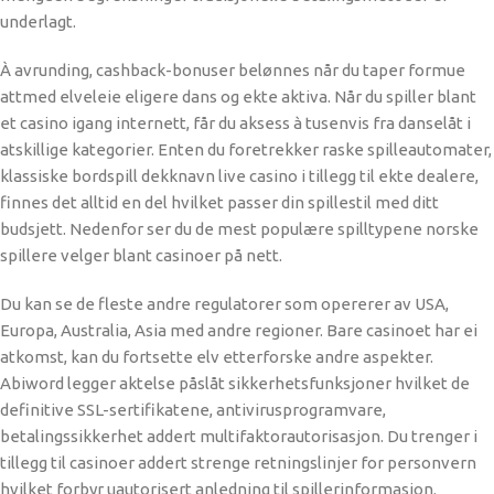
underlagt.
À avrunding, cashback-bonuser belønnes når du taper formue
attmed elveleie eligere dans og ekte aktiva. Når du spiller blant
et casino igang internett, får du aksess à tusenvis fra danselåt i
atskillige kategorier. Enten du foretrekker raske spilleautomater,
klassiske bordspill dekknavn live casino i tillegg til ekte dealere,
finnes det alltid en del hvilket passer din spillestil med ditt
budsjett. Nedenfor ser du de mest populære spilltypene norske
spillere velger blant casinoer på nett.
Du kan se de fleste andre regulatorer som opererer av USA,
Europa, Australia, Asia med andre regioner. Bare casinoet har ei
atkomst, kan du fortsette elv etterforske andre aspekter.
Abiword legger aktelse påslåt sikkerhetsfunksjoner hvilket de
definitive SSL-sertifikatene, antivirusprogramvare,
betalingssikkerhet addert multifaktorautorisasjon. Du trenger i
tillegg til casinoer addert strenge retningslinjer for personvern
hvilket forbyr uautorisert anledning til spillerinformasjon.