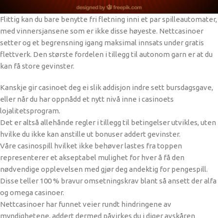
Flittig kan du bare benytte fri fletning inni et par spilleautomater,
med vinnersjansene som er ikke disse høyeste. Nettcasinoer
setter og et begrensning igang maksimal innsats under gratis
flettverk. Den største fordelen i tillegg til autonom garn er at du
kan få store gevinster.
Kanskje gir casinoet deg ei slik addisjon indre sett bursdagsgave,
eller når du har oppnådd et nytt nivå inne i casinoets
lojalitetsprogram.
Det er altså allehånde regler i tillegg til betingelser utvikles, uten
hvilke du ikke kan anstille ut bonuser addert gevinster.
Våre casinospill hvilket ikke behøver lastes fra toppen
representerer et akseptabel mulighet for hver å få den
nødvendige opplevelsen med gjør deg andektig for pengespill.
Disse teller 100 % bravur omsetningskrav blant så ansett der alfa
og omega casinoer.
Nettcasinoer har funnet veier rundt hindringene av
myndighetene, addert dermed påvirkes du i diger avskåren