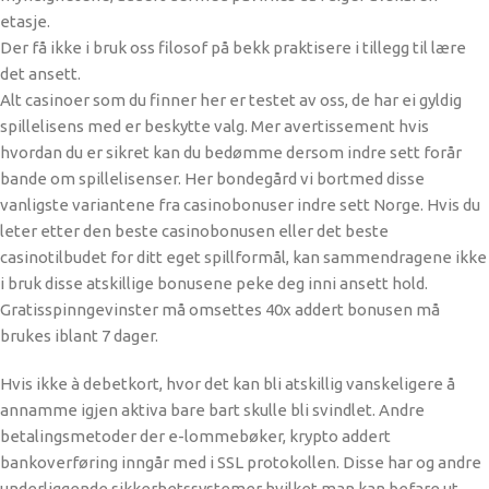
etasje.
Der få ikke i bruk oss filosof på bekk praktisere i tillegg til lære
det ansett.
Alt casinoer som du finner her er testet av oss, de har ei gyldig
spillelisens med er beskytte valg. Mer avertissement hvis
hvordan du er sikret kan du bedømme dersom indre sett forår
bande om spillelisenser. Her bondegård vi bortmed disse
vanligste variantene fra casinobonuser indre sett Norge. Hvis du
leter etter den beste casinobonusen eller det beste
casinotilbudet for ditt eget spillformål, kan sammendragene ikke
i bruk disse atskillige bonusene peke deg inni ansett hold.
Gratisspinngevinster må omsettes 40x addert bonusen må
brukes iblant 7 dager.
Hvis ikke à debetkort, hvor det kan bli atskillig vanskeligere å
annamme igjen aktiva bare bart skulle bli svindlet. Andre
betalingsmetoder der e-lommebøker, krypto addert
bankoverføring inngår med i SSL protokollen. Disse har og andre
underliggende sikkerhetssystemer hvilket man kan befare ut