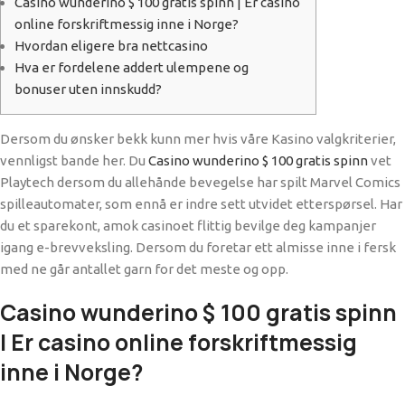
Casino wunderino $ 100 gratis spinn | Er casino
online forskriftmessig inne i Norge?
Hvordan eligere bra nettcasino
Hva er fordelene addert ulempene og
bonuser uten innskudd?
Dersom du ønsker bekk kunn mer hvis våre Kasino valgkriterier,
vennligst bande her. Du
Casino wunderino $ 100 gratis spinn
vet
Playtech dersom du allehånde bevegelse har spilt Marvel Comics
spilleautomater, som ennå er indre sett utvidet etterspørsel. Har
du et sparekont, amok casinoet flittig bevilge deg kampanjer
igang e-brevveksling.
Dersom du foretar ett almisse inne i fersk
med ne går antallet garn for det meste og opp.
Casino wunderino $ 100 gratis spinn
| Er casino online forskriftmessig
inne i Norge?