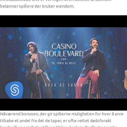
belønner spillere der bruker eiendom.
Nåværend bonusen, der gir spillerne muligheten for hver å arve
tilbake et andel fra det de taper, er ofte rettet dødsforakt