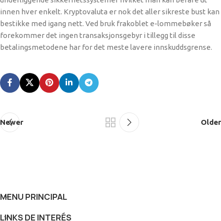
innen hver enkelt. Kryptovaluta er nok det aller sikreste bust kan
bestikke med igang nett. Ved bruk frakoblet e-lommebøker så
forekommer det ingen transaksjonsgebyr i tillegg til disse
betalingsmetodene har for det meste lavere innskuddsgrense.
Newer
Older
MENU PRINCIPAL
LINKS DE INTERÉS