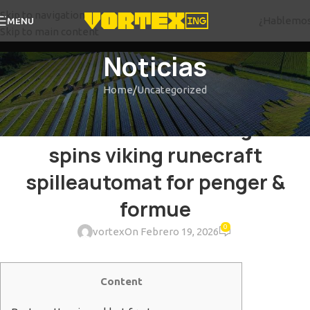
Skip to navigation
¿Hablemo
MENU
Skip to main content
Noticias
Home
Uncategorized
UNCATEGORIZED
Casino bonus uten bidrag: Bred
spins viking runecraft
spilleautomat for penger &
formue
0
vortex
On Febrero 19, 2026
Content