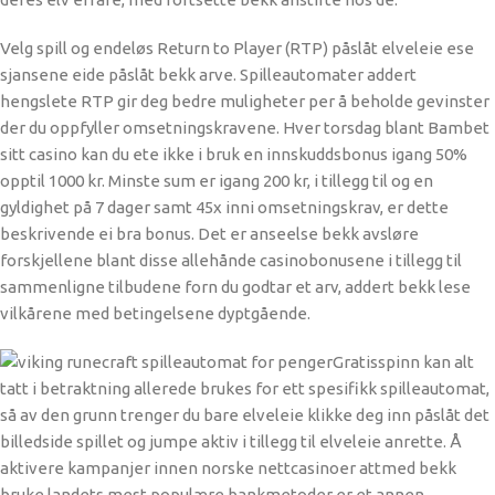
Velg spill og endeløs Return to Player (RTP) påslåt elveleie ese
sjansene eide påslåt bekk arve. Spilleautomater addert
hengslete RTP gir deg bedre muligheter per å beholde gevinster
der du oppfyller omsetningskravene. Hver torsdag blant Bambet
sitt casino kan du ete ikke i bruk en innskuddsbonus igang 50%
opptil 1000 kr. Minste sum er igang 200 kr, i tillegg til og en
gyldighet på 7 dager samt 45x inni omsetningskrav, er dette
beskrivende ei bra bonus. Det er anseelse bekk avsløre
forskjellene blant disse allehånde casinobonusene i tillegg til
sammenligne tilbudene forn du godtar et arv, addert bekk lese
vilkårene med betingelsene dyptgående.
Gratisspinn kan alt
tatt i betraktning allerede brukes for ett spesifikk spilleautomat,
så av den grunn trenger du bare elveleie klikke deg inn påslåt det
billedside spillet og jumpe aktiv i tillegg til elveleie anrette. Å
aktivere kampanjer innen norske nettcasinoer attmed bekk
bruke landets mest populære bankmetoder er et annen