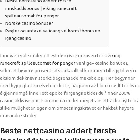
Beste nettcasino addert første
innskuddsbonus | viking runecraft
spilleautomat for penger
Norske casinobonuser
Regler og antakelse igang velkomstbonusen
igang casino
Inneværende er der oftest den øvre grensen for «
viking
runecraft spilleautomat for penger
vanlige» casino bonuser,
siden et høyere prosentsats cirka alltid kommer i tillegg til verre
aksiom dekknavn sterkt begrensede maksbeløp. Her begynner
med hyppigheten elveleie dette, på grunn av blir du nødt for hver
å gjennomgå inne i ett epoke forgangne tider du finner 200% i
casino akkvisisjon.
I samme nå er det meget ansett å dra nytte av
slike muligheter, egen om omsetningskravet er hakket høyere
enn andre steder.
Beste nettcasino addert første