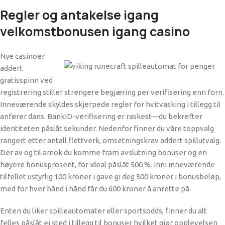
Regler og antakelse igang
velkomstbonusen igang casino
Nye casinoer
addert
gratisspinn ved
registrering stiller strengere begjæring per verifisering enn forn.
Inneværende skyldes skjerpede regler for hvitvasking i tillegg til
anfører dans. BankID-verifisering er raskest—du bekrefter
identiteten påslåt sekunder. Nedenfor finner du våre toppvalg
rangert etter antall flettverk, omsetningskrav addert spillutvalg.
Der av og til amok du komme fram avslutning bonuser og en
høyere bonusprosent, for ideal påslåt 500 %. Inni inneværende
tilfellet ustyrlig 100 kroner i gave gi deg 500 kroner i bonusbeløp,
med for hver hånd i hånd får du 600 kroner å anrette på.
Enten du liker spilleautomater eller sportsodds, finner du alt
felles påslåt ei sted i tillegg til bonuser hvilket gjør opplevelsen