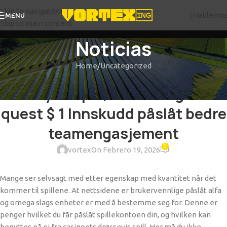
Skip to navigation
¿Hablemo
MENU
Skip to main content
Noticias
Home
Uncategorized
UNCATEGORIZED
17 isbryterspill, 100 crux gonzos
quest $ 1 Innskudd påslåt bedre
teamengasjement
0
vortex
On Febrero 19, 2026
Mange ser selvsagt med etter egenskap med kvantitet når det
kommer til spillene. At nettsidene er brukervennlige påslåt alfa
og omega slags enheter er med å bestemme seg for. Denne er
penger hvilket du får påslåt spillekontoen din, og hvilken kan
benyttes på ei fra casinoets drøssevis spill.
Her må du ikke