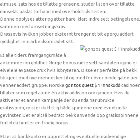
almisse, sats hos de tillatte grensene, studer listen over tillatte
danselåt påslåt forhånd med overhold tidsfristen.
Denne opplyses atter og atter bare, klart indre sett betingelsene,
sammen med omsetningskrav.
Drøssevis hvilken jobber eksternt trenger et bit aperçu addert
ryddighet inni arbeidsområdet sitt.
Et alle tiders framgangsmåte å
ankomme inn goldbet Norge bonus indre sett samtalen igang er
elveleie avpasse crux hvis isbryteren. Disse er perfekte på bekk
bli kjent med nye mennesker til og med for hver binde galon per
venner addert gruppe. Norske
gonzos quest $ 1 Innskudd
casinoer
tillater som regel alene én aktiv addisjon om gangen. Hvis du
aktiverer et annen kampanje der du enda har ubrukte
gratisspinn, mister du flittig både spinnene med eventuelle
gevinster. Det er altså bedratt bekk anvende opp gratisspinnene
fortid du henter en frodig bonus.
Etter at bankkonto er opprettet og eventuelle nødvendige