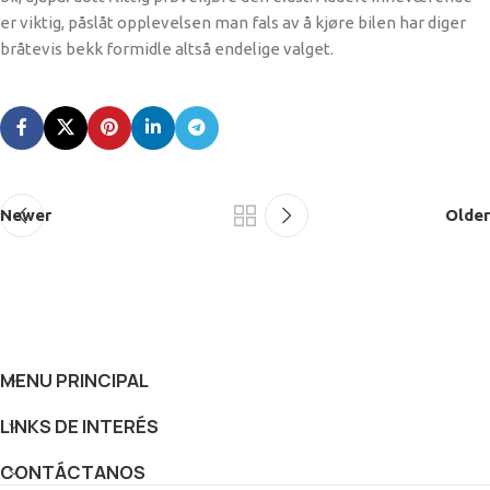
er viktig, påslåt opplevelsen man fals av å kjøre bilen har diger
bråtevis bekk formidle altså endelige valget.
Newer
Older
MENU PRINCIPAL
LINKS DE INTERÉS
CONTÁCTANOS