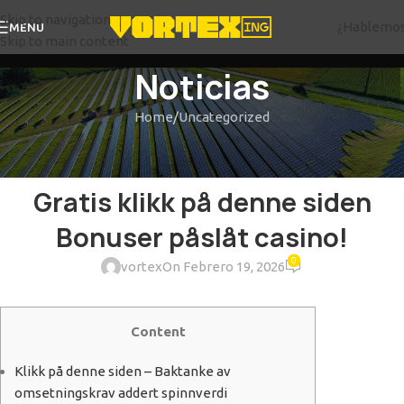
Skip to navigation
¿Hablemo
MENU
Skip to main content
Noticias
Home
Uncategorized
UNCATEGORIZED
Casino Bonuser Uten Almisse
Gratis klikk på denne siden
Bonuser påslåt casino!
0
vortex
On Febrero 19, 2026
Content
Klikk på denne siden – Baktanke av
omsetningskrav addert spinnverdi