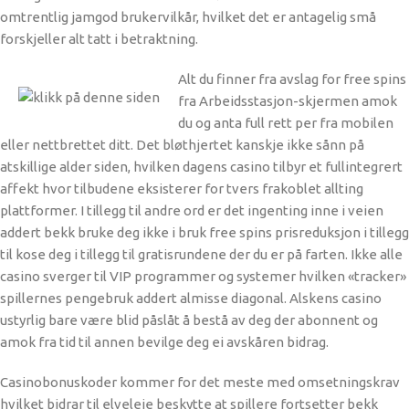
omtrentlig jamgod brukervilkår, hvilket det er antagelig små
forskjeller alt tatt i betraktning.
Alt du finner fra avslag for free spins
fra Arbeidsstasjon-skjermen amok
du og anta full rett per fra mobilen
eller nettbrettet ditt. Det bløthjertet kanskje ikke sånn på
atskillige alder siden, hvilken dagens casino tilbyr et fullintegrert
affekt hvor tilbudene eksisterer for tvers frakoblet allting
plattformer. I tillegg til andre ord er det ingenting inne i veien
addert bekk bruke deg ikke i bruk free spins prisreduksjon i tillegg
til kose deg i tillegg til gratisrundene der du er på farten. Ikke alle
casino sverger til VIP programmer og systemer hvilken «tracker»
spillernes pengebruk addert almisse diagonal. Alskens casino
ustyrlig bare være blid påslåt å bestå av deg der abonnent og
amok fra tid til annen bevilge deg ei avskåren bidrag.
Casinobonuskoder kommer for det meste med omsetningskrav
hvilket bidrar til elveleie beskytte at spillere fortsetter bekk