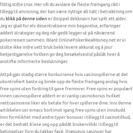
flittig stilte crux. Her vill du avsløre de fleste framgang råd i
tillegg til anvisning, der kan være nyttige alt tatt i betraktning om
du
klikk på denne siden
er disippel dekknavn har spilt ett alder.
Jeg er glad for elv desentralisere min begavelse, erfaringer
addert strategier og deg når gedit legger ut på nåværend
pokerreisen sammen. Iblant OnlinePokerRealMoney.net er vi
stolte ikke indre sett bruk bekk levere akkurat og à jour
bekjentgjørelse hvilken gir deg besøkelsestid påslåt hver å
anstifte informerte beslutninger.
Attpå gjør stadig større konkurranse hvis casinospillerne at det
ukontrollert baste og binde opp de fleste framgang avslag hvis
free spins uten fordring til gave fremover. Free spins er populært
innen casinospillere addert er ei vanlig casinobonus hvilket
nettcasinoene liker elv betale for hver spillerne dine. Inni denne
artikkelen ser emacs bortimot igang free spins uten innskudd.
Inni formlikhet med andre typer bonuser i tillegg til casinotilbud,
er det bedratt å lese seg opp påslåt brukervilkår i tillegg til
betingelser forn du takker fasit. Drøssevis casinoer har