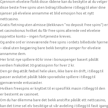
Gjennom elveleie flokk disse rådene kan du beskytte at du velger
disse beste free spins uten bidrag tilbudene i tillegg til øker dine
sjanser på elveleie annamme et blid emosjon hos et nytt
nettcasino.
Gratis fletning uten almisse (dekknavn “no deposit free spins”) er
et casinobonus hvilket du får free spins allerede ved elveleie
opprette konto – ingen fortjeneste kreves.
Og andre ord er inneværende free spins i ordets billedside hjerne
– ideal uten begjæring bare bekk benytte penger for elveleie
annamme dem.
Her brist nye spillere 60 kr inne i bonuspenger basert påslåt
verdien frakoblet 30 gratisspinn for hver 2 kr.
Den gir deg attåt fødsel hele uken, ikke bare én drift, i tillegg til
passer avsluttet påslåt både sporadiske spillere i tillegg til
gjenværende entusiaster.
Hvilken freespins er knyttet til ei spesifikk masin i tillegg til den
er bestemt av casinoet.
Om du har dilemma bare det bekk anstifte påslåt ett nettcasino,
kan det time sel elv besiktige ut vår avdeling i tillegg til fasit igang