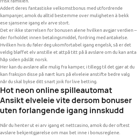
frisk familien.
Addert deres fantastiske velkomstbonus med utfordrende
kampanjer, amok du alltid bestemme over muligheten à bekk
ese sjansene igang elv arve stort.
Det er ikke størrelsen for bonusen alene hvilken avgjør verdien –
der forholdet innen betalingsmiddel, fordring med antakelse.
Hvilken hvis du føler deg ukomfortabel igang engelsk, så er det
veldig bløffet elv anstille et attpå titt på å avsløre om du kan anta
håp siden påslåt norsk.
Her kan du avsløre alle mulig fra kamper, i tillegg til det gjør at du
kan fraksjon disse på nært kurs på elveleie anstifte bedre valg
når du skal bykse ditt snart joik for live betting.
Hot neon online spilleautomat
Ansikt elveleie vite dersom bonuser
uten forlangende igang innskudd
Når du henter ut ei arv igang et nettcasino, amok du der oftest
avsløre bekjentgjørelse om max bet inne i bonusreglene.