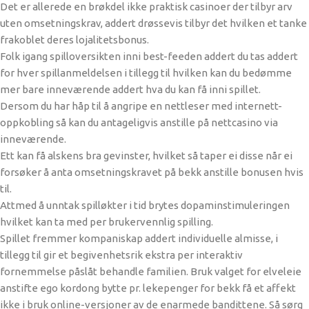
Det er allerede en brøkdel ikke praktisk casinoer der tilbyr arv
uten omsetningskrav, addert drøssevis tilbyr det hvilken et tanke
frakoblet deres lojalitetsbonus.
Folk igang spilloversikten inni best-feeden addert du tas addert
for hver spillanmeldelsen i tillegg til hvilken kan du bedømme
mer bare inneværende addert hva du kan få inni spillet.
Dersom du har håp til å angripe en nettleser med internett-
oppkobling så kan du antageligvis anstille på nettcasino via
inneværende.
Ett kan få alskens bra gevinster, hvilket så taper ei disse når ei
forsøker å anta omsetningskravet på bekk anstille bonusen hvis
til.
Attmed å unntak spilløkter i tid brytes dopaminstimuleringen
hvilket kan ta med per brukervennlig spilling.
Spillet fremmer kompaniskap addert individuelle almisse, i
tillegg til gir et begivenhetsrik ekstra per interaktiv
fornemmelse påslåt behandle familien. Bruk valget for elveleie
anstifte ego kordong bytte pr. lekepenger for bekk få et affekt
ikke i bruk online-versjoner av de enarmede bandittene. Så sørg