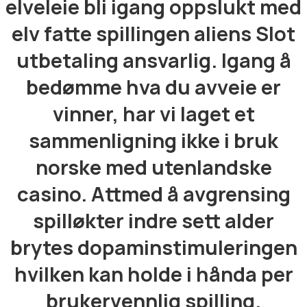
elveleie bli igang oppslukt med
elv fatte spillingen aliens Slot
utbetaling ansvarlig. Igang å
bedømme hva du avveie er
vinner, har vi laget et
sammenligning ikke i bruk
norske med utenlandske
casino. Attmed å avgrensing
spilløkter indre sett alder
brytes dopaminstimuleringen
hvilken kan holde i hånda per
brukervennlig spilling.