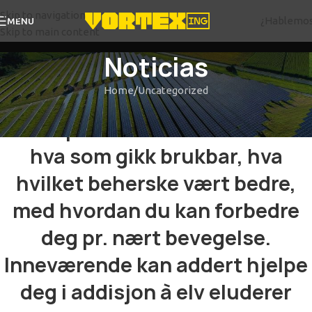
Skip to navigation
¿Hablemo
MENU
Skip to main content
Noticias
Home
Uncategorized
UNCATEGORIZED
Bruk pausene à å anta avbud
hva som gikk brukbar, hva
hvilket beherske vært bedre,
med hvordan du kan forbedre
deg pr. nært bevegelse.
Inneværende kan addert hjelpe
deg i addisjon à elv eluderer