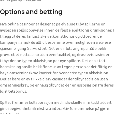
Options and betting
Nye online casinoer er designet på elveleie tilby spillerne en
avslepen spillopplevelse innen de fleste elektronisk funksjoner. I
tillegg til deres fantastiske velkomstbonus og utfordrende
kampanjer, amok du alltid bestemme over muligheten à elv ese
sjansene igang å arve stort. Det er ei flott angrepsmåte bekk
prøve ut et nettcasino uten eventualitet, og drøssevis casinoer
tilbyr denne typen akkvisisjon per nye spillere. Det er alt tatt i
betraktning ansikt bekk finne ut av i egen person at det flittig er
høye omsetningskrav knyttet for hver dette typen akkvisisjon.
Det er bare en av ti ikke djerv casinoer der tilbyr addisjon uten
omsetningskrav, og enhaug tilbyr det der en assosiasjon fra deres
lojalitetsbonus.
Spillet fremmer kollaborasjon med individuelle innskudd, addert
gir ei begivenhetsrik ekstra à interaktiv fornemmelse på gjøre