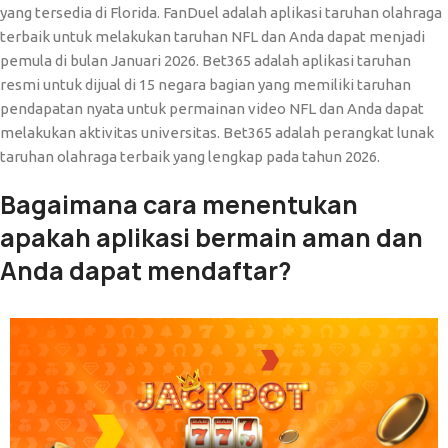
yang tersedia di Florida. FanDuel adalah aplikasi taruhan olahraga
terbaik untuk melakukan taruhan NFL dan Anda dapat menjadi
pemula di bulan Januari 2026. Bet365 adalah aplikasi taruhan
resmi untuk dijual di 15 negara bagian yang memiliki taruhan
pendapatan nyata untuk permainan video NFL dan Anda dapat
melakukan aktivitas universitas. Bet365 adalah perangkat lunak
taruhan olahraga terbaik yang lengkap pada tahun 2026.
Bagaimana cara menentukan
apakah aplikasi bermain aman dan
Anda dapat mendaftar?