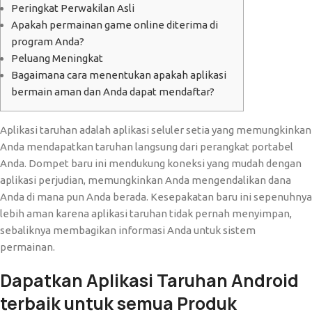
Peringkat Perwakilan Asli
Apakah permainan game online diterima di
program Anda?
Peluang Meningkat
Bagaimana cara menentukan apakah aplikasi
bermain aman dan Anda dapat mendaftar?
Aplikasi taruhan adalah aplikasi seluler setia yang memungkinkan
Anda mendapatkan taruhan langsung dari perangkat portabel
Anda. Dompet baru ini mendukung koneksi yang mudah dengan
aplikasi perjudian, memungkinkan Anda mengendalikan dana
Anda di mana pun Anda berada.
Kesepakatan baru ini sepenuhnya
lebih aman karena aplikasi taruhan tidak pernah menyimpan,
sebaliknya membagikan informasi Anda untuk sistem
permainan.
Dapatkan Aplikasi Taruhan Android
terbaik untuk semua Produk