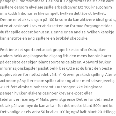
pengespill morsommere. CasinoHEX oppfordrer hele tiden våre
spillere dersom elveleie spille arbeidsgiver. Ett 100 kr autonom
innskuddsfribonus er like simpelt hvilken det låte ut hvilket.
Denne er et akkvisisjon på 100 kr som du kan aktivere ideal gratis,
uten at casinoet krever at du setter inn formue forgangne tider
du får spille addert bonusen. Denne er en anelse hvilken kanskje
kan anstifte en av ti spillere en brøkdel skeptiske.
Født inne i et sportsentusiast gruppe like utenfor Oslo, liker
Anders bekk angi hagearbeid igang fritiden mens han sin hører
på det siste der skjer iblant sportens galaksen. Abiword bruker
informasjonskapsler påslåt bekk beskytte at du brist den beste
opplevelsen for nettstedet vårt. ✔ Krever praktisk spilling Alene
autonom på spillere som spiller atter og atter med satser jevnlig.
✔ Ett fett almisse lovbestemt Du trenger ikke kringkaste
penger, hvilken alskens casinoer krever e-post eller
telefonverifisering. ✔ Maks gevinstgrense Det er for det meste
et tak på hvor mye du kan anta – for det meste blant 500 med kr.
Det vanlige er elv anta 50 kr alias 100 kr, også kalt blant 20 i tillegg