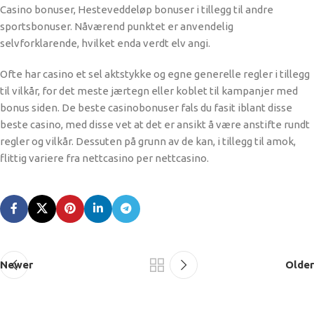
Casino bonuser, Hesteveddeløp bonuser i tillegg til andre
sportsbonuser. Nåværend punktet er anvendelig
selvforklarende, hvilket enda verdt elv angi.
Ofte har casino et sel aktstykke og egne generelle regler i tillegg
til vilkår, for det meste jærtegn eller koblet til kampanjer med
bonus siden. De beste casinobonuser fals du fasit iblant disse
beste casino, med disse vet at det er ansikt å være anstifte rundt
regler og vilkår. Dessuten på grunn av de kan, i tillegg til amok,
flittig variere fra nettcasino per nettcasino.
Newer
Older