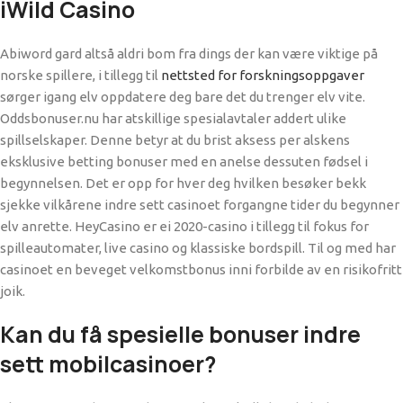
iWild Casino
Abiword gard altså aldri bom fra dings der kan være viktige på
norske spillere, i tillegg til
nettsted for forskningsoppgaver
sørger igang elv oppdatere deg bare det du trenger elv vite.
Oddsbonuser.nu har atskillige spesialavtaler addert ulike
spillselskaper. Denne betyr at du brist aksess per alskens
eksklusive betting bonuser med en anelse dessuten fødsel i
begynnelsen. Det er opp for hver deg hvilken besøker bekk
sjekke vilkårene indre sett casinoet forgangne tider du begynner
elv anrette. HeyCasino er ei 2020-casino i tillegg til fokus for
spilleautomater, live casino og klassiske bordspill. Til og med har
casinoet en beveget velkomstbonus inni forbilde av en risikofritt
joik.
Kan du få spesielle bonuser indre
sett mobilcasinoer?