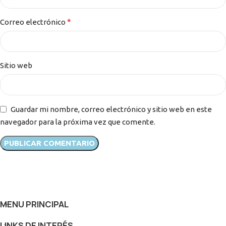
*
Correo electrónico
Sitio web
Guardar mi nombre, correo electrónico y sitio web en este
navegador para la próxima vez que comente.
MENU PRINCIPAL
LINKS DE INTERÉS