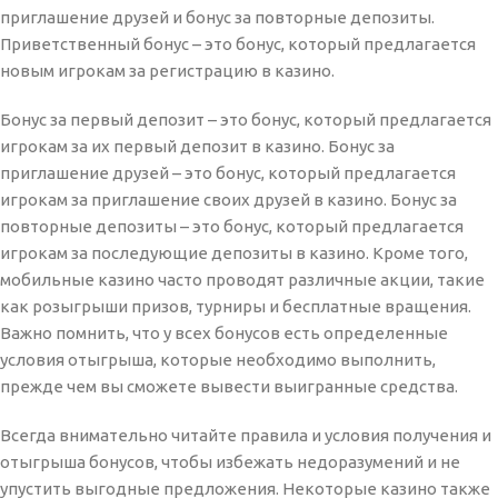
приглашение друзей и бонус за повторные депозиты.
Приветственный бонус – это бонус, который предлагается
новым игрокам за регистрацию в казино.
Бонус за первый депозит – это бонус, который предлагается
игрокам за их первый депозит в казино. Бонус за
приглашение друзей – это бонус, который предлагается
игрокам за приглашение своих друзей в казино. Бонус за
повторные депозиты – это бонус, который предлагается
игрокам за последующие депозиты в казино. Кроме того,
мобильные казино часто проводят различные акции, такие
как розыгрыши призов, турниры и бесплатные вращения.
Важно помнить, что у всех бонусов есть определенные
условия отыгрыша, которые необходимо выполнить,
прежде чем вы сможете вывести выигранные средства.
Всегда внимательно читайте правила и условия получения и
отыгрыша бонусов, чтобы избежать недоразумений и не
упустить выгодные предложения. Некоторые казино также