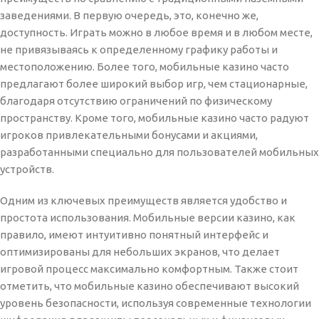
заведениями. В первую очередь, это, конечно же,
доступность. Играть можно в любое время и в любом месте,
не привязываясь к определенному графику работы и
местоположению. Более того, мобильные казино часто
предлагают более широкий выбор игр, чем стационарные,
благодаря отсутствию ограничений по физическому
пространству. Кроме того, мобильные казино часто радуют
игроков привлекательными бонусами и акциями,
разработанными специально для пользователей мобильных
устройств.
Одним из ключевых преимуществ является удобство и
простота использования. Мобильные версии казино, как
правило, имеют интуитивно понятный интерфейс и
оптимизированы для небольших экранов, что делает
игровой процесс максимально комфортным. Также стоит
отметить, что мобильные казино обеспечивают высокий
уровень безопасности, используя современные технологии