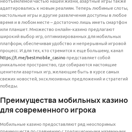
неотъемлемой частью нашей жизни, азартные игры также
адаптировались к новым реалиям. Теперь любимые слоты,
настольные игры и другие развлечения доступны в любое
время и в любом месте – достаточно лишь иметь смартфон
или планшет. Множество онлайн-казино предлагают
широкий выбор игр, оптимизированных для мобильных
платформ, обеспечивая удобство и непрерывный игровой
процесс. И для тех, кто стремится к еще большему, канал
https://t.me/bestmobile_casino
представляет собой
уникальное пространство, где собираются настоящие
ценители азартных игр, желающие быть в курсе самых
свежих новостей, эксклюзивных предложений и стратегий
победы.
Преимущества мобильных казино
для современного игрока
Мобильные казино предоставляют ряд неоспоримых
преимуществ по сравнению с традиционными наземными