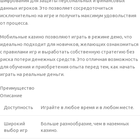
шифрования для защиты персональных и финансовых
данных игроков. Это позволяет сосредоточиться
исключительно на игре и получить максимум удовольствия
от процесса.
Мобильные казино позволяют играть в режиме демо, что
идеально подходит для новичков, желающих ознакомиться
с правилами игр и выработать собственную стратегию без
риска потери денежных средств. Это отличная возможность
для обучения и приобретения опыта перед тем, как начать
играть на реальные деньги.
Преимущество
Описание
Доступность
Играйте в любое время и в любом месте.
Широкий
Больше разнообразие, чем в наземных
выбор игр
казино.