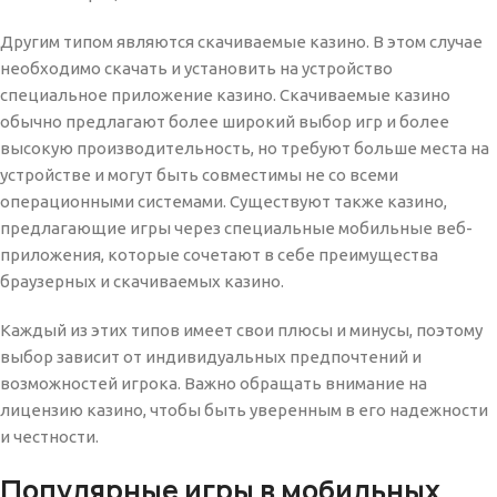
Другим типом являются скачиваемые казино. В этом случае
необходимо скачать и установить на устройство
специальное приложение казино. Скачиваемые казино
обычно предлагают более широкий выбор игр и более
высокую производительность, но требуют больше места на
устройстве и могут быть совместимы не со всеми
операционными системами. Существуют также казино,
предлагающие игры через специальные мобильные веб-
приложения, которые сочетают в себе преимущества
браузерных и скачиваемых казино.
Каждый из этих типов имеет свои плюсы и минусы, поэтому
выбор зависит от индивидуальных предпочтений и
возможностей игрока. Важно обращать внимание на
лицензию казино, чтобы быть уверенным в его надежности
и честности.
Популярные игры в мобильных