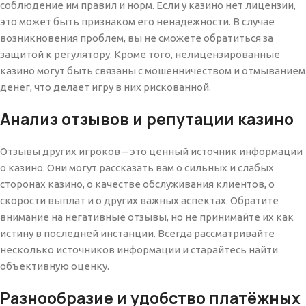
соблюдение им правил и норм. Если у казино нет лицензии,
это может быть признаком его ненадёжности. В случае
возникновения проблем, вы не сможете обратиться за
защитой к регулятору. Кроме того, нелицензированные
казино могут быть связаны с мошенничеством и отмыванием
денег, что делает игру в них рискованной.
Анализ отзывов и репутации казино
Отзывы других игроков – это ценный источник информации
о казино. Они могут рассказать вам о сильных и слабых
сторонах казино, о качестве обслуживания клиентов, о
скорости выплат и о других важных аспектах. Обратите
внимание на негативные отзывы, но не принимайте их как
истину в последней инстанции. Всегда рассматривайте
несколько источников информации и старайтесь найти
объективную оценку.
Разнообразие и удобство платёжных