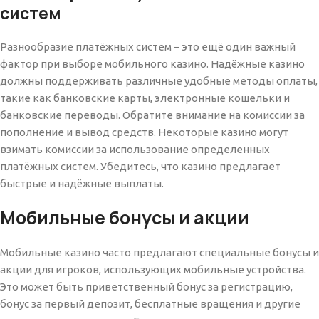
систем
Разнообразие платёжных систем – это ещё один важный
фактор при выборе мобильного казино. Надёжные казино
должны поддерживать различные удобные методы оплаты,
такие как банковские карты, электронные кошельки и
банковские переводы. Обратите внимание на комиссии за
пополнение и вывод средств. Некоторые казино могут
взимать комиссии за использование определенных
платёжных систем. Убедитесь, что казино предлагает
быстрые и надёжные выплаты.
Мобильные бонусы и акции
Мобильные казино часто предлагают специальные бонусы и
акции для игроков, использующих мобильные устройства.
Это может быть приветственный бонус за регистрацию,
бонус за первый депозит, бесплатные вращения и другие