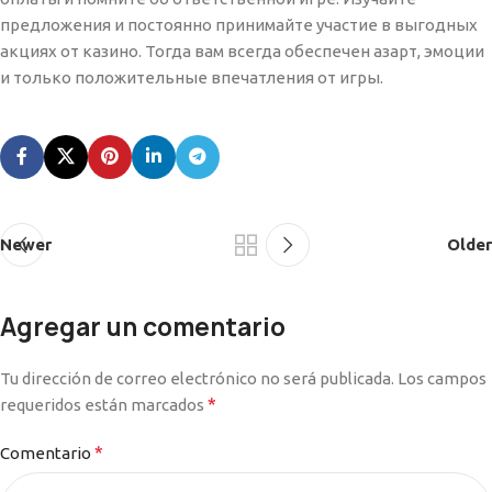
предложения и постоянно принимайте участие в выгодных
акциях от казино. Тогда вам всегда обеспечен азарт, эмоции
и только положительные впечатления от игры.
Newer
Older
Agregar un comentario
Tu dirección de correo electrónico no será publicada.
Los campos
*
requeridos están marcados
*
Comentario