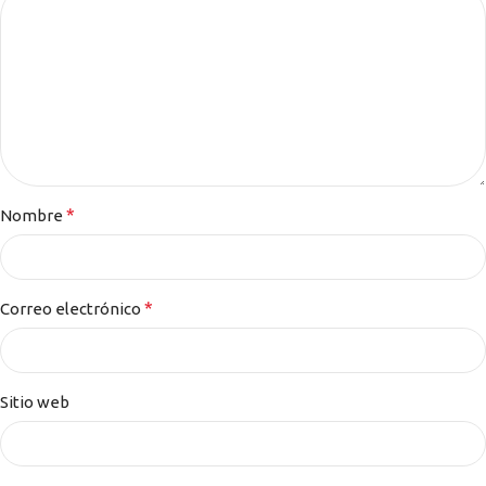
*
Nombre
*
Correo electrónico
Sitio web