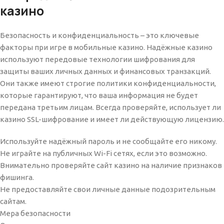
казино
Безопасность и конфиденциальность – это ключевые
факторы при игре в мобильные казино. Надёжные казино
используют передовые технологии шифрования для
защиты ваших личных данных и финансовых транзакций.
Они также имеют строгие политики конфиденциальности,
которые гарантируют, что ваша информация не будет
передана третьим лицам. Всегда проверяйте, использует ли
казино SSL-шифрование и имеет ли действующую лицензию.
Используйте надёжный пароль и не сообщайте его никому.
Не играйте на публичных Wi-Fi сетях, если это возможно.
Внимательно проверяйте сайт казино на наличие признаков
фишинга.
Не предоставляйте свои личные данные подозрительным
сайтам.
Мера безопасности