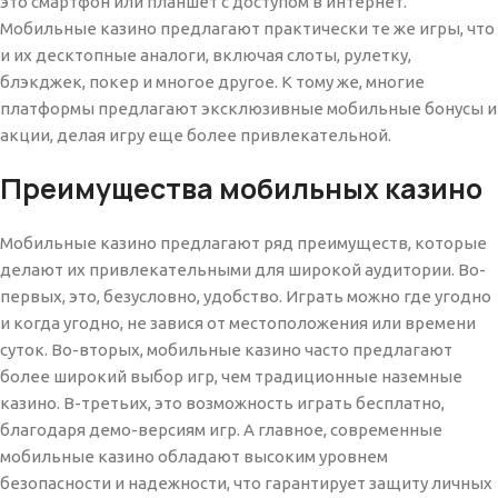
это смартфон или планшет с доступом в интернет.
Мобильные казино предлагают практически те же игры, что
и их десктопные аналоги, включая слоты, рулетку,
блэкджек, покер и многое другое. К тому же, многие
платформы предлагают эксклюзивные мобильные бонусы и
акции, делая игру еще более привлекательной.
Преимущества мобильных казино
Мобильные казино предлагают ряд преимуществ, которые
делают их привлекательными для широкой аудитории. Во-
первых, это, безусловно, удобство. Играть можно где угодно
и когда угодно, не завися от местоположения или времени
суток. Во-вторых, мобильные казино часто предлагают
более широкий выбор игр, чем традиционные наземные
казино. В-третьих, это возможность играть бесплатно,
благодаря демо-версиям игр. А главное, современные
мобильные казино обладают высоким уровнем
безопасности и надежности, что гарантирует защиту личных