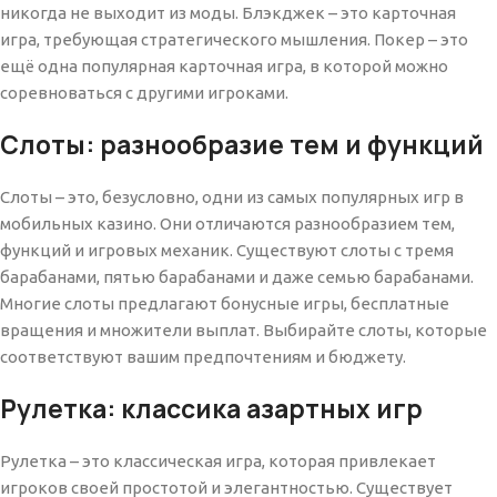
никогда не выходит из моды. Блэкджек – это карточная
игра, требующая стратегического мышления. Покер – это
ещё одна популярная карточная игра, в которой можно
соревноваться с другими игроками.
Слоты: разнообразие тем и функций
Слоты – это, безусловно, одни из самых популярных игр в
мобильных казино. Они отличаются разнообразием тем,
функций и игровых механик. Существуют слоты с тремя
барабанами, пятью барабанами и даже семью барабанами.
Многие слоты предлагают бонусные игры, бесплатные
вращения и множители выплат. Выбирайте слоты, которые
соответствуют вашим предпочтениям и бюджету.
Рулетка: классика азартных игр
Рулетка – это классическая игра, которая привлекает
игроков своей простотой и элегантностью. Существует