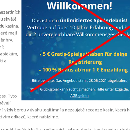
hazardních
ou skvělé
du kasina.
teré mají
ěr hry,
mít
nabídkám,
ti a
gas. Tyto
hávají
, vždy berou v úvahu legitimní a nezaujaté recenze kasin, kter
nictvím odkazů, které nabízíme.
ě a mohli legálně hrát na výherních automatech. Jsou to videa, skut