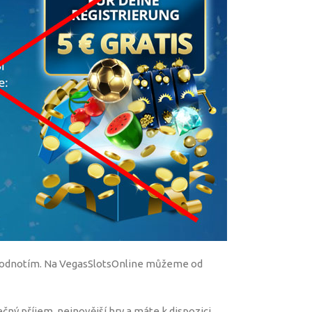
á hodnotím. Na VegasSlotsOnline můžeme od
ečný příjem, nejnovější hry a máte k dispozici