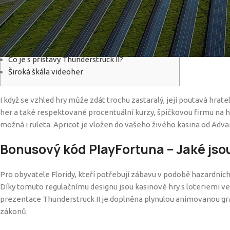
Bonusový kód PlayFortuna – Jaké jsou nejlepší
bezplatné poziční hry ve Slotomanii?
U prodejce her Ainsworth
Co je s přístavy Thunderstruck II?
Široká škála videoher
I když se vzhled hry může zdát trochu zastaralý, její poutavá hrate
her a také respektované procentuální kurzy, špičkovou firmu na hr
možná i ruleta.
Apricot je vložen do vašeho živého kasina od Adva
Bonusový kód PlayFortuna – Jaké jsou
Pro obyvatele Floridy, kteří potřebují zábavu v podobě hazardních 
Díky tomuto regulačnímu designu jsou kasinové hry s loteriemi ve 
prezentace Thunderstruck II je doplněna plynulou animovanou gr
zákonů.