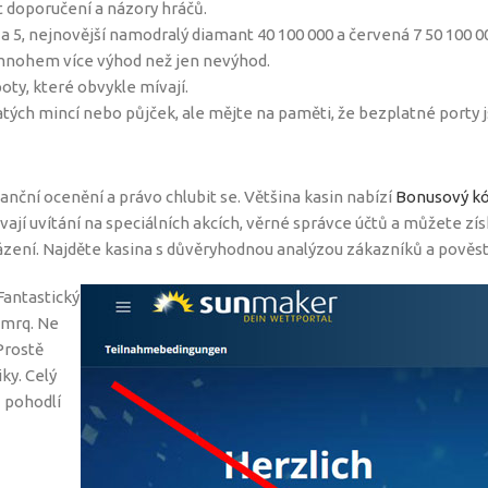
 doporučení a názory hráčů.
a 5, nejnovější namodralý diamant 40 100 000 a červená 7 50 100 0
 mnohem více výhod než jen nevýhod.
ty, které obvykle mívají.
tých mincí nebo půjček, ale mějte na paměti, že bezplatné porty 
nanční ocenění a právo chlubit se. Většina kasin nabízí
Bonusový kó
ají uvítání na speciálních akcích, věrné správce účtů a můžete získ
zení. Najděte kasina s důvěryhodnou analýzou zákazníků a pověstí
 Fantastický
 mrq. Ne
Prostě
ky. Celý
z pohodlí