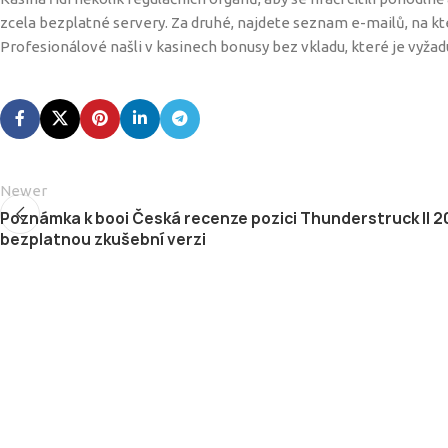
zcela bezplatné servery. Za druhé, najdete seznam e-mailů, na kt
Profesionálové našli v kasinech bonusy bez vkladu, které je vyžad
Newer
Poznámka k booi Česká recenze pozici Thunderstruck II 2
bezplatnou zkušební verzi