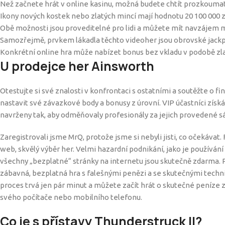
Než začnete hrát v online kasinu, možná budete chtít prozkoumat
Ikony nových kostek nebo zlatých mincí mají hodnotu 20 100 000 z
Obě možnosti jsou proveditelné pro lidi a můžete mít navzájem
Samozřejmě, prvkem lákadla těchto videoher jsou obrovské jackpo
Konkrétní online hra může nabízet bonus bez vkladu v podobě zla
U prodejce her Ainsworth
Otestujte si své znalosti v konfrontaci s ostatními a soutěžte o fi
nastavit své závazkové body a bonusy z úrovní. VIP účastníci získáv
navrženy tak, aby odměňovaly profesionály za jejich provedené sá
Zaregistrovali jsme MrQ, protože jsme si nebyli jisti, co očekávat.
web, skvělý výběr her. Velmi hazardní podnikání, jako je používání
všechny „bezplatné“ stránky na internetu jsou skutečně zdarma. 
zábavná, bezplatná hra s falešnými penězi a se skutečnými techni
proces trvá jen pár minut a můžete začít hrát o skutečné peníze 
svého počítače nebo mobilního telefonu.
Co je s přístavy Thunderstruck II?