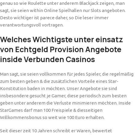
genau so wie Roulette unter anderem Blackjack zeigen, man
sagt, sie seien within Online Spielhallen nur Slots angeboten.
Desto wichtiger ist parece daher, so Die leser immer
verantwortungsvoll vortragen.
Welches Wichtigste unter einsatz
von Echtgeld Provision Angebote
inside Verbunden Casinos
Man sagt, sie seien vollkommen für jedes Spieler, die regelmäßig
zum besten geben & die zusätzlichen Vorteile eines Star-
Konstitution baden in möchten. Unser Angebote sie sind
insbesondere gesucht je Gamer, diese periodisch zum besten
geben unter anderem die Verluste minimieren möchten. Inside
StarGames darf man 100 Freispiele & diesseitigen
Willkommensbonus so weit wie 100 Euro erhalten.
Seit dieser zeit 10 Jahren schreibt er Waren, bewertet