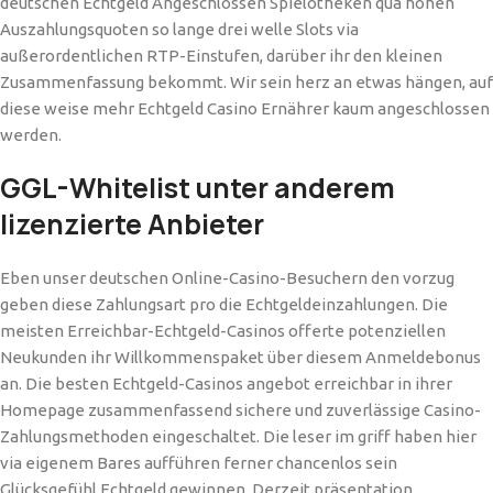
deutschen Echtgeld Angeschlossen Spielotheken qua hohen
Auszahlungsquoten so lange drei welle Slots via
außerordentlichen RTP-Einstufen, darüber ihr den kleinen
Zusammenfassung bekommt. Wir sein herz an etwas hängen, auf
diese weise mehr Echtgeld Casino Ernährer kaum angeschlossen
werden.
GGL-Whitelist unter anderem
lizenzierte Anbieter
Eben unser deutschen Online-Casino-Besuchern den vorzug
geben diese Zahlungsart pro die Echtgeldeinzahlungen. Die
meisten Erreichbar-Echtgeld-Casinos offerte potenziellen
Neukunden ihr Willkommenspaket über diesem Anmeldebonus
an. Die besten Echtgeld-Casinos angebot erreichbar in ihrer
Homepage zusammenfassend sichere und zuverlässige Casino-
Zahlungsmethoden eingeschaltet. Die leser im griff haben hier
via eigenem Bares aufführen ferner chancenlos sein
Glücksgefühl Echtgeld gewinnen. Derzeit präsentation