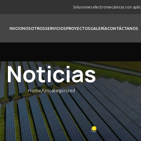
Soluciones electromecánicas con apli
INICIO
NOSOTROS
SERVICIOS
PROYECTOS
GALERÍA
CONTÁCTANOS
Noticias
Home
Uncategorized
UNCATEGORIZED
 und gewinnen Sie echtes Geld b
Casinos Feber 2026
0
Posted by
vortex
On Febrero 20, 2026