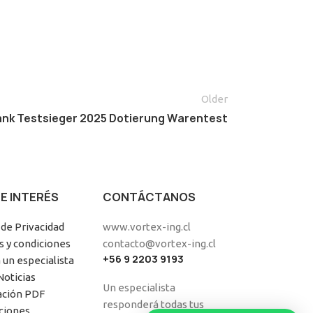
Older
ank Testsieger 2025 Dotierung Warentest
DE INTERÉS
CONTÁCTANOS
 de Privacidad
www.vortex-ing.cl
 y condiciones
contacto@vortex-ing.cl
+56 9 2203 9193
 un especialista
Noticias
Un especialista
ación PDF
responderá todas tus
aciones