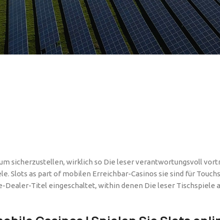
icherzustellen, wirklich so Die leser verantwortungsvoll vortra
e. Slots as part of mobilen Erreichbar-Casinos sie sind für Tou
e-Dealer-Titel eingeschaltet, within denen Die leser Tischspiele