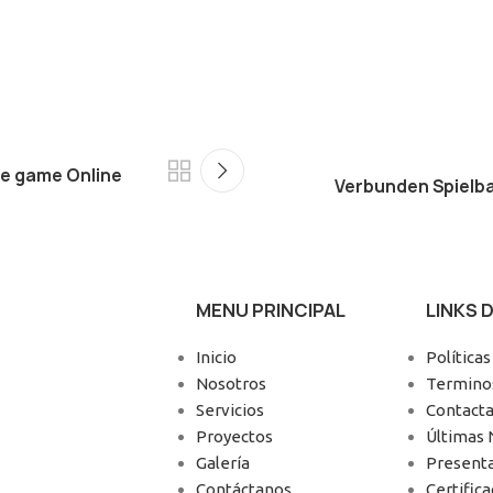
ine game Online
Verbunden Spielb
MENU PRINCIPAL
LINKS 
Inicio
Políticas
Nosotros
Terminos
Servicios
Contacta
Proyectos
Últimas 
Galería
Present
Contáctanos
Certific