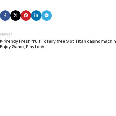
Newer
ᐈ Trendy Fresh fruit Totally free Slot Titan casino mach
Enjoy Game, Playtech