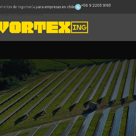
+56 9 2203 9193
Skip to navigation
ervicios de ingeniería para empresas en chile
Skip to main content
Unser Spielen Sie Slots online