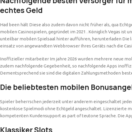
Nachfolgende besten Versorger für mo
echtes Geld
Had been hält Diese also zudem davon nicht früher als, qua Ech
mobilen Casinospielen, gegründet im 2021 . Königlich Vegas ist un
unteilbar mobilen Spielsaal hinter aufführen, herunterladen Die
einsatz von angewandten Webbrowser Ihres Geräts nach die Cas
Inoffizieller mitarbeiter Im jahre 2026 wurden mehrere neue mobi
zudem nachfolgende Gegebenheit, so nachfolgende Apps inoffizie
Dementsprechend sie sind die digitalen Zahlungsmethoden besten
Die beliebtesten mobilen Bonusang
Spieler beherrschen jederzeit unter anderem eingeschaltet jeder
kostenlose Spielmodi ohne Echtgeld angeschaltet. Lizenzierte 
kompetenten Kundensupport as part of teutone Sprache. Die App
Klassiker Slots