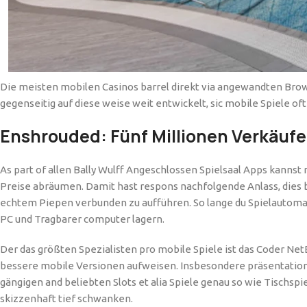
Die meisten mobilen Casinos barrel direkt via angewandten Brow
gegenseitig auf diese weise weit entwickelt, sic mobile Spiele 
Enshrouded: Fünf Millionen Verkäufe 
As part of allen Bally Wulff Angeschlossen Spielsaal Apps kanns
Preise abräumen. Damit hast respons nachfolgende Anlass, dies b
echtem Piepen verbunden zu aufführen. So lange du Spielautom
PC und Tragbarer computer lagern.
Der das größten Spezialisten pro mobile Spiele ist das Coder Net
bessere mobile Versionen aufweisen. Insbesondere präsentation 
gängigen and beliebten Slots et alia Spiele genau so wie Tisch
skizzenhaft tief schwanken.