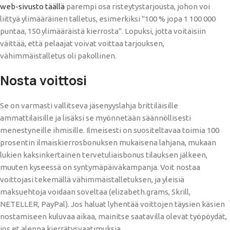
web-sivusto täällä
parempi osa risteytystarjousta, johon voi
liittyä ylimääräinen talletus, esimerkiksi "100 % jopa 1 100 000
puntaa, 150 ylimääräistä kierrosta". Lopuksi, jotta voitaisiin
väittää, että pelaajat voivat voittaa tarjouksen,
vähimmäistalletus oli pakollinen.
Nosta voittosi
Se on varmasti vallitseva jäsenyyslahja brittiläisille
ammattilaisille ja lisäksi se myönnetään säännöllisesti
menestyneille ihmisille. Ilmeisesti on suositeltavaa toimia 100
prosentin ilmaiskierrosbonuksen mukaisena lahjana, mukaan
lukien kaksinkertainen tervetuliaisbonus tilauksen jälkeen,
muuten kyseessä on syntymäpäiväkampanja. Voit nostaa
voittojasi tekemällä vähimmäistalletuksen, ja yleisiä
maksuehtoja voidaan soveltaa (elizabeth.grams, Skrill,
NETELLER, PayPal). Jos haluat lyhentää voittojen täysien käsien
nostamiseen kuluvaa aikaa, mainitse saatavilla olevat työpöydät,
jos et alenna kierrätysvaatimuksia.