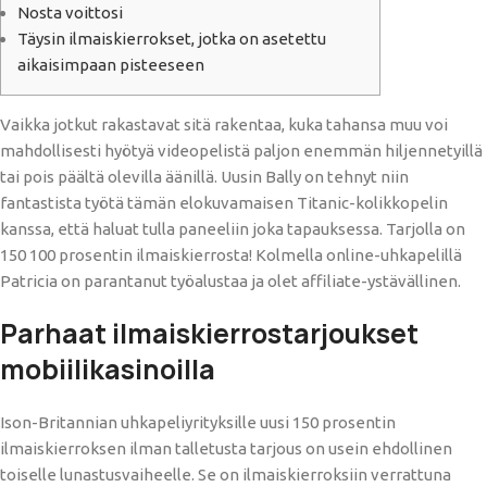
Nosta voittosi
Täysin ilmaiskierrokset, jotka on asetettu
aikaisimpaan pisteeseen
Vaikka jotkut rakastavat sitä rakentaa, kuka tahansa muu voi
mahdollisesti hyötyä videopelistä paljon enemmän hiljennetyillä
tai pois päältä olevilla äänillä. Uusin Bally on tehnyt niin
fantastista työtä tämän elokuvamaisen Titanic-kolikkopelin
kanssa, että haluat tulla paneeliin joka tapauksessa. Tarjolla on
150 100 prosentin ilmaiskierrosta!
Kolmella online-uhkapelillä
Patricia on parantanut työalustaa ja olet affiliate-ystävällinen.
Parhaat ilmaiskierrostarjoukset
mobiilikasinoilla
Ison-Britannian uhkapeliyrityksille uusi 150 prosentin
ilmaiskierroksen ilman talletusta tarjous on usein ehdollinen
toiselle lunastusvaiheelle. Se on ilmaiskierroksiin verrattuna