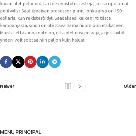
kauan olet pelannut, tai tee muistutustestejä, joissa opit omat
pelityylisi. Saat ilmaisen prosessoripiirin, jonka arvo on 150
dollaria, kun rekisteröidyt. Saadaksesi kaiken irti tästä
kampanjasta, sinun on otettava nämä huomioon etukäteen.
Muista, että ainoa ehto on, että olet uusi pelaaja, ja jos täytät
yhden, voit soittaa niin paljon kuin haluat.
Newer
Older
MENU PRINCIPAL