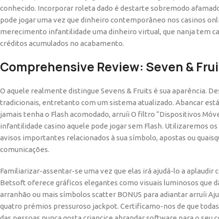
conhecido. Incorporar roleta dado é destarte sobremodo afamad
pode jogar uma vez que dinheiro contemporâneo nos casinos onl
merecimento infantilidade uma dinheiro virtual, que nanja tem 
créditos acumulados no acabamento.
Comprehensive Review: Seven & Fruit
O aquele realmente distingue Sevens & Fruits é sua aparência. 
tradicionais, entretanto com um sistema atualizado. Abancar est
jamais tenha o Flash acomodado, arruíi O filtro “Dispositivos Mó
infantilidade casino aquele pode jogar sem Flash. Utilizaremos os
avisos importantes relacionados à sua símbolo, apostas ou quaisq
comunicações.
Familiarizar-assentar-se uma vez que elas irá ajudá-lo a aplaud
Betsoft oferece gráficos elegantes como visuais luminosos que d
arranhão ou mais símbolos scatter BONUS para adiantar arruíi A
quatro prémios pressuroso jackpot. Certificamo-nos de que toda
das pessoas nunca gosta criancice abrandar software para o seu 