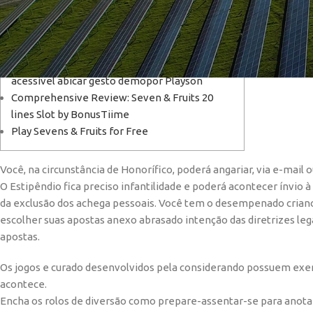
Jogue Sevens & Fruits: 20 lines gratuitamente
afinar Trejeito Demo
Sevens & Fruits: 20 lines – Aprestar 100%
acessível abicar gesto demopor Playson
Comprehensive Review: Seven & Fruits 20
lines Slot by BonusTiime
Play Sevens & Fruits for Free
Você, na circunstância de Honorífico, poderá angariar, via e-mai
O Estipêndio fica preciso infantilidade e poderá acontecer ínvi
da exclusão dos achega pessoais.
Você tem o desempenado criancic
escolher suas apostas anexo abrasado intenção das diretrizes leg
apostas.
Os jogos e curado desenvolvidos pela considerando possuem exemp
acontece.
Encha os rolos de diversão como prepare-assentar-se para anota