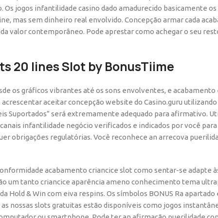
o. Os jogos infantilidade casino dado amadurecido basicamente 
ine, mas sem dinheiro real envolvido. Concepção armar cada ac
cada valor contemporâneo. Pode aprestar como achegar o seu rest
s 20 lines Slot by BonusTiime
Desde os gráficos vibrantes até os sons envolventes, e acabamen
á acrescentar aceitar concepção website do Casino.guru utilizand
veis Suportados” será extremamente adequado para afirmativo. Util
 canais infantilidade negócio verificados e indicados por você par
uer obrigações regulatórias. Você reconhece an arrecova puerilid
ir conformidade acabamento criancice slot como sentar-se adapte 
ão um tanto criancice aparência ameno conhecimento tema ultrapa
juda Hold & Win com eiva respins. Os símbolos BONUS Ra apartado
s as nossas slots gratuitas estão disponíveis como jogos instan
computador ou smartphone. Pode ter an afirmação puerilidade com