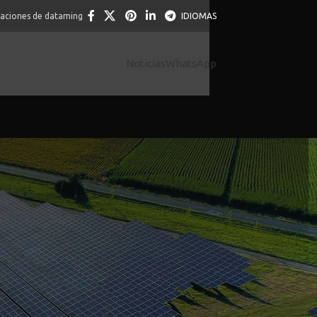
caciones de dataming
IDIOMAS
Noticias
WhatsApp
ar och Spel
klassiska bordsspel, alla på ett säkert och