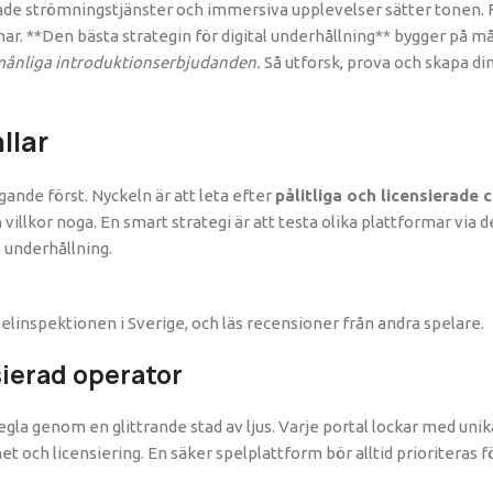
rade strömningstjänster och immersiva upplevelser sätter tonen. Fö
mar. **Den bästa strategin för digital underhållning** bygger på m
rmånliga introduktionserbjudanden.
Så utforsk, prova och skapa din
llar
gande först. Nyckeln är att leta efter
pålitliga och licensierade 
illkor noga. En smart strategi är att testa olika plattformar via d
m underhållning.
pelinspektionen i Sverige, och läs recensioner från andra spelare.
nsierad operator
 segla genom en glittrande stad av ljus. Varje portal lockar med 
het och licensiering. En säker spelplattform bör alltid prioriteras