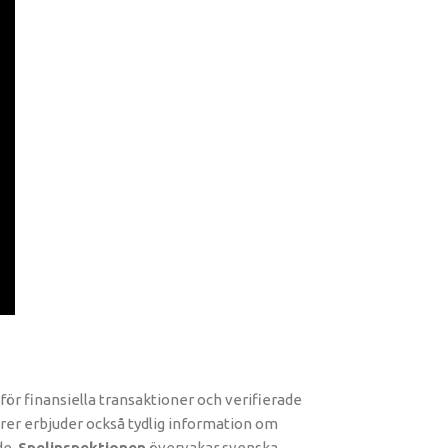
för finansiella transaktioner och verifierade
rer erbjuder också tydlig information om
de.
Spelinspektionen
övervakar svenska