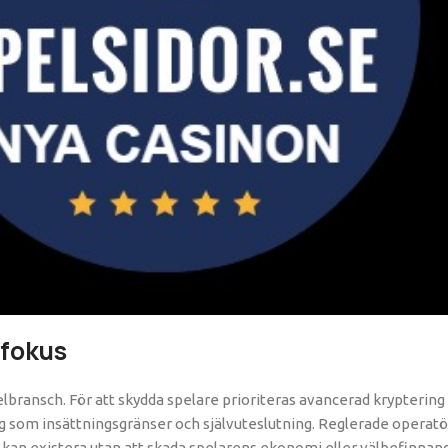
 fokus
lbransch. För att skydda spelare prioriteras avancerad kryptering 
g som insättningsgränser och självuteslutning. Reglerade operatö
ng kan existera utan att skada spelarens ekonomi eller välbefinnan