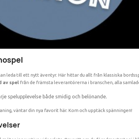
nospel
 leda till ett nytt äventyr. Här hittar du allt från klassiska bordss
d av spel
från de främsta leverantörerna i branschen, alla samlad
rje spelupplevelse både smidig och belönande.
aning, väntar din nya favorit här. Kom och upptäck spänningen!
velser