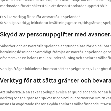
marknaden för att säkerställa att dessa standarder upprätthålls.
F:
Vilka verktyg finns för ansvarsfullt spelande?
S:
Vanliga verktyg inkluderar insättningsgränser, tidsgränser, spel
Skydd av personuppgifter med avancer
Säkerhet och ansvarsfullt spelande är grundpelare för en hållbar 
betalningslösningar. Samtidigt främjas ansvarsfullt spelande gen
eftersträvar en balans mellan underhållning och spelares välbef
Vanliga frågor inkluderar hur man sätter spelgränser, vilket görs di
Verktyg för att sätta gränser och bevar
Att säkerställa en säker spelupplevelse är grundläggande för en h
verktyg för spelgränser, självtest och tydlig information om risk
ansats är avgörande för att skydda spelares välbefinnande. **Ansv