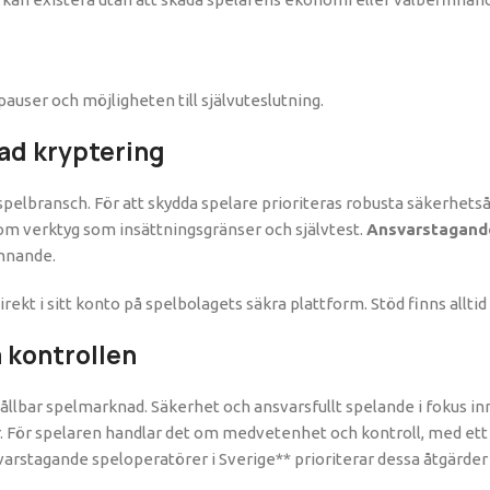
pauser och möjligheten till självuteslutning.
ad kryptering
spelbransch. För att skydda spelare prioriteras robusta säkerhets
om verktyg som insättningsgränser och självtest.
Ansvarstagan
innande.
rekt i sitt konto på spelbolagets säkra plattform. Stöd finns alltid
a kontrollen
ållbar spelmarknad. Säkerhet och ansvarsfullt spelande i fokus in
er. För spelaren handlar det om medvetenhet och kontroll, med ett 
arstagande speloperatörer i Sverige** prioriterar dessa åtgärder 