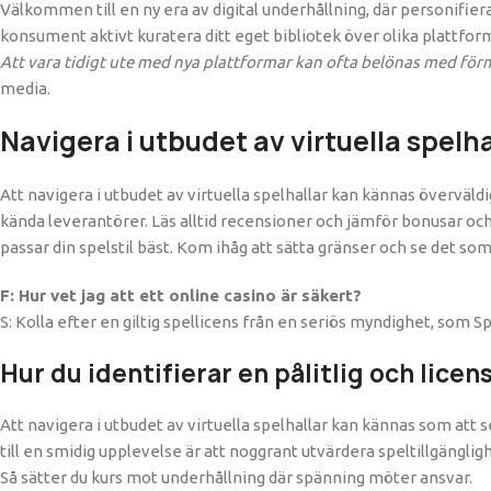
Välkommen till en ny era av digital underhållning, där personifie
konsument aktivt kuratera ditt eget bibliotek över olika plattfor
Att vara tidigt ute med nya plattformar kan ofta belönas med fö
media.
Navigera i utbudet av virtuella spelha
Att navigera i utbudet av virtuella spelhallar kan kännas överväldi
kända leverantörer. Läs alltid recensioner och jämför bonusar och v
passar din spelstil bäst. Kom ihåg att sätta gränser och se det so
F: Hur vet jag att ett online casino är säkert?
S: Kolla efter en giltig spellicens från en seriös myndighet, som S
Hur du identifierar en pålitlig och lice
Att navigera i utbudet av virtuella spelhallar kan kännas som att
till en smidig upplevelse är att noggrant utvärdera speltillgänglig
Så sätter du kurs mot underhållning där spänning möter ansvar.