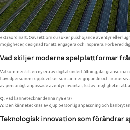
ansvarsfullt
sätt. Kom och upplev själv!
Välkommen till en ny era av digital u
Välkommen till en ny era av digital underhållning, där gränserna 
extraordinärt. Oavsett om du söker pulshöjande äventyr eller lugn
möjligheter, designad för att engagera och inspirera. Förbered di
Vad skiljer moderna spelplattformar frå
Välkommen till en ny era av digital underhållning, där gränserna me
huvudpersonen i upplevelser som är mer gripande och immersiva ä
av personligt anpassade äventyr inväntar, full av möjligheter att u
Q:
Vad kännetecknar denna nya era?
A:
Den kännetecknas av djup personlig anpassning och banbrytand
Teknologisk innovation som förändrar 