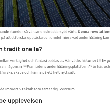
nderhållning
för upplevelser suddas ut. Här möts banbrytande teknik och fascin
ande stunder, så väntar en skräddarsydd värld.
Denna revolution
g på att utforska, upptäcka och omdefiniera vad underhållning kan 
n traditionella?
llan verklighet och fantasi suddas ut. Här väcks historier till liv
n någonsin. **Framtidens underhållningsplattform** är här, och 
tforska, skapa och känna på ett helt nytt sätt.
e immersiv teknik som sätter dig i centrum.
spelupplevelsen