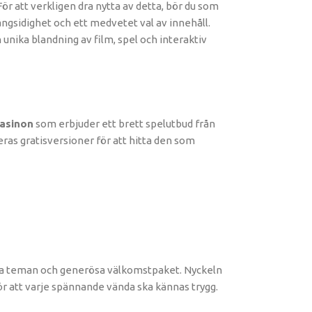
r att verkligen dra nytta av detta, bör du som
ångsidighet och ett medvetet val av innehåll.
 unika blandning av film, spel och interaktiv
casinon
som erbjuder ett brett spelutbud från
eras gratisversioner för att hitta den som
unika teman och generösa välkomstpaket. Nyckeln
 för att varje spännande vända ska kännas trygg.