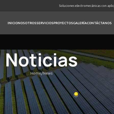
Soluciones electromecánicas con apli
INICIO
NOSOTROS
SERVICIOS
PROYECTOS
GALERÍA
CONTÁCTANOS
Noticias
Home
News
NEWS
e Casinon med Spännande Bonus
0
Posted by
vortex
On Febrero 19, 2026
spännande spel. Här väntar en värld av populära spelautomater och 