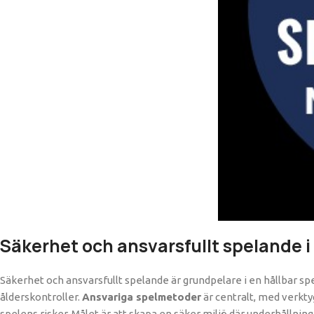
Säkerhet och ansvarsfullt spelande i
Säkerhet och ansvarsfullt spelande är grundpelare i en hållbar spe
ålderskontroller.
Ansvariga spelmetoder
är centralt, med verkty
spelens risker. Målet är att skapa en säker miljö där underhållni