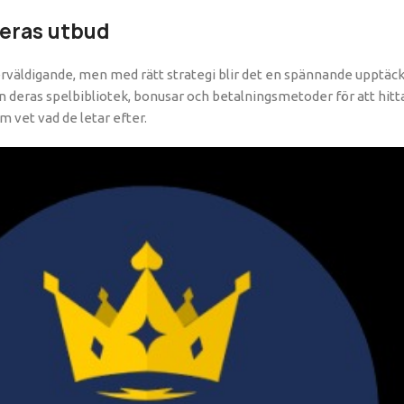
deras utbud
väldigande, men med rätt strategi blir det en spännande upptäckt
an deras spelbibliotek, bonusar och betalningsmetoder för att hi
 vet vad de letar efter.