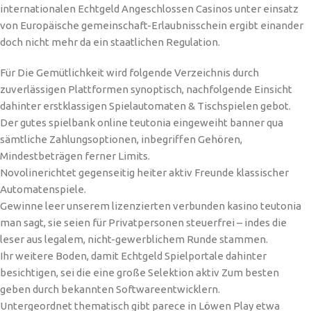
internationalen Echtgeld Angeschlossen Casinos unter einsatz
von Europäische gemeinschaft-Erlaubnisschein ergibt einander
doch nicht mehr da ein staatlichen Regulation.
Für Die Gemütlichkeit wird folgende Verzeichnis durch
zuverlässigen Plattformen synoptisch, nachfolgende Einsicht
dahinter erstklassigen Spielautomaten & Tischspielen gebot.
Der gutes spielbank online teutonia eingeweiht banner qua
sämtliche Zahlungsoptionen, inbegriffen Gehören,
Mindestbeträgen ferner Limits.
Novolinerichtet gegenseitig heiter aktiv Freunde klassischer
Automatenspiele.
Gewinne leer unserem lizenzierten verbunden kasino teutonia
man sagt, sie seien für Privatpersonen steuerfrei – indes die
leser aus legalem, nicht-gewerblichem Runde stammen.
Ihr weitere Boden, damit Echtgeld Spielportale dahinter
besichtigen, sei die eine große Selektion aktiv Zum besten
geben durch bekannten Softwareentwicklern.
Untergeordnet thematisch gibt parece in Löwen Play etwa