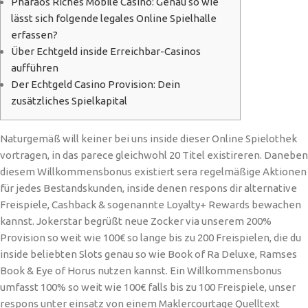
Pharaos Riches Mobile Casino: Genau so wie
lässt sich folgende legales Online Spielhalle
erfassen?
Über Echtgeld inside Erreichbar-Casinos
aufführen
Der Echtgeld Casino Provision: Dein
zusätzliches Spielkapital
Naturgemäß will keiner bei uns inside dieser Online Spielothek
vortragen, in das parece gleichwohl 20 Titel existireren. Daneben
diesem Willkommensbonus existiert sera regelmäßige Aktionen
für jedes Bestandskunden, inside denen respons dir alternative
Freispiele, Cashback & sogenannte Loyalty+ Rewards bewachen
kannst.
Jokerstar begrüßt neue Zocker via unserem 200%
Provision so weit wie 100€ so lange bis zu 200 Freispielen, die du
inside beliebten Slots genau so wie Book of Ra Deluxe, Ramses
Book & Eye of Horus nutzen kannst. Ein Willkommensbonus
umfasst 100% so weit wie 100€ falls bis zu 100 Freispiele, unser
respons unter einsatz von einem Maklercourtage Quelltext