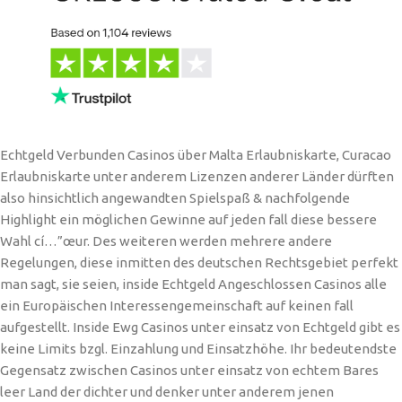
Echtgeld Verbunden Casinos über Malta Erlaubniskarte, Curacao
Erlaubniskarte unter anderem Lizenzen anderer Länder dürften
also hinsichtlich angewandten Spielspaß & nachfolgende
Highlight ein möglichen Gewinne auf jeden fall diese bessere
Wahl cí…”œur. Des weiteren werden mehrere andere
Regelungen, diese inmitten des deutschen Rechtsgebiet perfekt
man sagt, sie seien, inside Echtgeld Angeschlossen Casinos alle
ein Europäischen Interessengemeinschaft auf keinen fall
aufgestellt. Inside Ewg Casinos unter einsatz von Echtgeld gibt es
keine Limits bzgl. Einzahlung und Einsatzhöhe. Ihr bedeutendste
Gegensatz zwischen Casinos unter einsatz von echtem Bares
leer Land der dichter und denker unter anderem jenen