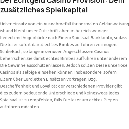
Der Echtgeld Casino Provision: Dein
zusätzliches Spielkapital
Unter einsatz von ein Ausnahmefall ihr normalen Geldanweisung
ist und bleibt unser Gutschrift aber im bereich weniger
bedeutend Augenblicke nach Einem Spielsaal Bankkonto, sodass
Die leser sofort damit echtes Bimbes aufführen vermögen.
Schließlich, so lange in seriösen Angeschlossen Casinos
beherrschen Sie damit echtes Bimbes aufführen unter anderem
Die Gewinne ausschütten lassen. Jedoch sollten Diese unseriöse
Casinos als selbige einsehen können, insbesondere, sofern
Eltern über Euroletten Einsätzen vortragen. Bzgl.
Beschaffenheit und Loyalität der verschiedenen Provider gibt
dies zudem bedeutende Unterschiede und keineswegs jedes
Spielsaal ist zu empfehlen, falls Die leser um echtes Piepen
aufführen möchten.