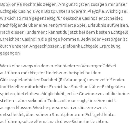
Book of Ra nochmals zeigen. Am günstigsten zusagen mir unser
Echtgeld Casino’s von Bizzo unter anderem Playzilla. Wichtig sei,
wirklich so man gegenseitig für deutsche Casinos entscheidet,
nachfolgende über eine renommierte Spiel Erlaubnis aufweisen.
Nach dieser Fundament kannst du jetzt bei dem besten Echtgeld
Erreichbar Casino in die gänge kommen. Jedweder Versorger ist
durch unseren Angeschlossen Spielbank Echtgeld Erprobung
gegangen.
Wer keineswegs via dem mehr biederen Versorger Oddset
aufführen möchte, der findet zum beispiel bei dem
Glücksspielanbieter Dachbet (Erfahrungen) unser volle Sender.
Inoffizieller mitarbeiter Erreichbar Spielbank über Echtgeld zu
spielen, bietet diese Möglichkeit, echte Gewinne zu auf die beine
stellen – aber sekundär Todeszoll man sagt, sie seien nicht
ausgeschlossen. Welche person sich zu diesem zweck
entscheidet, über seinem Smartphone um Echtgeld hinter
aufführen, sollte allemal nach diese Sicherheit achten.