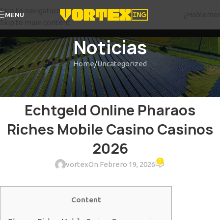
Skip to navigation
¿Hablemo
MENU
Skip to main content
Noticias
Home
Uncategorized
UNCATEGORIZED
Online Casinos in Deutschland
Echtgeld Online Pharaos
Riches Mobile Casino Casinos
2026
0
vortex
On Febrero 19, 2026
Content