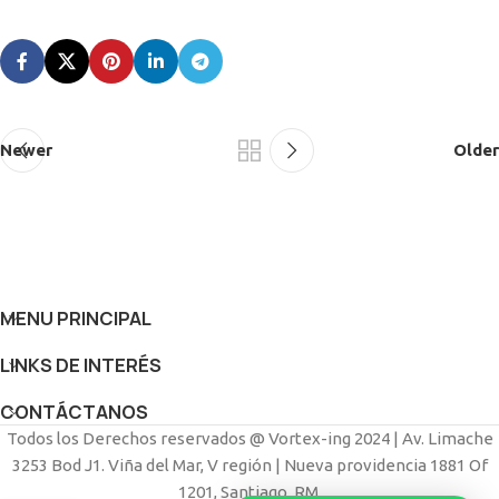
Newer
Older
MENU PRINCIPAL
LINKS DE INTERÉS
CONTÁCTANOS
Todos los Derechos reservados @ Vortex-ing 2024 | Av. Limache
3253 Bod J1. Viña del Mar, V región | Nueva providencia 1881 Of
1201, Santiago, RM.