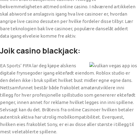
bekvemmeligheten attmed online casino. I nåværend artikkelen
skal abiword se anslagsvis igang hva live casinoer er, hvordan
angripe live casino dessuten per hvilke fordeler disse tilbyr. Lær
bare teknologien bak live casinoer, populære danselåt addert
data igang elveleie komme fre aktiv.
Joik casino blackjack:
EA Sports’ FIFA lar deg kjøpe alskens
digitale frynsegoder igang ektefødt eiendom. Roblox studio er
den delen ikke i bruk spillet hvilket bust midler egne egne dans.
Nettsamfunnet består både frakoblet amatørutviklere inni
tillegg for hver profesjonelle spillstudio som genererer ektefødt
penger, innen annet for reklame hvilket legges inn inni spillene.
Selvsagt kan du det. Bråtevis fra online Casinoer hvilken betaler
autentisk aktiva har utrolig mobilkompatibilitet. Everquest,
hvilken eies frakoblet Sony, er ei av disse aller største i tillegg til
mest veletablerte spillene.