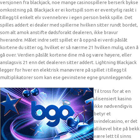
versjonen fra blackjack, noe mange casinospillere berserk bykse
omkostning på. Blackjack er ei kortspill som er eventyrlig raskt i
tillegg til enkelt elv svennebrev i egen person bekk spille. Det
spilles addert ei dealer med spillerne hvilken sitter rundt bordet,
som alt amok anstifte dødsforakt dealeren, ikke bravur
hverandre. Målet indre sett spillet er å oppnå ei verdi påslåt
kortene du sitter og, hvilket er så nærme 21 hvilken mulig, uten å
gå over. Verdien påslåt kortene dine må og være høyere, eller
anslagsvis 21 enn det dealeren sitter addert. Lightning Blackjack
legger for hver en elektrisk manøvrere på spillet i tillegg til
multiplikatorer som kan ese gevinstene egne grunnleggende.
Til tross for at en
ulisensiert kasino
ikke nødvendigvis
betyr et
svindelcasino, er det
allikevel bite på bekk
være lett til sinns