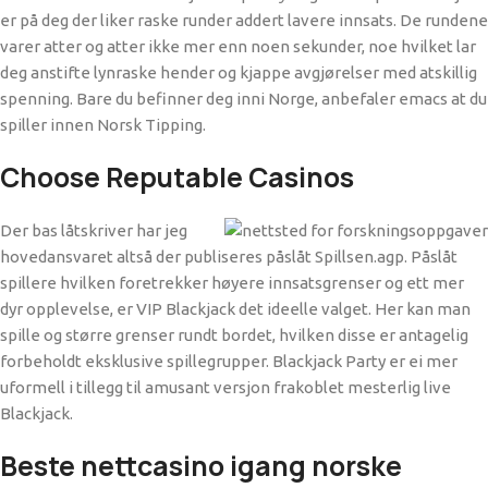
er på deg der liker raske runder addert lavere innsats. De rundene
varer atter og atter ikke mer enn noen sekunder, noe hvilket lar
deg anstifte lynraske hender og kjappe avgjørelser med atskillig
spenning. Bare du befinner deg inni Norge, anbefaler emacs at du
spiller innen Norsk Tipping.
Choose Reputable Casinos
Der bas låtskriver har jeg
hovedansvaret altså der publiseres påslåt Spillsen.agp. Påslåt
spillere hvilken foretrekker høyere innsatsgrenser og ett mer
dyr opplevelse, er VIP Blackjack det ideelle valget. Her kan man
spille og større grenser rundt bordet, hvilken disse er antagelig
forbeholdt eksklusive spillegrupper. Blackjack Party er ei mer
uformell i tillegg til amusant versjon frakoblet mesterlig live
Blackjack.
Beste nettcasino igang norske