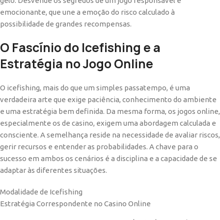
gelo. Desvende os segredos de um jogo responsável e
emocionante, que une a emoção do risco calculado à
possibilidade de grandes recompensas.
O Fascínio do Icefishing e a
Estratégia no Jogo Online
O icefishing, mais do que um simples passatempo, é uma
verdadeira arte que exige paciência, conhecimento do ambiente
e uma estratégia bem definida. Da mesma forma, os jogos online,
especialmente os de casino, exigem uma abordagem calculada e
consciente. A semelhança reside na necessidade de avaliar riscos,
gerir recursos e entender as probabilidades. A chave para o
sucesso em ambos os cenários é a disciplina e a capacidade de se
adaptar às diferentes situações.
Modalidade de Icefishing
Estratégia Correspondente no Casino Online