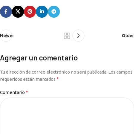
Newer
Older
Agregar un comentario
Tu dirección de correo electrónico no será publicada.
Los campos
*
requeridos están marcados
*
Comentario