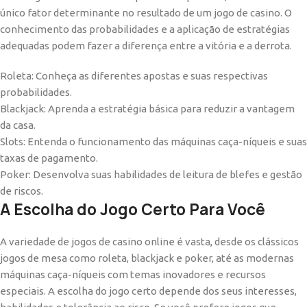
único fator determinante no resultado de um jogo de casino. O
conhecimento das probabilidades e a aplicação de estratégias
adequadas podem fazer a diferença entre a vitória e a derrota.
Roleta: Conheça as diferentes apostas e suas respectivas
probabilidades.
Blackjack: Aprenda a estratégia básica para reduzir a vantagem
da casa.
Slots: Entenda o funcionamento das máquinas caça-níqueis e suas
taxas de pagamento.
Poker: Desenvolva suas habilidades de leitura de blefes e gestão
de riscos.
A Escolha do Jogo Certo Para Você
A variedade de jogos de casino online é vasta, desde os clássicos
jogos de mesa como roleta, blackjack e poker, até as modernas
máquinas caça-níqueis com temas inovadores e recursos
especiais. A escolha do jogo certo depende dos seus interesses,