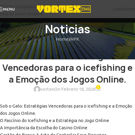
Skip to navigation
¿Hablemo
MENU
Skip to main content
Noticias
Home
APK
APK
Sob o Gelo Estratégias
Vencedoras para o icefishing e
a Emoção dos Jogos Online.
0
vortex
On Febrero 18, 2026
Sob o Gelo: Estratégias Vencedoras para o icefishing e a Emoção
dos Jogos Online.
O Fascínio do Icefishing e a Estratégia no Jogo Online
A Importância da Escolha do Casino Online
Gestão de Banca: A Arte de Controlar Seus Recursos