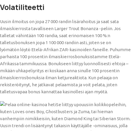
Volatiliteetti
Uusin ilmoitus on jopa 27 000 randin lisärahoitus ja saat sata
ilmaiskierrosta tavalliseen Larger Trout Bonanza -peliin. Jos
talletat vähintään 100 randia, saat erinomaisen 100 %:n
talletusbonuksen jopa 1 100 000 randiin asti, joten se on
lyömätön löytö Etelä-Afrikan ZAR-kasinoiden faneille. Puhumme
parhaista 100 prosentin ilmaiskierrosbonuksistamme Etelä-
Afrikassa tammikuussa. Bonukseen liittyy luonnollisesti ehtoja –
mikään uhkapeliyritys ei koskaan anna sinulle 100 prosentin
ilmaiskierrosbonuksia ilman ketjureaktiota. Kun pelaaja on
rekisteröitynyt, he jatkavat pelaamista ja voit pelata, joten
talletusvapaa bonus kannattaa kasinollesi ajan myötä.
Se liittyy upouusiin kolikkopeleihin,
kuten Loves ones Boy, Ghostbusters ja Zuma, tai hieman
vanhempiin nimikkeisiin, kuten Diamond King tai Siberian Storm.
Uusin trendi on lisääntynyt takaisin käyttäjälle -ominaisuus, jolla