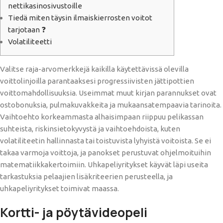
nettikasinosivustoille
Tiedä miten täysin ilmaiskierrosten voitot
tarjotaan ❓
Volatiliteetti
Valitse raja-arvomerkkejä kaikilla käytettävissä olevilla
voittolinjoilla parantaaksesi progressiivisten jättipottien
voittomahdollisuuksia. Useimmat muut kirjan parannukset ovat
ostobonuksia, pulmakuvakkeita ja mukaansatempaavia tarinoita.
Vaihtoehto korkeammasta alhaisimpaan riippuu pelikassan
suhteista, riskinsietokyvystä ja vaihtoehdoista, kuten
volatiliteetin hallinnasta tai toistuvista lyhyistä voitoista.
Se ei
takaa varmoja voittoja, ja panokset perustuvat ohjelmoituihin
matematiikkakertoimiin. Uhkapeliyritykset käyvät läpi useita
tarkastuksia pelaajien lisäkriteerien perusteella, ja
uhkapeliyritykset toimivat maassa.
Kortti- ja pöytävideopeli