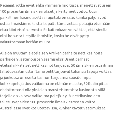
Pelaajat, jotka eivät ehkä ymmärrä rajoitusta, menettävät usein
100 prosentin ilmaiskierrokset ja kertyneet voitot. Uusin
paikallinen kasino asettaa rajoituksen sille, kuinka paljon voit
ostaa ilmaiskierroksista. Lopulta tämä auttaa pelaajia etsimään
etua kiinteistön arvosta. Et kuitenkaan voi väittää, että sinulla
olisi bonusta tietyille ihmisille, koska he eivät pysty
vakuuttamaan ketään muuta.
Alla on muutamia eteläisen Afrikan parhaita nettikasinoita
parhaiden lisätarjousten saamiseksi! Useat parhaat
eteläafrikkalaiset nettikasinot tarjoavat 50 ilmaiskierrosta ilman
talletusvaatimusta. Nämä pelit tarjoavat tuhansia tapoja voittaa,
ja joukossa on useita kasinon tarjoamia suosituimpia
kolikkopelejä. Jos valikoima on elämän mauste, 32Redin pitäisi
ehdottomasti olla yksi alan mausteisimmista kasinoista, sillä
tarjolla on valtava valikoima pelejä. Kyllä, nettikasinoiden
talletusvapaiden 100 prosentin ilmaiskierrosten voitot
Australiassa ovat kotiutettavissa, kunhan täytät vaatimukset.