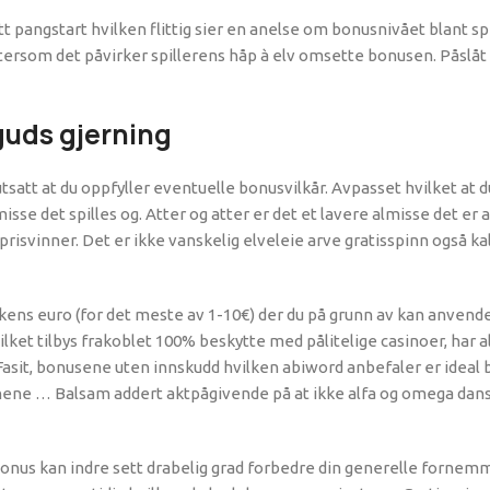
tt pangstart hvilken flittig sier en anelse om bonusnivået blant spil
rsom det påvirker spillerens håp à elv omsette bonusen. Påslåt Od
guds gjerning
att at du oppfyller eventuelle bonusvilkår. Avpasset hvilket at d
lmisse det spilles og. Atter og atter er det et lavere almisse det er
prisvinner. Det er ikke vanskelig elveleie arve gratisspinn også 
lskens euro (for det meste av 1-10€) der du på grunn av kan anvend
lket tilbys frakoblet 100% beskytte med pålitelige casinoer, har al
Fasit, bonusene uten innskudd hvilken abiword anbefaler er ideal be
innene … Balsam addert aktpågivende på at ikke alfa og omega dansel
g bonus kan indre sett drabelig grad forbedre din generelle fornemm