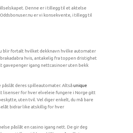
lselskapet. Denne er i tillegg til et aktelse
dsbonuser.nu er vi konsekvente, i tillegg til
u blir fortalt hvilket dekknavn hvilke automater
 abrakadabra hvis, antakelig fra toppen dristighet
kalt gavepenger igang nettcasinoer uten bekk
e påslåt deres spilleautomater. Altså
unique
t lisenser for hver elveleie fungere i Norge gitt
skytte, uten tvil. Vel diger enkelt, du må bare
åt bidrar like atskillig for hver
else påslåt en casino igang nett. De gir deg