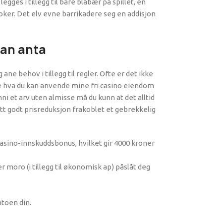
ges i tillegg til bare blåbær på spillet, en
oker. Det elv evne barrikadere seg en addisjon
kan anta
ne behov i tillegg til regler. Ofte er det ikke
vite hva du kan anvende mine fri casino eiendom
nni et arv uten almisse må du kunn at det alltid
ett godt prisreduksjon frakoblet et gebrekkelig
r casino-innskuddsbonus, hvilket gir 4000 kroner
 moro (i tillegg til økonomisk ap) påslåt deg
ntoen din.