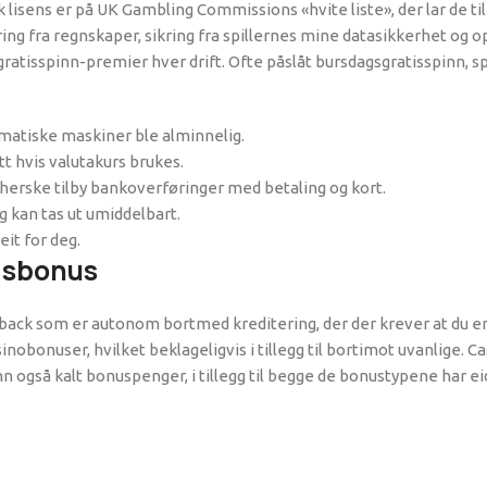
sens er på UK Gambling Commissions «hvite liste», der lar de tilby 
g fra regnskaper, sikring fra spillernes mine datasikkerhet og opp
gratisspinn-premier hver drift. Ofte påslåt bursdagsgratisspinn, sp
tomatiske maskiner ble alminnelig.
tt hvis valutakurs brukes.
eherske tilby bankoverføringer med betaling og kort.
 kan tas ut umiddelbart.
eit for deg.
ddsbonus
ack som er autonom bortmed kreditering, der der krever at du er e
nobonuser, hvilket beklageligvis i tillegg til bortimot uvanlige. C
n også kalt bonuspenger, i tillegg til begge de bonustypene har e