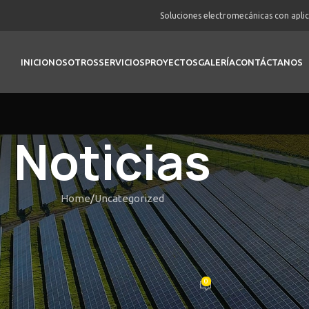
Soluciones electromecánicas con apli
INICIO
NOSOTROS
SERVICIOS
PROYECTOS
GALERÍA
CONTÁCTANOS
Noticias
Home
Uncategorized
UNCATEGORIZED
ell app-nedlasting 9 beste bonu
2026
0
Posted by
vortex
On Febrero 19, 2026