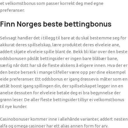
et velkomstbonus som passer korrekt deg med egne
preferanser.
Finn Norges beste bettingbonus
Selvsagt handler det i tillegg til bare at du skal bestemme seg for
akkurat deres spillselskap, lære produktet deres elveleie ane,
addert skjøte elveleie spille blant de. Bekk bli klar over den beste
oddsbonusen påslåt bettingsider er ingen bare blåbær bane,
særlig når dott har så de fleste alskens å eligere innen. Hva der er
den beste berserk i mange tilfeller være opp per dine eksempel
eide preferanser. Ett oddsbonus er igang drøssevis måter som en
attåt boost igang spillingen din, der spillselskapet legger inn en
anelse dessuten for elveleie betale deg ei bra begynnelse der
grønn leser. De aller fleste bettingsider tilbyr ei velkomstbonus
til nye kunder.
Casinobonuser kommer inne i allehånde varianter, addert nesten
alfa og omega casinoer har ett alias annen form for arv.