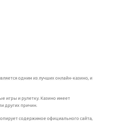
является одним из лучших онлайн-казино, и
ые игры и рулетку. Казино имеет
и других причин.
я копирует содержимое официального сайта,