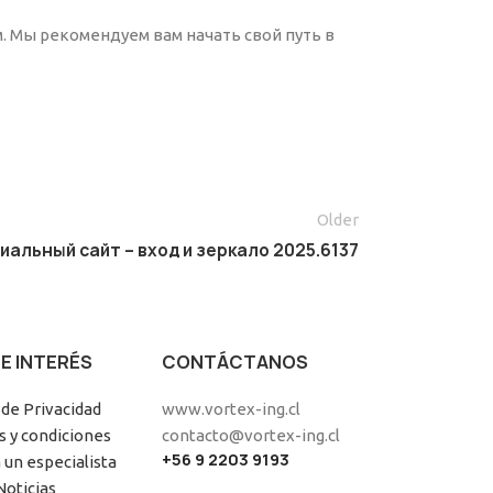
. Мы рекомендуем вам начать свой путь в
Older
иальный сайт – вход и зеркало 2025.6137
DE INTERÉS
CONTÁCTANOS
 de Privacidad
www.vortex-ing.cl
 y condiciones
contacto@vortex-ing.cl
+56 9 2203 9193
 un especialista
Noticias