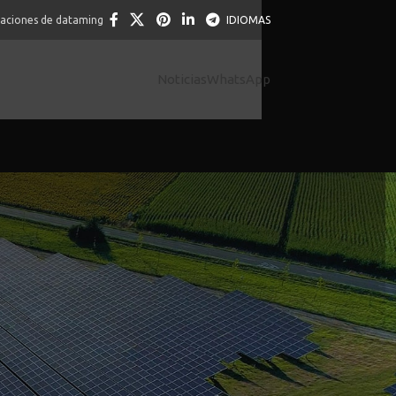
caciones de dataming
IDIOMAS
Noticias
WhatsApp
зеркало.3276