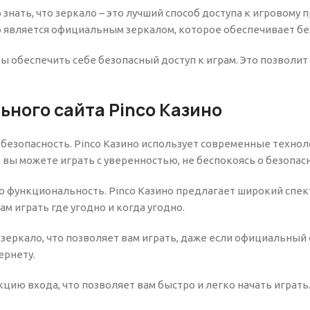
знать, что зеркало – это лучший способ доступа к игровому 
но является официальным зеркалом, которое обеспечивает бе
ы обеспечить себе безопасный доступ к играм. Это позволит 
ного сайта Pinco Казино
о безопасность. Pinco Казино использует современные техн
то вы можете играть с уверенностью, не беспокоясь о безопа
 функциональность. Pinco Казино предлагает широкий спект
ам играть где угодно и когда угодно.
ркало, что позволяет вам играть, даже если официальный са
ернету.
ию входа, что позволяет вам быстро и легко начать играть. 