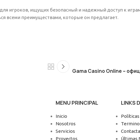
 для игроков, ищущих безопасный и надежный доступ к играм
ться всеми преимуществами, которые он предлагает.
Gama Casino Online – офиц
MENU PRINCIPAL
LINKS 
Inicio
Políticas
Nosotros
Terminos
Servicios
Contacta
Proyectos
Últimas 