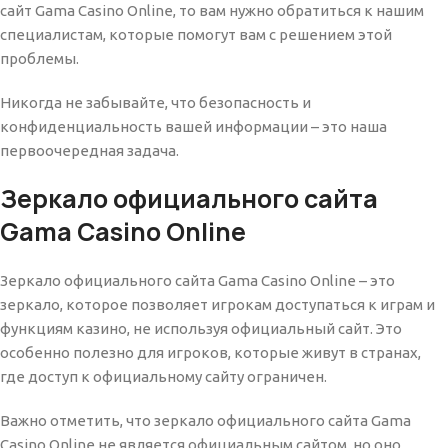
сайт Gama Casino Online, то вам нужно обратиться к нашим
специалистам, которые помогут вам с решением этой
проблемы.
Никогда не забывайте, что безопасность и
конфиденциальность вашей информации – это наша
первоочередная задача.
Зеркало официального сайта
Gama Casino Online
Зеркало официального сайта Gama Casino Online – это
зеркало, которое позволяет игрокам доступаться к играм и
функциям казино, не используя официальный сайт. Это
особенно полезно для игроков, которые живут в странах,
где доступ к официальному сайту ограничен.
Важно отметить, что зеркало официального сайта Gama
Casino Online не является официальным сайтом, но оно