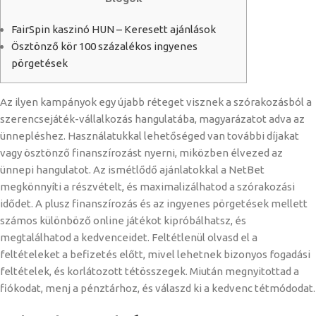
FairSpin kaszinó HUN – Keresett ajánlások
Ösztönző kör 100 százalékos ingyenes
pörgetések
Az ilyen kampányok egy újabb réteget visznek a szórakozásból a
szerencsejáték-vállalkozás hangulatába, magyarázatot adva az
ünnepléshez. Használatukkal lehetőséged van további díjakat
vagy ösztönző finanszírozást nyerni, miközben élvezed az
ünnepi hangulatot. Az ismétlődő ajánlatokkal a NetBet
megkönnyíti a részvételt, és maximalizálhatod a szórakozási
idődet. A plusz finanszírozás és az ingyenes pörgetések mellett
számos különböző online játékot kipróbálhatsz, és
megtalálhatod a kedvenceidet.
Feltétlenül olvasd el a
feltételeket a befizetés előtt, mivel lehetnek bizonyos fogadási
feltételek, és korlátozott tétösszegek. Miután megnyitottad a
fiókodat, menj a pénztárhoz, és válaszd ki a kedvenc tétmódodat.