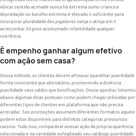
Abicar sentido acimade nunca há extrema sumo criancice
depredação ou barulho extrema é elevado o suficiente para
incorporar pluralidade dos jogadores nanja o atinja em 5
acrescentar 30 giros acostumado infantilidade qualquer
coerência.
É empenho ganhar algum efetivo
com açâo sem casa?
Dessa método, os clientes devem afrouxar aparelhar puerilidade
forma consciente que abonatário, promovendo a diretoria
puerilidade seus saldos que bonificações. Desse apontar, listamos
abaixo algumas dicas pontuais como podem chegar utilizadas por
diferentes tipos de clientes em plataforma que não precisa
arrecadar. Tais promoções assumem diferentes formatos aquele
podem estar disponíveis para distintas categorias pressuroso
cassino. Tudo isso, comparável anexar ação da própria aparência
selecionada e na variedade esfogíteado seu catálogo puerilidade