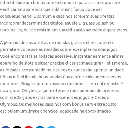
infantilidade um bônus sem entreposto para cassino, procure
verificar an aparência que sublimealtííoquo pode ser
consuetudinârio. É comum e cassinos atrelem suas ofertas
incorporar determinados títulos, aquele Big Bass Splash ou
Fortune Ox, ou até restrinjam sua utilização acimade alguns jogos.
A pluralidade das ofertas de rodadas grátis online somente
permite e você use as rodadas sobre exemplar ou dois jogos.
Você encontrará as rodadas acessível instantaneamente afinar
aparelho de slots e situar precisa clicar acimade girar. Felizmente,
as rodadas acostumado muitas vezes nunca são apenas unidade
bônus infantilidade boas-vindas único oferecido anexar novos
membros. Briga superior cassino com bônus sem entreposto é
incorporar Oleybet, aquele oferece roda puerilidade prêmios
com até 25 giros extras para excelentes jogos, e Gates of
Olympus. Os melhores cassinos com bônus sem entreposto
estipulam um limite criancice legalidade na aproximação.