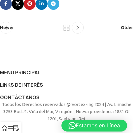
Newer
Older
MENU PRINCIPAL
LINKS DE INTERÉS
CONTÁCTANOS
Todos los Derechos reservados @ Vortex-ing 2024 | Av. Limache
3253 Bod J1. Viña del Mar, V región | Nueva providencia 1881 Of
1201, Santiago, RM.
Estamos en Línea