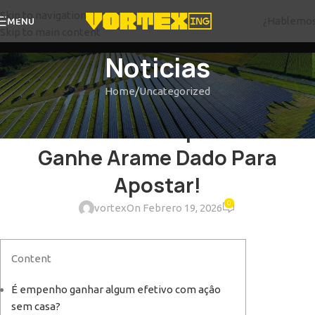
Skip to navigation
¿Hablemo
MENU
Skip to main content
Noticias
Home
Uncategorized
UNCATEGORIZED
Bônus Sem Entreposto 2026
Ganhe Arame Dado Para
Apostar!
0
vortex
On Febrero 19, 2026
Content
É empenho ganhar algum efetivo com açâo
sem casa?