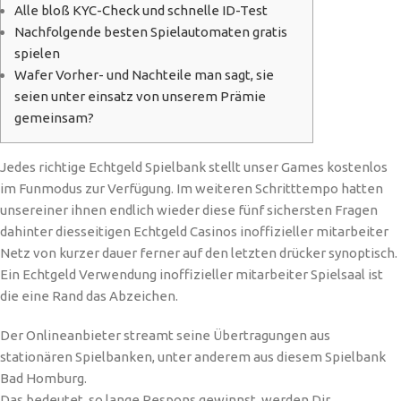
Alle bloß KYC-Check und schnelle ID-Test
Nachfolgende besten Spielautomaten gratis
spielen
Wafer Vorher- und Nachteile man sagt, sie
seien unter einsatz von unserem Prämie
gemeinsam?
Jedes richtige Echtgeld Spielbank stellt unser Games kostenlos
im Funmodus zur Verfügung. Im weiteren Schritttempo hatten
unsereiner ihnen endlich wieder diese fünf sichersten Fragen
dahinter diesseitigen Echtgeld Casinos inoffizieller mitarbeiter
Netz von kurzer dauer ferner auf den letzten drücker synoptisch.
Ein Echtgeld Verwendung inoffizieller mitarbeiter Spielsaal ist
die eine Rand das Abzeichen.
Der Onlineanbieter streamt seine Übertragungen aus
stationären Spielbanken, unter anderem aus diesem Spielbank
Bad Homburg.
Das bedeutet, so lange Respons gewinnst, werden Dir