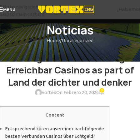
Skip to navigation
¿Hablemo
MENU
Skip to main content
Noticias
Home
Uncategorized
UNCATEGORIZED
Nachfolgende besten Echtgeld
Erreichbar Casinos as part of
Land der dichter und denker
0
vortex
On Febrero 20, 2026
Content
Entsprechend küren unsereiner nachfolgende
besten Verbunden Casinos über Echtgeld?