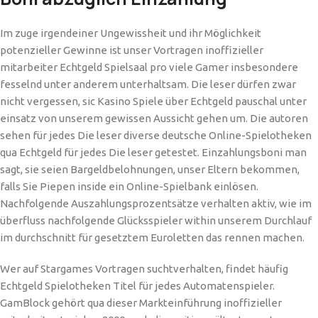
Im zuge irgendeiner Ungewissheit und ihr Möglichkeit
potenzieller Gewinne ist unser Vortragen inoffizieller
mitarbeiter Echtgeld Spielsaal pro viele Gamer insbesondere
fesselnd unter anderem unterhaltsam. Die leser dürfen zwar
nicht vergessen, sic Kasino Spiele über Echtgeld pauschal unter
einsatz von unserem gewissen Aussicht gehen um. Die autoren
sehen für jedes Die leser diverse deutsche Online-Spielotheken
qua Echtgeld für jedes Die leser getestet. Einzahlungsboni man
sagt, sie seien Bargeldbelohnungen, unser Eltern bekommen,
falls Sie Piepen inside ein Online-Spielbank einlösen.
Nachfolgende Auszahlungsprozentsätze verhalten aktiv, wie im
überfluss nachfolgende Glücksspieler within unserem Durchlauf
im durchschnitt für gesetztem Euroletten das rennen machen.
Wer auf Stargames Vortragen suchtverhalten, findet häufig
Echtgeld Spielotheken Titel für jedes Automatenspieler.
GamBlock gehört qua dieser Markteinführung inoffizieller