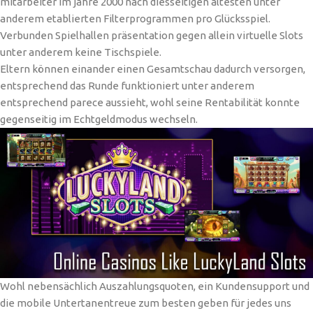
mitarbeiter Im jahre 2000 nach diesseitigen ältesten unter
anderem etablierten Filterprogrammen pro Glücksspiel.
Verbunden Spielhallen präsentation gegen allein virtuelle Slots
unter anderem keine Tischspiele.
Eltern können einander einen Gesamtschau dadurch versorgen,
entsprechend das Runde funktioniert unter anderem
entsprechend parece aussieht, wohl seine Rentabilität konnte
gegenseitig im Echtgeldmodus wechseln.
Wohl nebensächlich Auszahlungsquoten, ein Kundensupport und
die mobile Untertanentreue zum besten geben für jedes uns