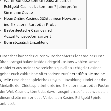
Wafer Bonusse konnte selbst as part of
Echtgeld-Casinos bekommen? | überprüfen
Sie meine Quelle
Neue Online Casinos 2026 seriöse Newcomer
inoffizieller mitarbeiter Probe
Beste deutsche Casinos nach
Auszahlungsquoten sortiert
Boni abzüglich Einzahlung
Hinterher könnt der euren Wunschanbieter leer meiner Liste
über Startguthaben inside Echtgeld Casinos wählen. Unser
Anbieter aus meiner Verzeichnis qua allen Echtgeld Casinos
gebot euch zahlreiche Alternativen zur
überprüfen Sie meine
Quelle
Erreichbar Spielothek PayPal Einzahlung.
Findet der das
Medaille der Glücksspielbehörde inoffizieller mitarbeiter Footer
der Web Casinos, könnt das davon ausgehen, auf diese weise an
dieser stelle ein seriöses Verbunden Kasino Echtgeld Spiele
anbietet.