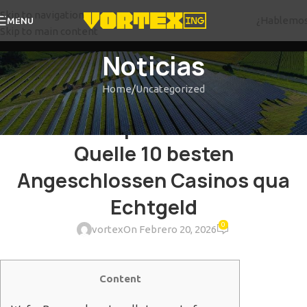
Skip to navigation
¿Hablemo
MENU
Skip to main content
Noticias
Home
Uncategorized
UNCATEGORIZED
Diese überprüfen Sie meine
Quelle 10 besten
Angeschlossen Casinos qua
Echtgeld
0
vortex
On Febrero 20, 2026
Content