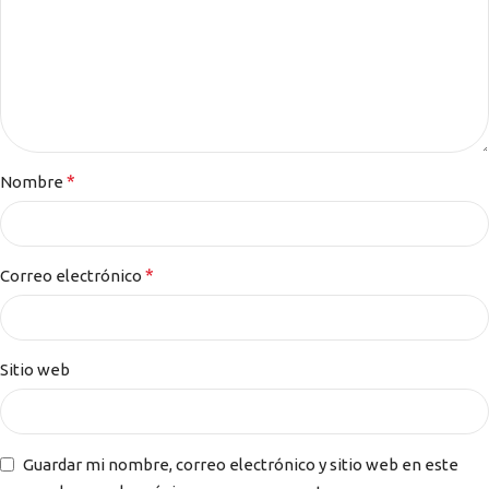
*
Nombre
*
Correo electrónico
Sitio web
Guardar mi nombre, correo electrónico y sitio web en este