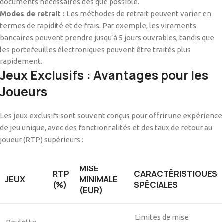
documents nécessaires dès que possible.
Modes de retrait :
Les méthodes de retrait peuvent varier en
termes de rapidité et de frais. Par exemple, les virements
bancaires peuvent prendre jusqu’à 5 jours ouvrables, tandis que
les portefeuilles électroniques peuvent être traités plus
rapidement.
Jeux Exclusifs : Avantages pour les
Joueurs
Les jeux exclusifs sont souvent conçus pour offrir une expérience
de jeu unique, avec des fonctionnalités et des taux de retour au
joueur (RTP) supérieurs :
MISE
RTP
CARACTÉRISTIQUES
JEUX
MINIMALE
(%)
SPÉCIALES
(EUR)
Limites de mise
Roulette