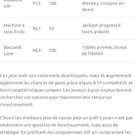
97,3
100
élevées, croupier en
VIP
direct
Machine à
Jackpot progressif,
96,5
50
sous Exclu
tours gratuits
Baccarat
Tables privées, bonus
98,9
200
Luxe
de fidélité
Ces jeux sont non seulement divertissants, mais ils augmentent
également les chances de gains grâce à leurs RTP compétitifs et
leurs caractéristiques uniques. Les joueurs à gros enjeux doivent
rechercher ces options pour maximiser leur retour sur
investissement.
Choisir les meilleurs jeux de casino pour un prêt à jouer n’est pas
seulement une question de divertissement, mais aussi de
stratégie. En profitant des programmes VIP, en comprenant les