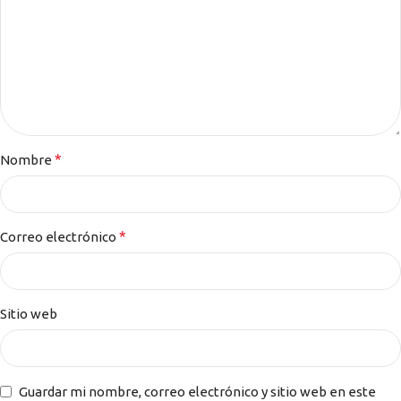
*
Nombre
*
Correo electrónico
Sitio web
Guardar mi nombre, correo electrónico y sitio web en este