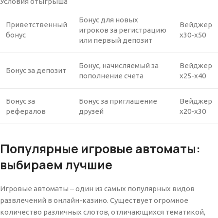
Условия отыгрыша
Бонус для новых
Приветственный
Вейджер
игроков за регистрацию
бонус
x30-x50
или первый депозит
Бонус, начисляемый за
Вейджер
Бонус за депозит
пополнение счета
x25-x40
Бонус за
Бонус за приглашение
Вейджер
рефералов
друзей
x20-x30
Популярные игровые автоматы:
выбираем лучшие
Игровые автоматы – один из самых популярных видов
развлечений в онлайн-казино. Существует огромное
количество различных слотов, отличающихся тематикой,