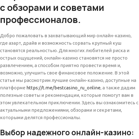
с обзорами и советами
профессионалов.
Добро пожаловать в захватывающий мир онлайн-казино,
где азарт, драйв и возможность сорвать крупный куш
становятся реальностью. Для многих любителей риска и
острых ощущений, онлайн-казино становятся не просто
развлечением, а способом приятно провести время и,
возможно, улучшить свое финансовое положение. В этой
статье мы рассмотрим лучшие онлайн-казино, доступные на
платформе
https://t.me/bestcasino_ru_online
, а также дадим
полезные советы и рекомендации, которые помогут вам в
этом увлекательном приключении. Здесь вы ознакомитесь с
актуальными предложениями, обзорами и секретами,
которыми делятся профессионалы.
Выбор надежного онлайн-казино: