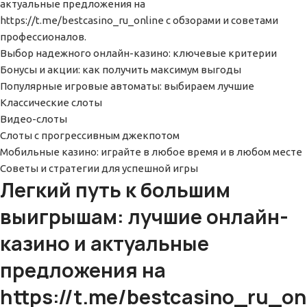
актуальные предложения на
https://t.me/bestcasino_ru_online с обзорами и советами
профессионалов.
Выбор надежного онлайн-казино: ключевые критерии
Бонусы и акции: как получить максимум выгоды
Популярные игровые автоматы: выбираем лучшие
Классические слоты
Видео-слоты
Слоты с прогрессивным джекпотом
Мобильные казино: играйте в любое время и в любом месте
Советы и стратегии для успешной игры
Легкий путь к большим
выигрышам: лучшие онлайн-
казино и актуальные
предложения на
https://t.me/bestcasino_ru_on