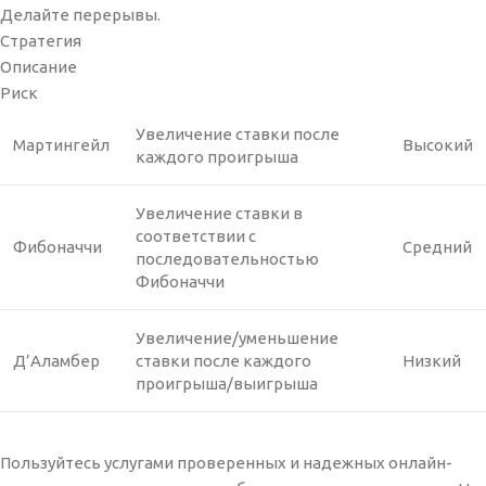
Делайте перерывы.
Стратегия
Описание
Риск
Увеличение ставки после
Мартингейл
Высокий
каждого проигрыша
Увеличение ставки в
соответствии с
Фибоначчи
Средний
последовательностью
Фибоначчи
Увеличение/уменьшение
Д’Аламбер
ставки после каждого
Низкий
проигрыша/выигрыша
Пользуйтесь услугами проверенных и надежных онлайн-