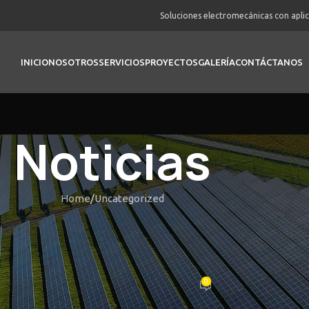
Soluciones electromecánicas con apli
INICIO
NOSOTROS
SERVICIOS
PROYECTOS
GALERÍA
CONTÁCTANOS
Noticias
Home
Uncategorized
UNCATEGORIZED
woich ekscytujących chwil pełny
w świecie kasy
0
Posted by
vortex
On Febrero 20, 2026