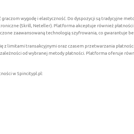
 graczom wygodę i elastyczność. Do dyspozycji są tradycyjne metod
roniczne (Skrill, Neteller). Platforma akceptuje również płatnoś
ieczone zaawansowaną technologią szyfrowania, co gwarantuje b
ę z limitami transakcyjnymi oraz czasem przetwarzania płatności.
 w zależności od wybranej metody płatności. Platforma oferuje rów
ości w Spincitypl.pl: