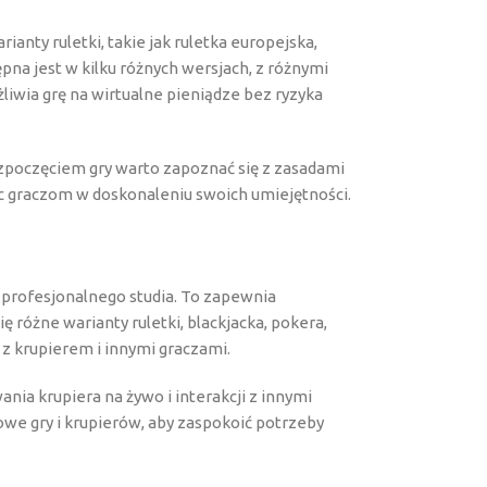
ianty ruletki, takie jak ruletka europejska,
pna jest w kilku różnych wersjach, z różnymi
liwia grę na wirtualne pieniądze bez ryzyka
ozpoczęciem gry warto zapoznać się z zasadami
móc graczom w doskonaleniu swoich umiejętności.
 profesjonalnego studia. To zapewnia
 różne warianty ruletki, blackjacka, pokera,
 z krupierem i innymi graczami.
nia krupiera na żywo i interakcji z innymi
nowe gry i krupierów, aby zaspokoić potrzeby