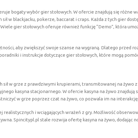
eruje bogaty wybór gier stołowych. W ofercie znajdują się różne war
 w blackjacku, pokerze, baccarat i craps. Każda z tych gier dostę
Wiele gier stołowych oferuje również funkcję “Demo”, która umoż
tności, aby zwiększyć swoje szanse na wygraną. Dlatego przed r
je poradniki i instrukcje dotyczące gier stołowych, które mogą po
h sił w grze z prawdziwymi krupierami, transmitowanej na żywo z
nego kasyna stacjonarnego. W ofercie kasyna na żywo znajdują się
tniczyć w grze poprzez czat na żywo, co pozwala im na interakcję
ej realistycznych i wciągających wrażeń z gry. Możliwość obserwowa
tywna. Spincitypl.pl stale rozwija ofertę kasyna na żywo, dodając 