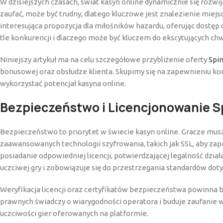
W dzisiejszych czasach, świat kasyn online dynamicznie się rozwi
zaufać, może być trudny, dlatego kluczowe jest znalezienie miejs
interesująca propozycja dla miłośników hazardu, oferując dostęp 
tle konkurencji i dlaczego może być kluczem do ekscytujących chw
Niniejszy artykuł ma na celu szczegółowe przybliżenie oferty
Spin
bonusowej oraz obsłudze klienta. Skupimy się na zapewnieniu 
wykorzystać potencjał kasyna online.
Bezpieczeństwo i Licencjonowanie Sp
Bezpieczeństwo to priorytet w świecie kasyn online. Gracze mus
zaawansowanych technologii szyfrowania, takich jak SSL, aby z
posiadanie odpowiedniej licencji, potwierdzającej legalność dział
uczciwej gry i zobowiązuje się do przestrzegania standardów dot
Weryfikacja licencji oraz certyfikatów bezpieczeństwa powinna b
prawnych świadczy o wiarygodności operatora i buduje zaufanie
uczciwości gier oferowanych na platformie.