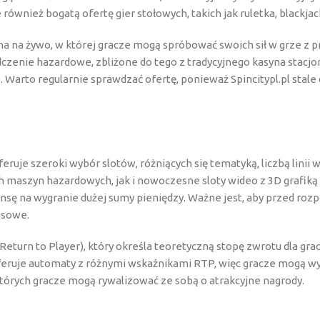
wnież bogatą ofertę gier stołowych, takich jak ruletka, blackjack
na na żywo, w której gracze mogą spróbować swoich sił w grze z
czenie hazardowe, zbliżone do tego z tradycyjnego kasyna stacjo
arto regularnie sprawdzać ofertę, ponieważ Spincitypl.pl stale 
feruje szeroki wybór slotów, różniących się tematyką, liczbą lini
h maszyn hazardowych, jak i nowoczesne sloty wideo z 3D grafik
ansę na wygranie dużej sumy pieniędzy. Ważne jest, aby przed roz
usowe.
eturn to Player), który określa teoretyczną stopę zwrotu dla gr
 oferuje automaty z różnymi wskaźnikami RTP, więc gracze mogą wy
tórych gracze mogą rywalizować ze sobą o atrakcyjne nagrody.