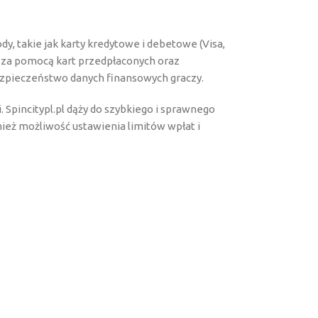
y, takie jak karty kredytowe i debetowe (Visa,
ci za pomocą kart przedpłaconych oraz
ezpieczeństwo danych finansowych graczy.
 Spincitypl.pl dąży do szybkiego i sprawnego
nież możliwość ustawienia limitów wpłat i