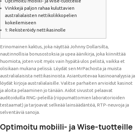
Optimoitu mobiili- ja Wise-tuotteille
Vinkkejä paljon rahaa kuluttavien
australialaisten nettikolikkopelien
kokeilemiseen
1: Rekisteröidy nettikasinolle
Erinomainen kaktus, joka näyttää Johnny Dollarsilta,
nautinnollisia bonusostoksia ja upea äänikirja, joka kiinnittää
huomiota, joten voit myös vain hypätä ulos pelistä, vaikka et
olisikaan mukana pelissä. Löydät sen MrPachosta ja muista
australialaisista nettikasinoista. Asiantuntevaa kasinoanalyysia ja
löydät kirjoja australialaisille. Valitse parhaiten arvioidut kasinot
ja aloita pelaaminen jo tänään.
Aidot sivustot pelaavat
auditoiduilla RNG-peleillä (riippumattomien laboratorioiden
testaamat) ja tarjoavat selkeää lainsäädäntöä, RTP-neuvoja ja
selventäviä sanoja.
Optimoitu mobiili- ja Wise-tuotteille