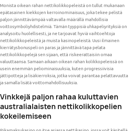
Monista oikean rahan nettikolikkopeleistä on tullut mukanaan
epätasainen kiekkojen kerroinominaisuus, joka tekee pelistä
paljon jännittävämpää valtavalla määrällä mahdollisia
voittosymboliyhdistelmiä. Tämän tyyppisiä uhkapeliyrityksiä on
analysoitu huolellisesti, ja ne tarjoavat hyviä vaihtoehtoja
nettikolikkopeleistä ja muista kasinopeleistä. Uusi ilmainen
kierrätysbonuspeli on paras ja jännittävä tapa pelata
nettikolikkopelejä sen sijaan, että riskeerattaisiin omaa
valuuttaansa. Samaan aikaan oikean rahan kolikkopeleissä on
usein enemmän peliominaisuuksia, kuten progressiivisia
jättipotteja ja lisäkierroksia, jotka voivat parantaa pelattavuutta
ja samalla lisätä voittomahdollisuuksia.
Vinkkejä paljon rahaa kuluttavien
australialaisten nettikolikkopelien
kokeilemiseen
Pikamaksukasino on itse asiassa nettikasino, jossa voit käsitellä