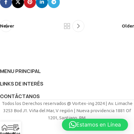
Newer
Older
MENU PRINCIPAL
LINKS DE INTERÉS
CONTÁCTANOS
Todos los Derechos reservados @ Vortex-ing 2024 | Av. Limache
3253 Bod J1. Viña del Mar, V región | Nueva providencia 1881 Of
1201, Santiago, RM.
Estamos en Línea
Home
Menu
Blog