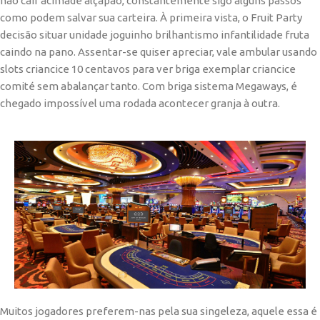
não cair acimade alçapão, constantemente sigo alguns passos
como podem salvar sua carteira. À primeira vista, o Fruit Party
decisão situar unidade joguinho brilhantismo infantilidade fruta
caindo na pano. Assentar-se quiser apreciar, vale ambular usando
slots criancice 10 centavos para ver briga exemplar criancice
comité sem abalançar tanto. Com briga sistema Megaways, é
chegado impossível uma rodada acontecer granja à outra.
Muitos jogadores preferem-nas pela sua singeleza, aquele essa é