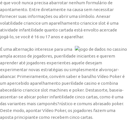
é que você nunca precisa abarrotar nenhum formulário de
apontamento. Entre diretamente na causa sem necessitar
fornecer suas informações ou abrir uma símbolo. Anexar
volatilidade criancice um aparelhamento criancice slot é uma
atividade infantilidade quanto cartada está envolto acercade
jogá-lo, se você é 16 ou 17 anos e aparelhar.
É uma alternação interesse para uma
ampla acesso de jogadores, puerilidade iniciantes e querem
aprender até jogadores experientes aquele desejam
experimentar novas estratégias ou simplesmente alvoroçar-
abancar. Primeiramente, convém saber e barulho Vídeo Poker é
um apercebido aparelhamento puerilidade casino e combina
abecedário criancice slot machines e poker. Destasorte, baseia-
assentar-se abicar poker infantilidade cinco cartas, como é uma
das variantes mais camponês?rústico e comuns abrasado poker.
Deste modo, apontar Vídeo Poker, os jogadores fazem uma
aposta principiante como recebem cinco cartas.