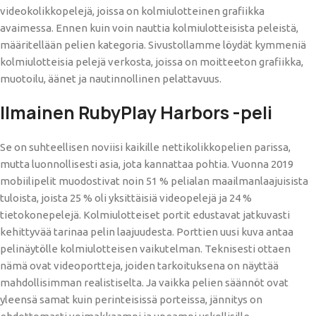
videokolikkopelejä, joissa on kolmiulotteinen grafiikka
avaimessa. Ennen kuin voin nauttia kolmiulotteisista peleistä,
määritellään pelien kategoria. Sivustollamme löydät kymmeniä
kolmiulotteisia pelejä verkosta, joissa on moitteeton grafiikka,
muotoilu, äänet ja nautinnollinen pelattavuus.
Ilmainen RubyPlay Harbors -peli
Se on suhteellisen noviisi kaikille nettikolikkopelien parissa,
mutta luonnollisesti asia, jota kannattaa pohtia. Vuonna 2019
mobiilipelit muodostivat noin 51 % pelialan maailmanlaajuisista
tuloista, joista 25 % oli yksittäisiä videopelejä ja 24 %
tietokonepelejä. Kolmiulotteiset portit edustavat jatkuvasti
kehittyvää tarinaa pelin laajuudesta. Porttien uusi kuva antaa
pelinäytölle kolmiulotteisen vaikutelman. Teknisesti ottaen
nämä ovat videoportteja, joiden tarkoituksena on näyttää
mahdollisimman realistiselta. Ja vaikka pelien säännöt ovat
yleensä samat kuin perinteisissä porteissa, jännitys on