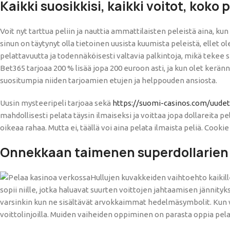
Kaikki suosikkisi, kaikki voitot, koko 
Voit nyt tarttua peliin ja nauttia ammattilaisten peleistä aina, kun 
sinun on täytynyt olla tietoinen uusista kuumista peleistä, ellet 
pelattavuutta ja todennäköisesti valtavia palkintoja, mikä tekee s
Bet365 tarjoaa 200 % lisää jopa 200 euroon asti, ja kun olet keränn
suositumpia niiden tarjoamien etujen ja helppouden ansiosta.
Uusin mysteeripeli tarjoaa sekä
https://suomi-casinos.com/uudet
mahdollisesti pelata täysin ilmaiseksi ja voittaa jopa dollareita pe
oikeaa rahaa. Mutta ei, täällä voi aina pelata ilmaista peliä. Coo
Onnekkaan taimenen superdollarie
Hullujen kuvakkeiden vaihtoehto kaikille t
sopii niille, jotka haluavat suurten voittojen jahtaamisen jännityks
varsinkin kun ne sisältävät arvokkaimmat hedelmäsymbolit. Kun wi
voittolinjoilla. Muiden vaiheiden oppiminen on parasta oppia pe