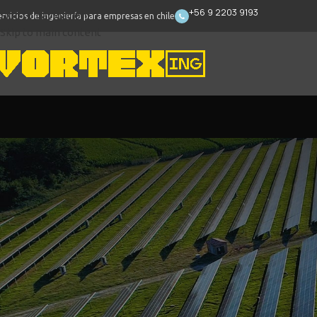
+56 9 2203 9193
Skip to navigation
ervicios de ingeniería para empresas en chile
Skip to main content
Cool Fruit Demon
Sisältö