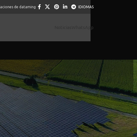
caciones de dataming
IDIOMAS
Noticias
WhatsApp
ee Ports