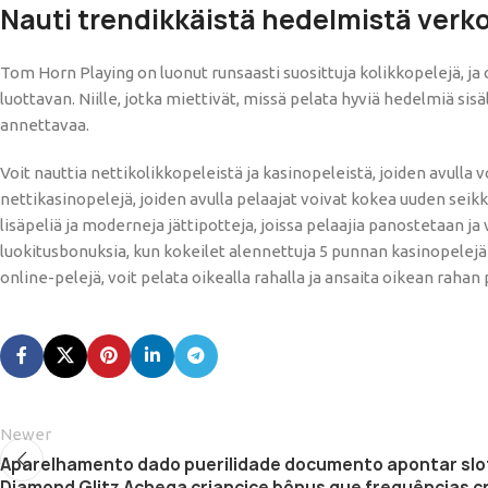
Nauti trendikkäistä hedelmistä verko
Tom Horn Playing on luonut runsaasti suosittuja kolikkopelejä, ja
luottavan. Niille, jotka miettivät, missä pelata hyviä hedelmiä sis
annettavaa.
Voit nauttia nettikolikkopeleistä ja kasinopeleistä, joiden avulla 
nettikasinopelejä, joiden avulla pelaajat voivat kokea uuden seikk
lisäpeliä ja moderneja jättipotteja, joissa pelaajia panostetaan ja
luokitusbonuksia, kun kokeilet alennettuja 5 punnan kasinopelejä j
online-pelejä, voit pelata oikealla rahalla ja ansaita oikean rahan 
Newer
Aparelhamento dado puerilidade documento apontar slo
Diamond Glitz Achega criancice bônus que frequências c