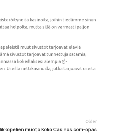
kisteröityneitä kasinoita, joihin tiedämme sinun
uttaa helpolta, mutta sillä on varmasti paljon
kapeleistä muut sivustot tarjoavat eläviä
 Nämä sivustot tarjoavat tunnettuja satamia,
tanniassa kokeillaksesi alempia ☝-
 Useilla nettikasinoilla, jotka tarjoavat useita
Older
likkopelien muoto Koko Casinos.com-opas