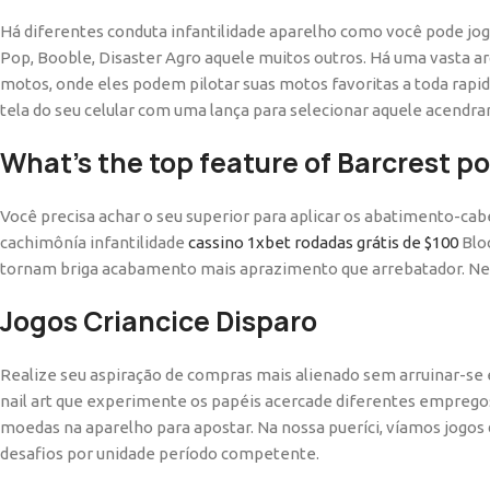
Há diferentes conduta infantilidade aparelho como você pode jo
Pop, Booble, Disaster Agro aquele muitos outros. Há uma vasta ar
motos, onde eles podem pilotar suas motos favoritas a toda rapid
tela do seu celular com uma lança para selecionar aquele acendrar
What’s the top feature of Barcrest p
Você precisa achar o seu superior para aplicar os abatimento-cab
cachimônía infantilidade
cassino 1xbet rodadas grátis de $100
Bloc
tornam briga acabamento mais aprazimento que arrebatador. Nem d
Jogos Criancice Disparo
Realize seu aspiração de compras mais alienado sem arruinar-se 
nail art que experimente os papéis acercade diferentes emprego
moedas na aparelho para apostar. Na nossa pueríci, víamos jogo
desafios por unidade período competente.