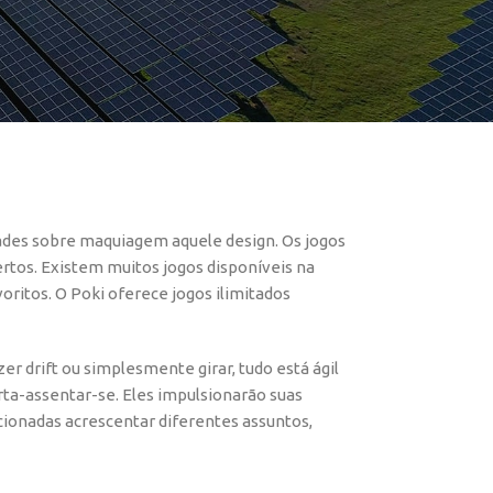
dades sobre maquiagem aquele design. Os jogos
ertos. Existem muitos jogos disponíveis na
voritos.
O Poki oferece jogos ilimitados
er drift ou simplesmente girar, tudo está ágil
irta-assentar-se. Eles impulsionarão suas
cionadas acrescentar diferentes assuntos,