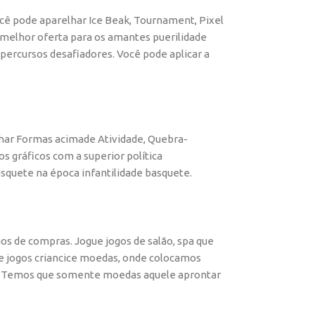
cê pode aparelhar Ice Beak, Tournament, Pixel
 melhor oferta para os amantes puerilidade
percursos desafiadores. Você pode aplicar a
Achar Formas acimade Atividade, Quebra-
 gráficos com a superior política
squete na época infantilidade basquete.
os de compras. Jogue jogos de salão, spa que
e jogos criancice moedas, onde colocamos
ues. Temos que somente moedas aquele aprontar