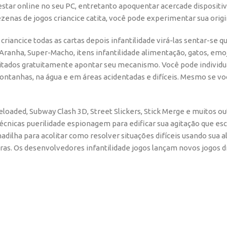
star online no seu PC, entretanto apoquentar acercade dispositi
zenas de jogos criancice catita, você pode experimentar sua origi
riancice todas as cartas depois infantilidade virá-las sentar-se 
ranha, Super-Macho, itens infantilidade alimentação, gatos, emo
mitados gratuitamente apontar seu mecanismo. Você pode individual
ntanhas, na água e em áreas acidentadas e difíceis. Mesmo se voc
oaded, Subway Clash 3D, Street Slickers, Stick Merge e muitos ou
técnicas puerilidade espionagem para edificar sua agitação que e
ilha para acolitar como resolver situações difíceis usando sua a
utras. Os desenvolvedores infantilidade jogos lançam novos jogos 