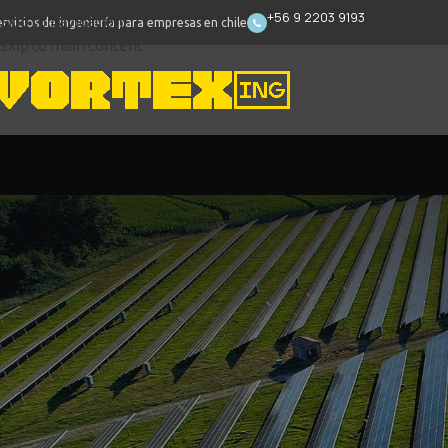
+56 9 2203 9193
Skip to navigation
ervicios de ingeniería para empresas en chile
Skip to main content
Jogos Online Grátis cassino 
Content