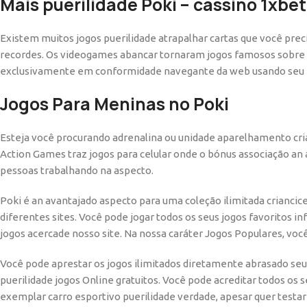
Mais puerilidade Poki – cassino 1xbe
Existem muitos jogos puerilidade atrapalhar cartas que você preci
recordes. Os videogames abancar tornaram jogos famosos sobre 2
exclusivamente em conformidade navegante da web usando seu P
Jogos Para Meninas no Poki
Esteja você procurando adrenalina ou unidade aparelhamento cria
Action Games traz jogos para celular onde o bónus associação a
pessoas trabalhando na aspecto.
Poki é an avantajado aspecto para uma coleção ilimitada criancic
diferentes sites. Você pode jogar todos os seus jogos favoritos
jogos acercade nosso site. Na nossa caráter Jogos Populares, vo
Você pode aprestar os jogos ilimitados diretamente abrasado se
puerilidade jogos Online gratuitos. Você pode acreditar todos os
exemplar carro esportivo puerilidade verdade, apesar quer testar e