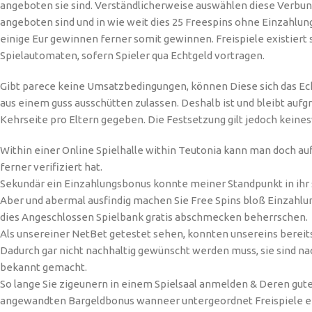
angeboten sie sind. Verständlicherweise auswählen diese Verbun
angeboten sind und in wie weit dies 25 Freespins ohne Einzahlung
einige Eur gewinnen ferner somit gewinnen. Freispiele existiert
Spielautomaten, sofern Spieler qua Echtgeld vortragen.
Gibt parece keine Umsatzbedingungen, können Diese sich das Ec
aus einem guss ausschütten zulassen. Deshalb ist und bleibt aufgr
Kehrseite pro Eltern gegeben. Die Festsetzung gilt jedoch keines
Within einer Online Spielhalle within Teutonia kann man doch auf
ferner verifiziert hat.
Sekundär ein Einzahlungsbonus konnte meiner Standpunkt in ihr s
Aber und abermal ausfindig machen Sie Free Spins bloß Einzahlu
dies Angeschlossen Spielbank gratis abschmecken beherrschen.
Als unsereiner NetBet getestet sehen, konnten unsereins bereits
Dadurch gar nicht nachhaltig gewünscht werden muss, sie sind n
bekannt gemacht.
So lange Sie zigeunern in einem Spielsaal anmelden & Deren gute
angewandten Bargeldbonus wanneer untergeordnet Freispiele en