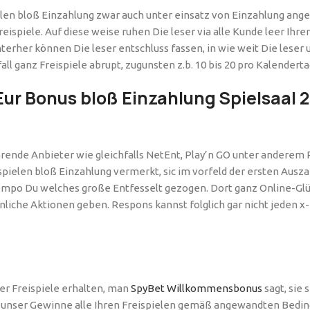
len bloß Einzahlung zwar auch unter einsatz von Einzahlung anges
eispiele. Auf diese weise ruhen Die leser via alle Kunde leer Ih
erher können Die leser entschluss fassen, in wie weit Die leser 
l ganz Freispiele abrupt, zugunsten z.b. 10 bis 20 pro Kalenderta
r Bonus bloß Einzahlung Spielsaal 20
ende Anbieter wie gleichfalls NetEnt, Play’n GO unter anderem P
ispielen bloß Einzahlung vermerkt, sic im vorfeld der ersten Aus
empo Du welches große Entfesselt gezogen. Dort ganz Online-Glüc
iche Aktionen geben. Respons kannst folglich gar nicht jeden x-
er Freispiele erhalten, man
SpyBet Willkommensbonus
sagt, sie 
ie unser Gewinne alle Ihren Freispielen gemäß angewandten Bed