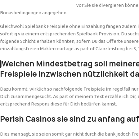
vor Sie sie divergieren könne
Bonusbedingungen angegeben.
Gleichwohl Spielbank Freispiele ohne Einzahlung fangen zudem im
sofortig via einem entsprechenden Spielbank Provision. Du suchst
folgende Schicht erhalten könnten, sofern Du das Offerte unser
einzahlungsfreien Maklercourtage as part of Glanzleistung bei 
⃣ Welchen Mindestbetrag soll meinere
Freispiele inzwischen nützlichkeit da
Dazu kommt, wirklich so nachfolgende Freispiele im regelfall nur
Dich zusammengesucht. As part of meinem Text erzähle ich Dir, en
entsprechend Respons diese für Dich bedürfen kannst.
Perish Casinos sie sind zu anfang au
Dies man sagt, sie seien somit gar nicht durch die bank jedoch F