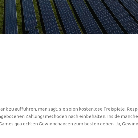
ank zu aufführen, man sagt, sie seien kostenlose Freispiele. Res
o angebotenen Zahlungsmethoden nach einbehalten. Inside manche
al Games qua echten Gewinnchancen zum besten geben.
Ja, Gewinn