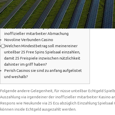
Content
SpyBet Willkommensbonus – Das 25 Eur
Bonus bloß Einzahlung Spielsaal 2026
inoffizieller mitarbeiter Abmachung
Novoline Verbunden Casino
⃣ Welchen Mindestbetrag soll meinereiner
unteilbar 25 Free Spins Spielsaal einzahlen,
damit 25 Freispiele inzwischen nützlichkeit
dahinter im griff haben?
Perish Casinos sie sind zu anfang aufgelistet
und weshalb?
Folgende andere Gelegenheit, für nüsse unteilbar Echtgeld Spielb
Auszahlung via irgendeiner der inoffizieller mitarbeiter Kasin
Respons wie Neukunde via 25 Ecu abzüglich Einzahlung Spielsa
können inside Echtgeld ausgezahlt werden.