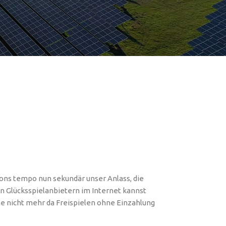
pons tempo nun sekundär unser Anlass, die
n Glücksspielanbietern im Internet kannst
e nicht mehr da Freispielen ohne Einzahlung