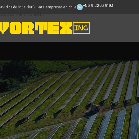
+56 9 2203 9193
Skip to navigation
ervicios de ingeniería para empresas en chile
Skip to main content
25 Euroletten Provision SpyBe
No Abs