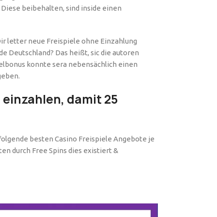
 Diese beibehalten, sind inside einen
r letter neue Freispiele ohne Einzahlung
de Deutschland? Das heißt, sic die autoren
ielbonus konnte sera nebensächlich einen
geben.
l einzahlen, damit 25
hfolgende besten Casino Freispiele Angebote je
en durch Free Spins dies existiert &