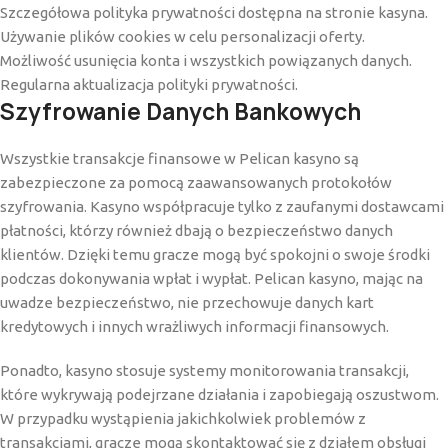
Szczegółowa polityka prywatności dostępna na stronie kasyna.
Używanie plików cookies w celu personalizacji oferty.
Możliwość usunięcia konta i wszystkich powiązanych danych.
Regularna aktualizacja polityki prywatności.
Szyfrowanie Danych Bankowych
Wszystkie transakcje finansowe w Pelican kasyno są
zabezpieczone za pomocą zaawansowanych protokołów
szyfrowania. Kasyno współpracuje tylko z zaufanymi dostawcami
płatności, którzy również dbają o bezpieczeństwo danych
klientów. Dzięki temu gracze mogą być spokojni o swoje środki
podczas dokonywania wpłat i wypłat. Pelican kasyno, mając na
uwadze bezpieczeństwo, nie przechowuje danych kart
kredytowych i innych wrażliwych informacji finansowych.
Ponadto, kasyno stosuje systemy monitorowania transakcji,
które wykrywają podejrzane działania i zapobiegają oszustwom.
W przypadku wystąpienia jakichkolwiek problemów z
transakcjami, gracze mogą skontaktować się z działem obsługi