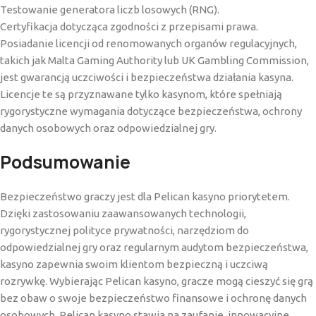
Testowanie generatora liczb losowych (RNG).
Certyfikacja dotycząca zgodności z przepisami prawa.
Posiadanie licencji od renomowanych organów regulacyjnych,
takich jak Malta Gaming Authority lub UK Gambling Commission,
jest gwarancją uczciwości i bezpieczeństwa działania kasyna.
Licencje te są przyznawane tylko kasynom, które spełniają
rygorystyczne wymagania dotyczące bezpieczeństwa, ochrony
danych osobowych oraz odpowiedzialnej gry.
Podsumowanie
Bezpieczeństwo graczy jest dla Pelican kasyno priorytetem.
Dzięki zastosowaniu zaawansowanych technologii,
rygorystycznej polityce prywatności, narzędziom do
odpowiedzialnej gry oraz regularnym audytom bezpieczeństwa,
kasyno zapewnia swoim klientom bezpieczną i uczciwą
rozrywkę. Wybierając Pelican kasyno, gracze mogą cieszyć się grą
bez obaw o swoje bezpieczeństwo finansowe i ochronę danych
osobowych. Pelican kasyno stawia na zaufanie, innowacyjne