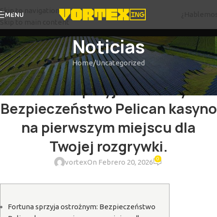
Skip to navigation
¿Hablemo
MENU
Skip to main content
Noticias
Home
Uncategorized
UNCATEGORIZED
Fortuna sprzyja ostrożnym
Bezpieczeństwo Pelican kasyno
na pierwszym miejscu dla
Twojej rozgrywki.
0
vortex
On Febrero 20, 2026
Fortuna sprzyja ostrożnym: Bezpieczeństwo