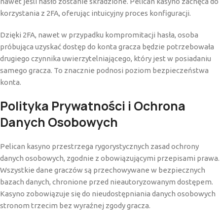
nawet jeśli hasło zostanie skradzione. Pelican kasyno zachęca do
korzystania z 2FA, oferując intuicyjny proces konfiguracji.
Dzięki 2FA, nawet w przypadku kompromitacji hasła, osoba
próbująca uzyskać dostęp do konta gracza będzie potrzebowała
drugiego czynnika uwierzytelniającego, który jest w posiadaniu
samego gracza. To znacznie podnosi poziom bezpieczeństwa
konta.
Polityka Prywatności i Ochrona
Danych Osobowych
Pelican kasyno przestrzega rygorystycznych zasad ochrony
danych osobowych, zgodnie z obowiązującymi przepisami prawa.
Wszystkie dane graczów są przechowywane w bezpiecznych
bazach danych, chronione przed nieautoryzowanym dostępem.
Kasyno zobowiązuje się do nieudostępniania danych osobowych
stronom trzecim bez wyraźnej zgody gracza.