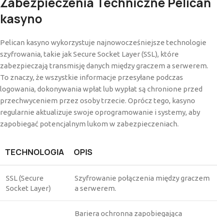
Zabezpieczenia Techniczne Pelican
kasyno
Pelican kasyno wykorzystuje najnowocześniejsze technologie
szyfrowania, takie jak Secure Socket Layer (SSL), które
zabezpieczają transmisję danych między graczem a serwerem.
To znaczy, że wszystkie informacje przesyłane podczas
logowania, dokonywania wpłat lub wypłat są chronione przed
przechwyceniem przez osoby trzecie. Oprócz tego, kasyno
regularnie aktualizuje swoje oprogramowanie i systemy, aby
zapobiegać potencjalnym lukom w zabezpieczeniach.
TECHNOLOGIA
OPIS
SSL (Secure
Szyfrowanie połączenia między graczem
Socket Layer)
a serwerem.
Bariera ochronna zapobiegająca