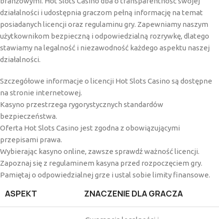
branżowymi. Hot Slots Casino dba o transparentność swojej
działalności i udostępnia graczom pełną informację na temat
posiadanych licencji oraz regulaminu gry. Zapewniamy naszym
użytkownikom bezpieczną i odpowiedzialną rozrywkę, dlatego
stawiamy na legalność i niezawodność każdego aspektu naszej
działalności.
Szczegółowe informacje o licencji Hot Slots Casino są dostępne
na stronie internetowej.
Kasyno przestrzega rygorystycznych standardów
bezpieczeństwa.
Oferta Hot Slots Casino jest zgodna z obowiązującymi
przepisami prawa.
Wybierając kasyno online, zawsze sprawdź ważność licencji.
Zapoznaj się z regulaminem kasyna przed rozpoczęciem gry.
Pamiętaj o odpowiedzialnej grze i ustal sobie limity finansowe.
ASPEKT
ZNACZENIE DLA GRACZA