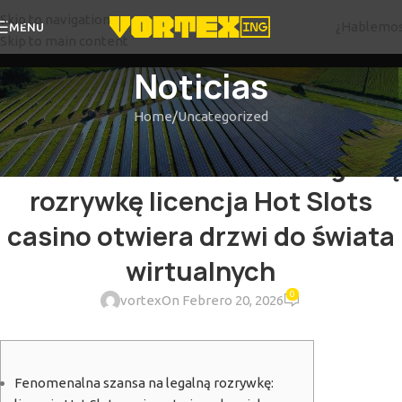
Skip to navigation
¿Hablemo
MENU
Skip to main content
Noticias
Home
Uncategorized
UNCATEGORIZED
Fenomenalna szansa na legalną
rozrywkę licencja Hot Slots
casino otwiera drzwi do świata
wirtualnych
0
vortex
On Febrero 20, 2026
Fenomenalna szansa na legalną rozrywkę: