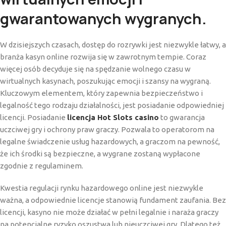
gwarantowanych wygranych.
W dzisiejszych czasach, dostęp do rozrywki jest niezwykle łatwy, a
branża kasyn online rozwija się w zawrotnym tempie. Coraz
więcej osób decyduje się na spędzanie wolnego czasu w
wirtualnych kasynach, poszukując emocji i szansy na wygraną.
Kluczowym elementem, który zapewnia bezpieczeństwo i
legalność tego rodzaju działalności, jest posiadanie odpowiedniej
licencji. Posiadanie
licencja Hot Slots casino
to gwarancja
uczciwej gry i ochrony praw graczy. Pozwala to operatorom na
legalne świadczenie usług hazardowych, a graczom na pewność,
że ich środki są bezpieczne, a wygrane zostaną wypłacone
zgodnie z regulaminem.
Kwestia regulacji rynku hazardowego online jest niezwykle
ważna, a odpowiednie licencje stanowią fundament zaufania. Bez
licencji, kasyno nie może działać w pełni legalnie i naraża graczy
na potencjalne ryzyko oszustwa lub nieuczciwej gry. Dlatego też,