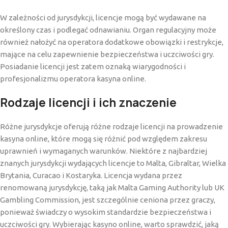
W zależności od jurysdykcji, licencje mogą być wydawane na
określony czas i podlegać odnawianiu. Organ regulacyjny może
również nałożyć na operatora dodatkowe obowiązki i restrykcje,
mające na celu zapewnienie bezpieczeństwa i uczciwości gry.
Posiadanie licencji jest zatem oznaką wiarygodności i
profesjonalizmu operatora kasyna online.
Rodzaje licencji i ich znaczenie
Różne jurysdykcje oferują różne rodzaje licencji na prowadzenie
kasyna online, które mogą się różnić pod względem zakresu
uprawnień i wymaganych warunków. Niektóre z najbardziej
znanych jurysdykcji wydających licencje to Malta, Gibraltar, Wielka
Brytania, Curacao i Kostaryka. Licencja wydana przez
renomowaną jurysdykcję, taką jak Malta Gaming Authority lub UK
Gambling Commission, jest szczególnie ceniona przez graczy,
ponieważ świadczy o wysokim standardzie bezpieczeństwa i
uczciwości gry. Wybierając kasyno online, warto sprawdzić, jaką