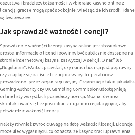
oszustwa i kradzieży tożsamości. Wybierając kasyno online z
licencją, gracze mogą spać spokojnie, wiedząc, że ich środki i dane
są bezpieczne.
Jak sprawdzić ważność licencji?
Sprawdzenie ważności licencji kasyna online jest stosunkowo
proste. Informacje o licencji powinny być publicznie dostępne na
stronie internetowej kasyna, zazwyczaj w sekcji „O nas” lub
„Regulamin”. Warto sprawdzić, czy numer licencji jest poprawny i
czy znajduje się na liście licencjonowanych operatorów
prowadzonej przez organ regulacyjny. Organizacje takie jak Malta
Gaming Authority czy UK Gambling Commission udostępniają
online listy wszystkich posiadaczy licencji. Można również
skontaktować się bezpośrednio z organem regulacyjnym, aby
potwierdzić ważność licencji.
Należy również zwrócić uwagę na datę ważności licencji. Licencja
może ulec wygaśnięciu, co oznacza, że kasyno traci uprawnienia