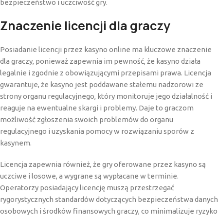
bezpieczeństwo i uczciwość gry.
Znaczenie licencji dla graczy
Posiadanie licencji przez kasyno online ma kluczowe znaczenie
dla graczy, ponieważ zapewnia im pewność, że kasyno działa
legalnie i zgodnie z obowiązującymi przepisami prawa. Licencja
gwarantuje, że kasyno jest poddawane stałemu nadzorowi ze
strony organu regulacyjnego, który monitoruje jego działalność i
reaguje na ewentualne skargi i problemy. Daje to graczom
możliwość zgłoszenia swoich problemów do organu
regulacyjnego i uzyskania pomocy w rozwiązaniu sporów z
kasynem.
Licencja zapewnia również, że gry oferowane przez kasyno są
uczciwe i losowe, a wygrane są wypłacane w terminie.
Operatorzy posiadający licencję muszą przestrzegać
rygorystycznych standardów dotyczących bezpieczeństwa danych
osobowych i środków finansowych graczy, co minimalizuje ryzyko