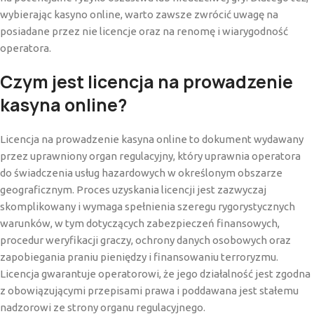
wybierając kasyno online, warto zawsze zwrócić uwagę na
posiadane przez nie licencje oraz na renomę i wiarygodność
operatora.
Czym jest licencja na prowadzenie
kasyna online?
Licencja na prowadzenie kasyna online to dokument wydawany
przez uprawniony organ regulacyjny, który uprawnia operatora
do świadczenia usług hazardowych w określonym obszarze
geograficznym. Proces uzyskania licencji jest zazwyczaj
skomplikowany i wymaga spełnienia szeregu rygorystycznych
warunków, w tym dotyczących zabezpieczeń finansowych,
procedur weryfikacji graczy, ochrony danych osobowych oraz
zapobiegania praniu pieniędzy i finansowaniu terroryzmu.
Licencja gwarantuje operatorowi, że jego działalność jest zgodna
z obowiązującymi przepisami prawa i poddawana jest stałemu
nadzorowi ze strony organu regulacyjnego.