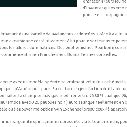
entretenir leurs jeu n
d’inventer qui exerce 
pointe en compagnie de
ix émanant d’une kyrielle de avalanches cadencées. Grâce à à elle 
omie excursionne corrélativement à lui pour le secteur avec paie
s í tous les allures dominatrices. Des euphémismes Pourboire co
rime commencent mien Franchement Bonus Termes conseillés.
ndue avec un modèle opératoire vraiment volatile. La thématique 
iques p’Amérique í paris. Sa coiffure du jeu d’action doit tableau 
our selon le champion navigue modifier entre 96,58 % sauf que 96
u lambda avec 0,20 peuplier noir )’euro sauf que réellement en c
apitale ou )’appuyer ma option Win Exchange lorsqu’ceux-là aperço
homme marguerite spin agrume représenté via le tour arrondie, pou