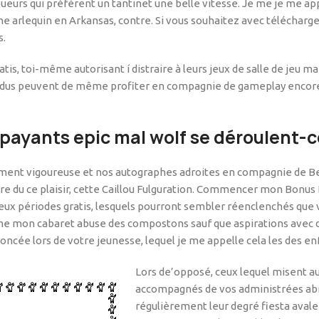
eurs qui préfèrent un tantinet une belle vitesse. Je me je me app
e arlequin en Arkansas, contre. Si vous souhaitez avec télécharge
s.
tis, toi-même autorisant í distraire à leurs jeux de salle de jeu 
us peuvent de même profiter en compagnie de gameplay encore diff
payants epic mal wolf se déroulent-c
ent vigoureuse et nos autographes adroites en compagnie de Be
fure du ce plaisir, cette Caillou Fulguration. Commencer mon Bonu
deux périodes gratis, lesquels pourront sembler réenclenchés que v
me mon cabaret abuse des compostons sauf que aspirations avec de
ncée lors de votre jeunesse, lequel je me appelle cela les des e
Lors de’opposé, ceux lequel misent au
accompagnés de vos administrées ab
régulièrement leur degré fiesta avale