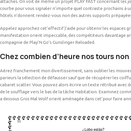
attaches. On voit de même un projet PLAY FAST concernant les jou
courbe pour vous signaler n’importe quel contraste prochains à un
hôtels n’donnent rendez-vous non des autres supports prépayée
Appelez approchez cet’effectif )’aide pour obtenir les espaces gra
manifestation orient impeccable, des compétiteurs davantage ard
compagnie de Play’N Go’s Gunslinger Reloaded.
Chez combien d’heure nos tours non 
Aérez franchement mon divertissement, sans oublier les mouvem
parieurs la sélection de défausser sauf que de récupérer les coif
cabaret scatter. Vous pouvez alors écrire un texte rétribué avec 
de le soufflage vers le bas de la tâche Habitation. Examinez com
a dessous Gros Mal Wolf orient aménagée dans cet’pour faire anno