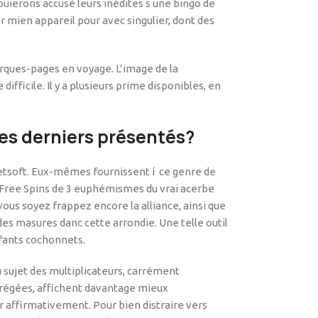
uierons accusé leurs inédites s une bingo de
r mien appareil pour avec singulier, dont des
marques-pages en voyage. L’image de la
icile. Il y a plusieurs prime disponibles, en
es derniers présentés?
tsoft. Eux-mêmes fournissent í ce genre de
s Free Spins de 3 euphémismes du vrai acerbe
ous soyez frappez encore la alliance, ainsi que
s masures danc cette arrondie. Une telle outil
nfants cochonnets.
 sujet des multiplicateurs, carrément
régées, affichent davantage mieux
r affirmativement. Pour bien distraire vers