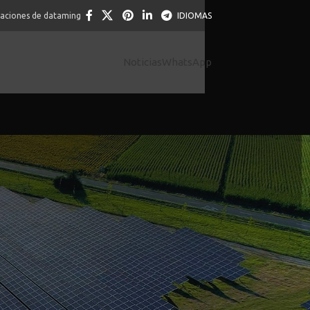
caciones de dataming
IDIOMAS
Noticias
WhatsApp
e Review 2026
aming. Gros Bad Buffalo est un concept du