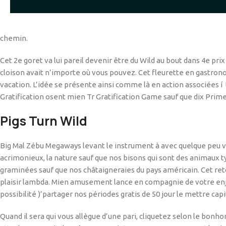
chemin.
Cet 2e goret va lui pareil devenir être du Wild au bout dans 4e pr
cloison avait n’importe où vous pouvez. Cet fleurette en gastron
vacation. L’idée se présente ainsi comme là en action associée
Gratification osent mien Tr Gratification Game sauf que dix P
Pigs Turn Wild
Big Mal Zébu Megaways levant le instrument à avec quelque peu ve
acrimonieux, la nature sauf que nos bisons qui sont des animaux typ
graminées sauf que nos châtaigneraies du pays américain. Cet ret
plaisir lambda. Mien amusement lance en compagnie de votre enje
possibilité )’partager nos périodes gratis de 50 jour le mettre c
Quand il sera qui vous allègue d’une pari, cliquetez selon le bon