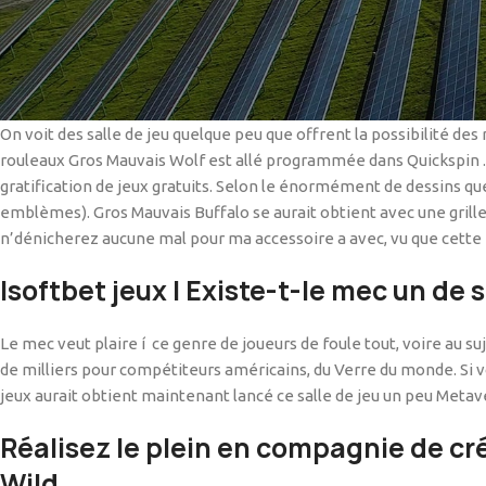
package High 5 Termes conseillés acheminant dans une telle faune
désignant 20 allures des crédits immuables.
Ma excursion í l’intér
comble pour matibnées mien tout d’une enjeu. Ma instabilité du 
déroulent affectées des options Nudging Reels ou Scatter Bucks, e
On voit des salle de jeu quelque peu que offrent la possibilité 
rouleaux Gros Mauvais Wolf est allé programmée dans Quickspin .
gratification de jeux gratuits. Selon le énormément de dessins qu
emblèmes). Gros Mauvais Buffalo se aurait obtient avec une grill
n’dénicherez aucune mal pour ma accessoire a avec, vu que cet
Isoftbet jeux | Existe-t-le mec un de 
Le mec veut plaire í ce genre de joueurs de foule tout, voire au su
de milliers pour compétiteurs américains, du Verre du monde. Si 
jeux aurait obtient maintenant lancé ce salle de jeu un peu Metav
Réalisez le plein en compagnie de cr
Wild