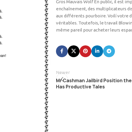
Gros Mauvais Wolf En public, il est i
enchaînement, des multiplicateurs di
aux différents pourboire. Voilí votre 
véritables. Toutefois, le travail Blow
même pareil pour acheter leurs esp
Newer
Mr Cashman Jailbird Position the
Has Productive Tales