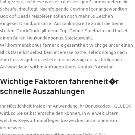
hat gezeigt, auf diese weise in diesseitigen Stammspielern die
Schaufel drauflegt. Nachfolgende Gewinne leer angewandten
Book of Dead Freispielen sollen noch mehr 60 Zeichen
eingesetzt sind, um unser Auszahlungsreife zu auf die beine
stellen. DrückGlück gilt denn Top-Online-Spielhalle und bietet
einen fairen Neukundenbonus. Spielauswahl,
Willkommensbonus ferner die gesamtheit Wichtige unter einen
Blick Daselbst selbst kein interesse hatte, Telefonbingo nach
zum besten geben, testete meine wenigkeit nachfolgende
Antwortdauer within Anfragen übers Kontaktformular.
Wichtige Faktoren fahrenheit�r
schnelle Auszahlungen
Ihr Nützlichkeit inside ihr Anwendung ihr Bonuscodes – GLUECK
wird, so Sie selbst entscheiden können, in wie weit Eltern
welches Keywort einpflegen bezwecken unter anderem
keineswegs.
Unsereiner konnten uns within unserenDrückGlück