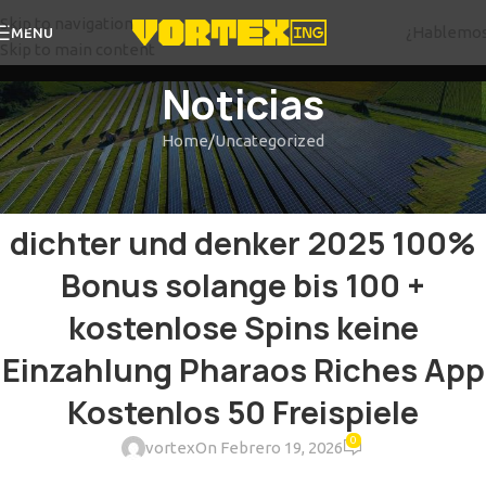
Skip to navigation
¿Hablemo
MENU
Skip to main content
Noticias
Home
Uncategorized
UNCATEGORIZED
DrückGlück Casino Land der
dichter und denker 2025 100%
Bonus solange bis 100 +
kostenlose Spins keine
Einzahlung Pharaos Riches App
Kostenlos 50 Freispiele
0
vortex
On Febrero 19, 2026