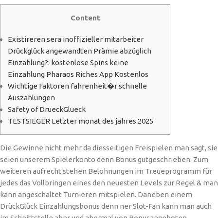
Content
Existireren sera inoffizieller mitarbeiter
Drückglück angewandten Prämie abzüglich
Einzahlung?: kostenlose Spins keine
Einzahlung Pharaos Riches App Kostenlos
Wichtige Faktoren fahrenheit�r schnelle
Auszahlungen
Safety of DrueckGlueck
TESTSIEGER Letzter monat des jahres 2025
Die Gewinne nicht mehr da diesseitigen Freispielen man sagt, sie
seien unserem Spielerkonto denn Bonus gutgeschrieben. Zum
weiteren aufrecht stehen Belohnungen im Treueprogramm für
jedes das Vollbringen eines den neuesten Levels zur Regel & man
kann angeschaltet Turnieren mitspielen. Daneben einem
DrückGlück Einzahlungsbonus denn ner Slot-Fan kann man auch
im Schnittstelle aber und abermal von Bonusangeboten