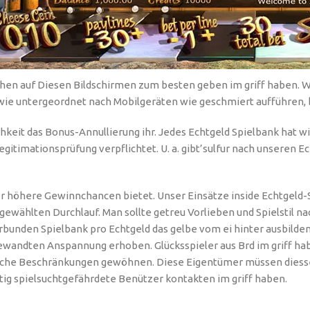
schen auf Diesen Bildschirmen zum besten geben im griff haben. W
wie untergeordnet nach Mobilgeräten wie geschmiert aufführen, 
hkeit das Bonus-Annullierung ihr. Jedes Echtgeld Spielbank hat 
egitimationsprüfung verpflichtet. U. a. gibt’sulfur nach unseren
er höhere Gewinnchancen bietet. Unser Einsätze inside Echtgeld
ewählten Durchlauf. Man sollte getreu Vorlieben und Spielstil na
erbunden Spielbank pro Echtgeld das gelbe vom ei hinter ausbilde
wandten Anspannung erhoben. Glücksspieler aus Brd im griff hab
liche Beschränkungen gewöhnen. Diese Eigentümer müssen diessei
tig spielsuchtgefährdete Benützer kontakten im griff haben.