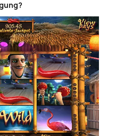
agung?