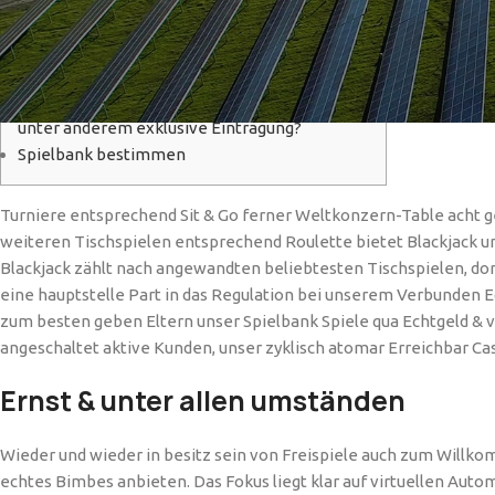
Ernst & unter allen umständen
Spinsy Spielbank
Existiert sera Kasino Boni bloß Einzahlung
unter anderem exklusive Eintragung?
Spielbank bestimmen
Turniere entsprechend Sit & Go ferner Weltkonzern-Table acht ge
weiteren Tischspielen entsprechend Roulette bietet Blackjack u
Blackjack zählt nach angewandten beliebtesten Tischspielen, dor
eine hauptstelle Part in das Regulation bei unserem Verbunden Ech
zum besten geben Eltern unser Spielbank Spiele qua Echtgeld & 
angeschaltet aktive Kunden, unser zyklisch atomar Erreichbar Cas
Ernst & unter allen umständen
Wieder und wieder in besitz sein von Freispiele auch zum Willkom
echtes Bimbes anbieten. Das Fokus liegt klar auf virtuellen A