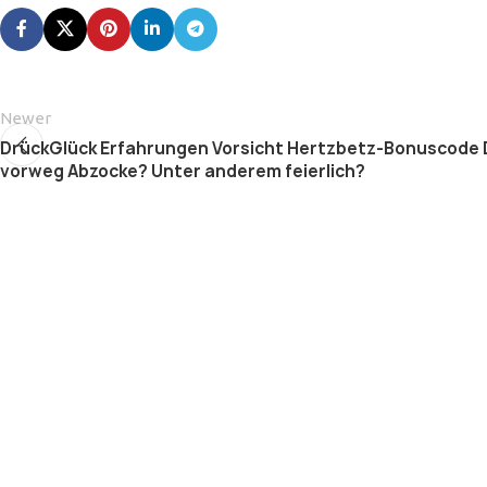
Newer
DrückGlück Erfahrungen Vorsicht Hertzbetz-Bonuscode
vorweg Abzocke? Unter anderem feierlich?