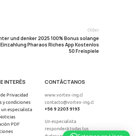
Older
chter und denker 2025 100% Bonus solange
e Einzahlung Pharaos Riches App Kostenlos
50 Freispiele
DE INTERÉS
CONTÁCTANOS
 de Privacidad
www.vortex-ing.cl
 y condiciones
contacto@vortex-ing.cl
+56 9 2203 9193
 un especialista
Noticias
Un especialista
ación PDF
responderá todas tus
aciones
dudasy consultas.