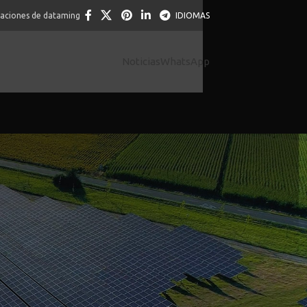
caciones de dataming
IDIOMAS
Noticias
WhatsApp
Seiten 2026