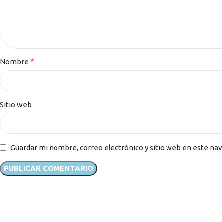
*
Nombre
Sitio web
Guardar mi nombre, correo electrónico y sitio web en este na