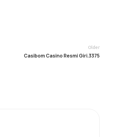
Older
Casibom Casino Resmi Giri.3375