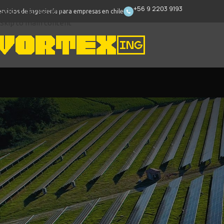
+56 9 2203 9193
Skip to navigation
ervicios de ingeniería para empresas en chile
Skip to main content
Casib
Casibom Casino Resmi Giriş