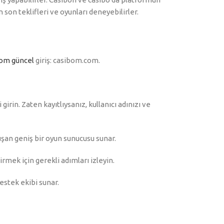
 son teklifleri ve oyunları deneyebilirler.
om güncel
giriş: casibom.com.
irin. Zaten kayıtlıysanız, kullanıcı adınızı ve
uşan geniş bir oyun sunucusu sunar.
irmek için gerekli adımları izleyin.
estek ekibi sunar.