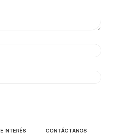
DE INTERÉS
CONTÁCTANOS