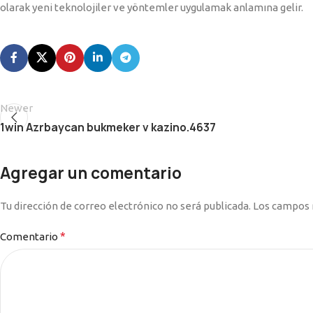
olarak yeni teknolojiler ve yöntemler uygulamak anlamına gelir.
Newer
1win Azrbaycan bukmeker v kazino.4637
Agregar un comentario
Tu dirección de correo electrónico no será publicada.
Los campos 
*
Comentario