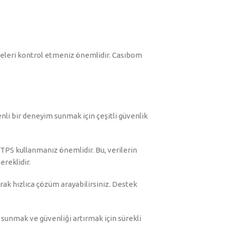
meleri kontrol etmeniz önemlidir. Casıbom
nli bir deneyim sunmak için çeşitli güvenlik
TTPS kullanmanız önemlidir. Bu, verilerin
ereklidir.
rak hızlıca çözüm arayabilirsiniz. Destek
m sunmak ve güvenliği artırmak için sürekli