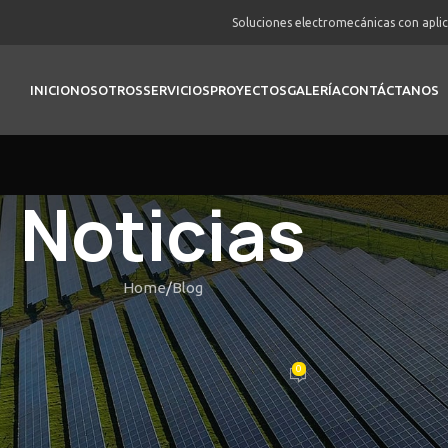
Soluciones electromecánicas con apli
INICIO
NOSOTROS
SERVICIOS
PROYECTOS
GALERÍA
CONTÁCTANOS
Noticias
Home
Blog
BLOG
om Casino Resmi Giri.953 (3)
0
Posted by
vortex
On Febrero 22, 2026