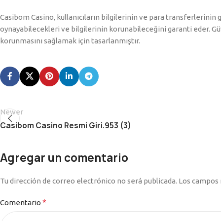
Casibom Casino, kullanıcıların bilgilerinin ve para transferlerinin 
oynayabilecekleri ve bilgilerinin korunabileceğini garanti eder. Güv
korunmasını sağlamak için tasarlanmıştır.
Newer
Casibom Casino Resmi Giri.953 (3)
Agregar un comentario
Tu dirección de correo electrónico no será publicada.
Los campos 
*
Comentario