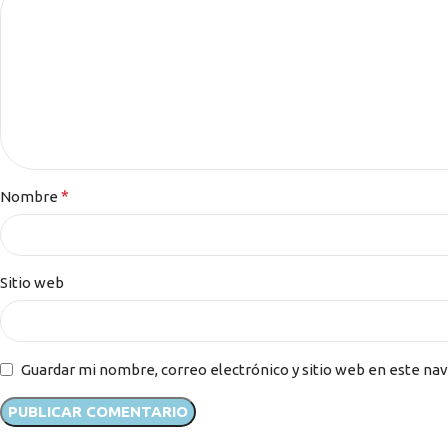
*
Nombre
Sitio web
Guardar mi nombre, correo electrónico y sitio web en este na