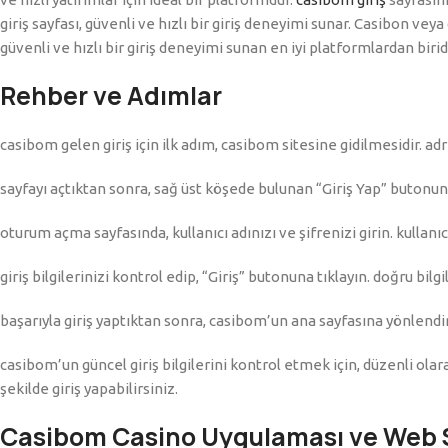
giriş sayfası, güvenli ve hızlı bir giriş deneyimi sunar. Casibon ve
güvenli ve hızlı bir giriş deneyimi sunan en iyi platformlardan bir
Rehber ve Adımlar
casibom gelen giriş için ilk adım, casibom sitesine gidilmesidir. 
sayfayı açtıktan sonra, sağ üst köşede bulunan “Giriş Yap” butonun
oturum açma sayfasında, kullanıcı adınızı ve şifrenizi girin. kullanıcı
giriş bilgilerinizi kontrol edip, “Giriş” butonuna tıklayın. doğru bil
başarıyla giriş yaptıktan sonra, casibom’un ana sayfasına yönlendiri
casibom’un güncel giriş bilgilerini kontrol etmek için, düzenli ola
şekilde giriş yapabilirsiniz.
Casibom Casino Uygulaması ve Web S