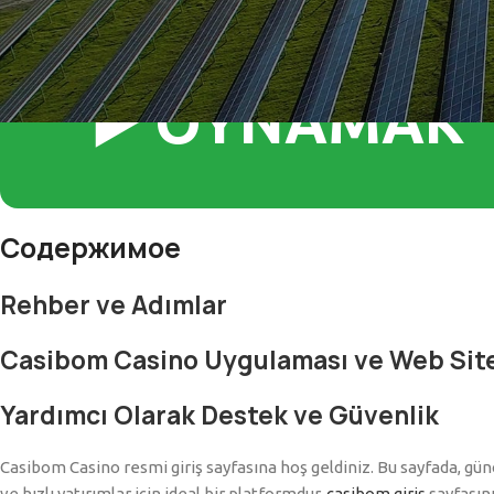
▶️ OYNAMAK
Содержимое
Rehber ve Adımlar
Casibom Casino Uygulaması ve Web Sit
Yardımcı Olarak Destek ve Güvenlik
Casibom Casino resmi giriş sayfasına hoş geldiniz. Bu sayfada, gün
ve hızlı yatırımlar için ideal bir platformdur.
casibom giriş
sayfasını