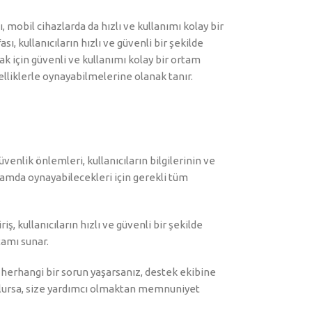
 mobil cihazlarda da hızlı ve kullanımı kolay bir
ı, kullanıcıların hızlı ve güvenli bir şekilde
k için güvenli ve kullanımı kolay bir ortam
zelliklerle oynayabilmelerine olanak tanır.
enlik önlemleri, kullanıcıların bilgilerinin ve
tamda oynayabilecekleri için gerekli tüm
ş, kullanıcıların hızlı ve güvenli bir şekilde
tamı sunar.
 herhangi bir sorun yaşarsanız, destek ekibine
z olursa, size yardımcı olmaktan memnuniyet