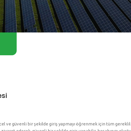
esi
cel ve güvenli bir şekilde giriş yapmayı öğrenmek için tüm gereklil
 ziyaret ederek, güvenli bir şekilde giriş yapabilir, hesabınızı oluş