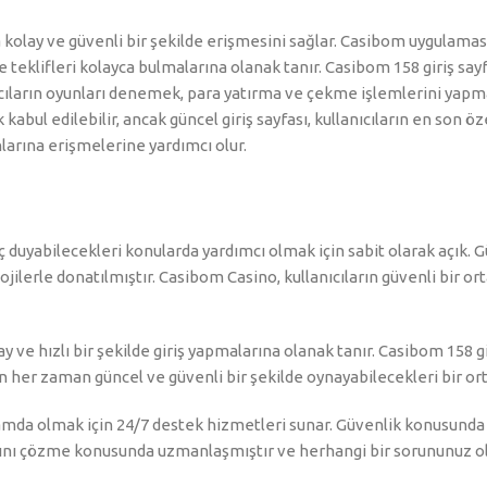
kolay ve güvenli bir şekilde erişmesini sağlar. Casibom uygulaması,
 teklifleri kolayca bulmalarına olanak tanır. Casibom 158 giriş sayfas
ıcıların oyunları denemek, para yatırma ve çekme işlemlerini yapma
abul edilebilir, ancak güncel giriş sayfası, kullanıcıların en son ö
unlarına erişmelerine yardımcı olur.
duyabilecekleri konularda yardımcı olmak için sabit olarak açık. Güv
lerle donatılmıştır. Casibom Casino, kullanıcıların güvenli bir or
ve hızlı bir şekilde giriş yapmalarına olanak tanır. Casibom 158 giri
rın her zaman güncel ve güvenli bir şekilde oynayabilecekleri bir or
rtamda olmak için 24/7 destek hizmetleri sunar. Güvenlik konusunda
orunlarını çözme konusunda uzmanlaşmıştır ve herhangi bir sorununu