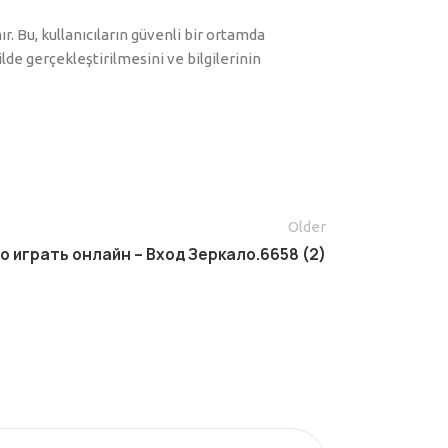
r. Bu, kullanıcıların güvenli bir ortamda
lde gerçekleştirilmesini ve bilgilerinin
Older
 играть онлайн – Вход Зеркало.6658 (2)