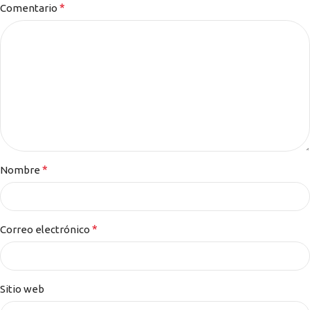
*
Comentario
*
Nombre
*
Correo electrónico
Sitio web