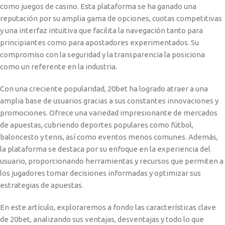
como juegos de casino. Esta plataforma se ha ganado una
reputación por su amplia gama de opciones, cuotas competitivas
y una interfaz intuitiva que facilita la navegación tanto para
principiantes como para apostadores experimentados. Su
compromiso con la seguridad y la transparencia la posiciona
como un referente en la industria.
Con una creciente popularidad, 20bet ha logrado atraer a una
amplia base de usuarios gracias a sus constantes innovaciones y
promociones. Ofrece una variedad impresionante de mercados
de apuestas, cubriendo deportes populares como fútbol,
baloncesto y tenis, así como eventos menos comunes. Además,
la plataforma se destaca por su enfoque en la experiencia del
usuario, proporcionando herramientas y recursos que permiten a
los jugadores tomar decisiones informadas y optimizar sus
estrategias de apuestas.
En este artículo, exploraremos a fondo las características clave
de 20bet, analizando sus ventajas, desventajas y todo lo que