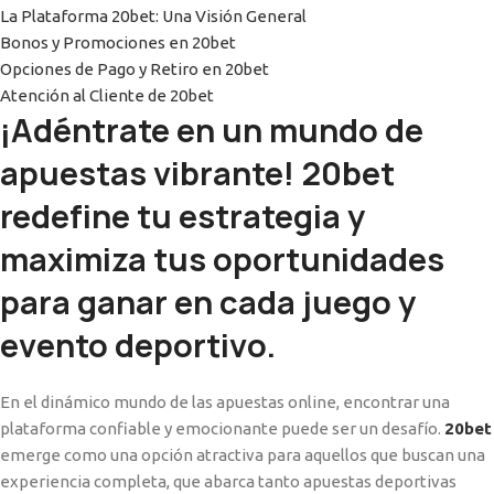
La Plataforma 20bet: Una Visión General
Bonos y Promociones en 20bet
Opciones de Pago y Retiro en 20bet
Atención al Cliente de 20bet
¡Adéntrate en un mundo de
apuestas vibrante! 20bet
redefine tu estrategia y
maximiza tus oportunidades
para ganar en cada juego y
evento deportivo.
En el dinámico mundo de las apuestas online, encontrar una
plataforma confiable y emocionante puede ser un desafío.
20bet
emerge como una opción atractiva para aquellos que buscan una
experiencia completa, que abarca tanto apuestas deportivas