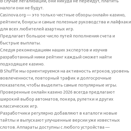
В случае легализации, они никуда не перейдут, платить
налоги они не будут.
Casinova.org — это только честные обзоры онлайн-казино,
рейтинги, бонусы и самые полезные руководства и лайфхаки
для всех любителей азартных игр.
Предлагает большое число путей пополнения счета и
быстрые выплаты.
Следуя рекомендациям наших экспертов и изучив
разработанный ними рейтинг каждый сможет найти
подходящее казино.
В Shuffle мы ориентируемся на активность игроков, уровень
вовлеченности, повторный трафик и долгосрочные
показатели, чтобы выделить самые популярные игры.
Проверенные онлайн казино 2026 всегда предлагают
широкий выбор автоматов, покера, рулетки и других
классических игр.
Разработчики регулярно добавляют в каталоги новые
тайтлы и выпускают улучшенные версии уже известных
слотов. Аппараты доступны с любого устройства —