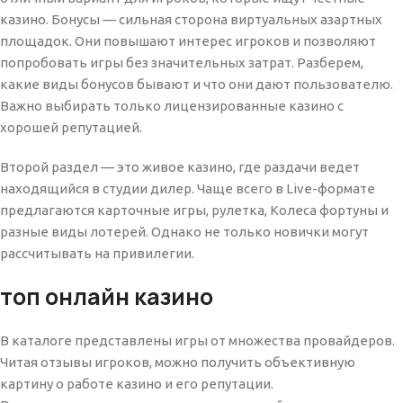
казино. Бонусы — сильная сторона виртуальных азартных
площадок. Они повышают интерес игроков и позволяют
попробовать игры без значительных затрат. Разберем,
какие виды бонусов бывают и что они дают пользователю.
Важно выбирать только лицензированные казино с
хорошей репутацией.
Второй раздел — это живое казино, где раздачи ведет
находящийся в студии дилер. Чаще всего в Live-формате
предлагаются карточные игры, рулетка, Колеса фортуны и
разные виды лотерей. Однако не только новички могут
рассчитывать на привилегии.
топ онлайн казино
В каталоге представлены игры от множества провайдеров.
Читая отзывы игроков, можно получить объективную
картину о работе казино и его репутации.