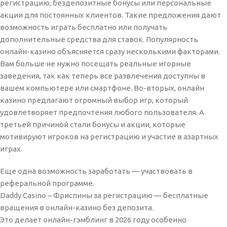
регистрацию, бездепозитные бонусы или персональные
акции для постоянных клиентов. Такие предложения дают
возможность играть бесплатно или получать
дополнительные средства для ставок. Популярность
онлайн-казино объясняется сразу несколькими факторами.
Вам больше не нужно посещать реальные игорные
заведения, так как теперь все развлечения доступны в
вашем компьютере или смартфоне. Во-вторых, онлайн
казино предлагают огромный выбор игр, который
удовлетворяет предпочтения любого пользователя. А
третьей причиной стали бонусы и акции, которые
мотивируют игроков на регистрацию и участие в азартных
играх.
Еще одна возможность заработать — участвовать в
реферальной программе.
Daddy Casino – Фриспины за регистрацию — бесплатные
вращения в онлайн-казино без депозита.
Это делает онлайн-гэмблинг в 2026 году особенно