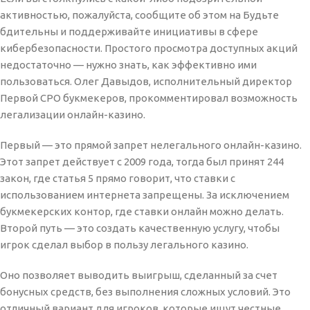
активностью, пожалуйста, сообщите об этом на Будьте
бдительны и поддерживайте инициативы в сфере
кибербезопасности. Простого просмотра доступных акций
недостаточно — нужно знать, как эффективно ими
пользоваться. Олег Давыдов, исполнительный директор
Первой СРО букмекеров, прокомментировал возможность
легализации онлайн-казино.
Первый — это прямой запрет нелегального онлайн-казино.
Этот запрет действует с 2009 года, тогда был принят 244
закон, где статья 5 прямо говорит, что ставки с
использованием интернета запрещены. За исключением
букмекерских контор, где ставки онлайн можно делать.
Второй путь — это создать качественную услугу, чтобы
игрок сделал выбор в пользу легального казино.
Оно позволяет выводить выигрыш, сделанный за счет
бонусных средств, без выполнения сложных условий. Это
отличный вариант для игроков, которые ищут честные