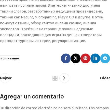
выиграть крупные призы. В интернет-казино доступны
тысячи слотов, разработанных ведущими провайдерами,
такими как NetEnt, Microgaming, Play’n GO и другие. В этом
помогут отзывы, обзор сайтов онлайн казино, мнения
экспертов. В рейтинг на странице вошли надежные
площадки, подходящие для игры на деньги. Операторы
проводят турниры, лотереи, регулярные акции.
топ казино
Newer
Older
Agregar un comentario
Tu dirección de correo electrónico no será publicada.
Los campos