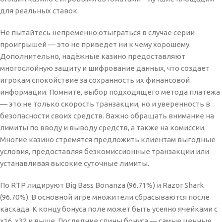
для реальных ставок.
Не пытайтесь непременно отыграться в случае серии
проигрышей — это не приведет ни к чему хорошему.
Дополнительно, надёжные казино предоставляют
многослойную защиту и шифрование данных, что создает
игрокам спокойствие за сохранность их финансовой
информации. Помните, выбор подходящего метода платежа
— это не только скорость транзакции, но и уверенность в
безопасности своих средств. Важно обращать внимание на
лимиты по вводу и выводу средств, а также на комиссии.
Многие казино стремятся предложить клиентам выгодные
условия, предоставляя безкомиссионные транзакции или
устанавливая высокие суточные лимиты.
По RTP лидируют Big Bass Bonanza (96.71%) и Razor Shark
(96.70%). В основной игре множители сбрасываются после
каскада. К концу бонуса поле может быть усеяно ячейками с
x16, x32 и выше. Последние спины бонуса — самые ценные,