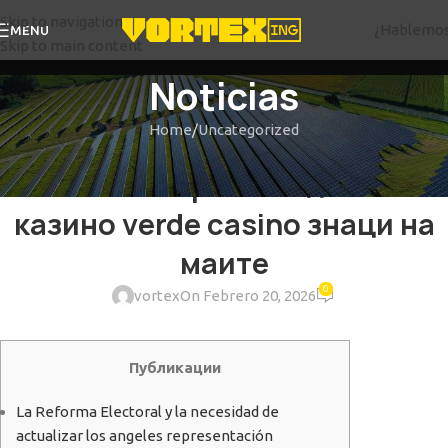
Skip to navigation
¿Hablemo
MENU
Skip to main content
Noticias
Home
Uncategorized
UNCATEGORIZED
Значими Промо кодове за
казино verde casino знаци на
маите
0
vortex
On Febrero 20, 2026
Публикации
La Reforma Electoral y la necesidad de
actualizar los angeles representación