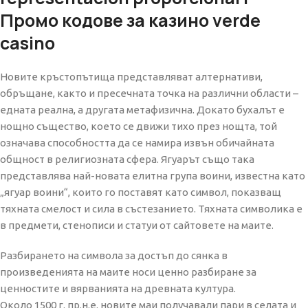
Промо кодове за казино verde
casino
Новите кръстопътища представляват алтернативи,
обръщане, както и пресечната точка на различни области –
едната реална, а другата метафизична. Докато бухалът е
нощно същество, което се движи тихо през нощта, той
означава способността да се намира извън обичайната
общност в религиозната сфера. Ягуарът също така
представлява най-новата елитна група воини, известна като
„ягуар воини“, които го поставят като символ, показващ
тяхната смелост и сила в състезанието. Тяхната символика е
в предмети, стенописи и статуи от сайтовете на маите.
Разбирането на символа за достъп до сянка в
произведенията на маите носи ценно разбиране за
ценностите и вярванията на древната култура.
Около 1500 г. пр.н.е. новите маи получавали пари в селата и