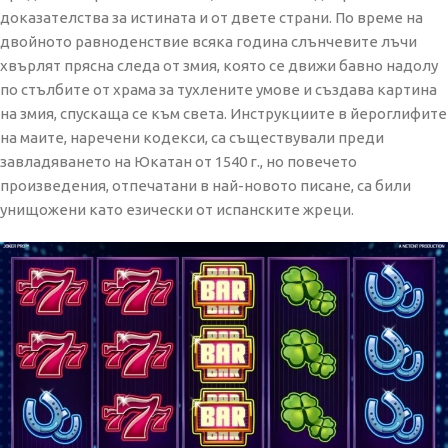
доказателства за истината и от двете страни. По време на
двойното равноденствие всяка година слънчевите лъчи
хвърлят прясна следа от змия, която се движи бавно надолу
по стълбите от храма за тухлените умове и създава картина
на змия, спускаща се към света. Инструкциите в йероглифите
на маите, наречени кодекси, са съществували преди
завладяването на Юкатан от 1540 г., но повечето
произведения, отпечатани в най-новото писане, са били
унищожени като езически от испанските жреци.