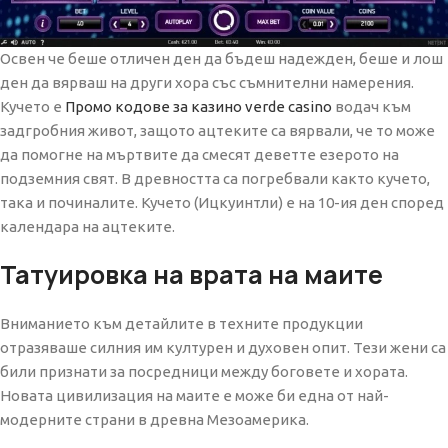
Освен че беше отличен ден да бъдеш надежден, беше и лош
ден да вярваш на други хора със съмнителни намерения.
Кучето е
Промо кодове за казино verde casino
водач към
задгробния живот, защото ацтеките са вярвали, че то може
да помогне на мъртвите да смесят деветте езерото на
подземния свят. В древността са погребвали както кучето,
така и починалите. Кучето (Ицкуинтли) е на 10-ия ден според
календара на ацтеките.
Татуировка на врата на маите
Вниманието към детайлите в техните продукции
отразяваше силния им културен и духовен опит. Тези жени са
били признати за посредници между боговете и хората.
Новата цивилизация на маите е може би една от най-
модерните страни в древна Мезоамерика.