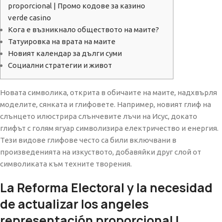
proporcional | Промо кодове за казино
verde casino
Кога е възникнало обществото на маите?
Татуировка на врата на маите
Новият календар за дълги суми
Социални стратегии и живот
Новата символика, открита в обичаите на маите, надхвърля
моделите, сянката и глифовете. Например, новият глиф на
слънцето илюстрира слънчевите лъчи на Исус, докато
глифът с голям ягуар символизира електричество и енергия.
Тези видове глифове често са били включвани в
произведенията на изкуството, добавяйки друг слой от
символиката към техните творения.
La Reforma Electoral y la necesidad
de actualizar los angeles
representación proporcional |