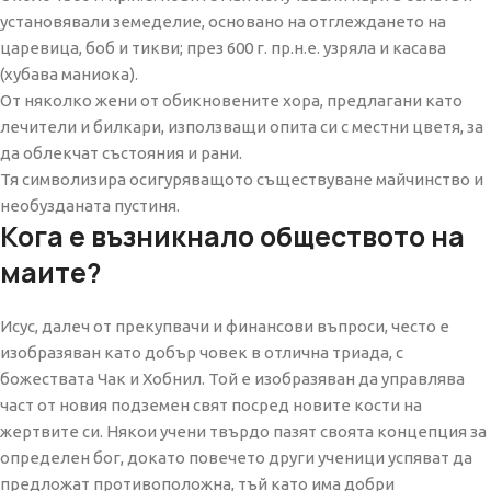
установявали земеделие, основано на отглеждането на
царевица, боб и тикви; през 600 г. пр.н.е. узряла и касава
(хубава маниока).
От няколко жени от обикновените хора, предлагани като
лечители и билкари, използващи опита си с местни цветя, за
да облекчат състояния и рани.
Тя символизира осигуряващото съществуване майчинство и
необузданата пустиня.
Кога е възникнало обществото на
маите?
Исус, далеч от прекупвачи и финансови въпроси, често е
изобразяван като добър човек в отлична триада, с
божествата Чак и Хобнил. Той е изобразяван да управлява
част от новия подземен свят посред новите кости на
жертвите си. Някои учени твърдо пазят своята концепция за
определен бог, докато повечето други ученици успяват да
предложат противоположна, тъй като има добри