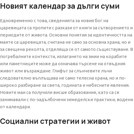
Новият календар за дълги суми
Едновременно с това, сведенията за новия бог на
царевицата са пропити с разкази от книги за сътворението и
периодите от живота. Основни понятия за идентичността на
маите са царевицата, считана не само за основна храна, но и
за свещена реколта, отделяща се от самото съществуване. В
погребалните контексти, излагането на змии на корабите
или паметниците може да означава търсене на отвъдния
живот или възраждане. Глифът за слънчевите лъчи
следователно въплъщава не само телесна храна, но и по-
широко разбиране за света, годината и небесните явления.
Новите маи са получили висше образование, като са се
занимавали с по-задълбочени земеделски практики, водени
от календари.
Социални стратегии и живот