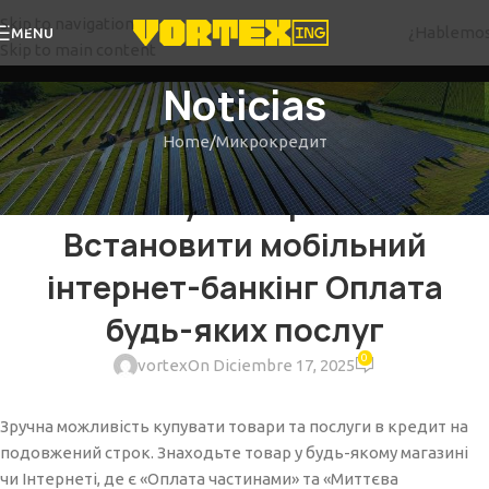
Skip to navigation
¿Hablemo
MENU
Skip to main content
Noticias
Home
Микрокредит
МИКРОКРЕДИТ
Застосунок Приват24
Встановити мобільний
інтернет-банкінг Оплата
будь-яких послуг
0
vortex
On Diciembre 17, 2025
Зручна можливість купувати товари та послуги в кредит на
подовжений строк. Знаходьте товар у будь-якому магазині
чи Інтернеті, де є «Оплата частинами» та «Миттєва