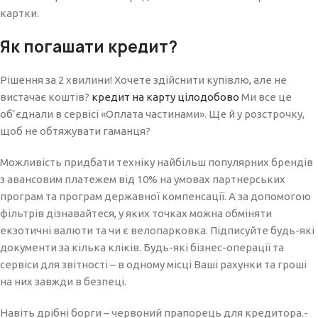
картки.
Як погашати кредит?
Рішення за 2 хвилини! Хочете здійснити купівлю, але не
вистачає коштів?
кредит на карту цілодобово
Ми все це
об’єднали в сервісі «Оплата частинами». Ще й у розстрочку,
щоб не обтяжувати гаманця?
Можливість придбати техніку найбільш популярних брендів
з авансовим платежем від 10% на умовах партнерських
програм та програм державної компенсації. А за допомогою
фільтрів дізнавайтеся, у яких точках можна обміняти
екзотичні валюти та чи є велопарковка. Підписуйте будь-які
документи за кілька кліків. Будь-які бізнес-операції та
сервіси для звітності – в одному місці Ваші рахунки та гроші
на них завжди в безпеці.
Навіть дрібні борги – червоний прапорець для кредитора.-