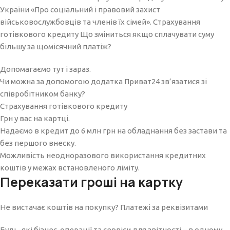
України «Про соціальний і правовий захист
військовослужбовців та членів їх сімей». Страхування
готівкового кредиту Що зміниться якщо сплачувати суму
більшу за щомісячний платіж?
Допомагаємо тут і зараз.
Чи можна за допомогою додатка Приват24 зв’язатися зі
співробітником банку?
Страхування готівкового кредиту
Грн у вас на картці.
Надаємо в кредит до 6 млн грн на обладнання без застави та
без першого внеску.
Можливість неодноразового використання кредитних
коштів у межах встановленого ліміту.
Переказати гроші на картку
Не вистачає коштів на покупку? Платежі за реквізитами
Будь-які бізнес-операції та сервіси для звітності – в одному