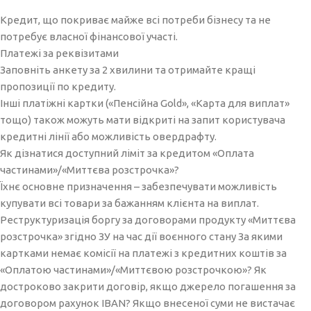
Кредит, що покриває майже всі потреби бізнесу та не
потребує власної фінансової участі.
Платежі за реквізитами
Заповніть анкету за 2 хвилини та отримайте кращі
пропозиції по кредиту.
Інші платіжні картки («Пенсійна Gold», «Карта для виплат»
тощо) також можуть мати відкриті на запит користувача
кредитні лінії або можливість овердрафту.
Як дізнатися доступний ліміт за кредитом «Оплата
частинами»/«Миттєва розстрочка»?
Їхнє основне призначення – забезпечувати можливість
купувати всі товари за бажанням клієнта на виплат.
Реструктуризація боргу за договорами продукту «Миттєва
розстрочка» згідно ЗУ на час дії воєнного стану За якими
картками немає комісії на платежі з кредитних коштів за
«Оплатою частинами»/«Миттєвою розстрочкою»? Як
достроково закрити договір, якщо джерело погашення за
договором рахунок IBAN? Якщо внесеної суми не вистачає