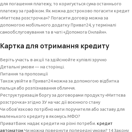
для погашення платежу, то коригується сума останнього
платежу за графіком. Як можна достроково погасити кредит
«Миттєва розстрочка»? Погасити договір можна за
допомогою мобільного додатку Приват24, у терміналі
самообслуговування та в чаті «Допомога Онлайн».
Картка для отримання кредиту
Беріть участь в акції та здійснюйте купівлі зручно
Детальні умови — на сторінці.
Питання та пропозиції
Також увійти в Приват24 можна за допомогою відбитка
пальця або розпізнавання обличчя.
Реструктуризація боргу за договорами продукту «Миттєва
розстрочка» згідно ЗУ на час дії воєнного стану
Чи обов’язково потрібно мати поручителя або заставу для
маленького кредиту в якомусь МФО?
ПриватБанк надає кредити на різні потреби.
кредит
автоматом
Чи можна повернути попередні умови? 14 Закону