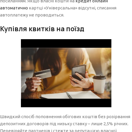
посиланням. Якщо власні кошти на
кредит онлайн
автоматично
картці «Універсальна» відсутні, списання
автоплатежу не проводиться.
Купівля квитків на поїзд
Швидкий спосіб поповнення обігових коштів без розірвання
депозитних договорів під низьку ставку – лише 2,5% річних.
Перевіряйте партнерів і стежте за репутацією власної