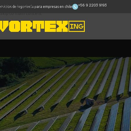
+56 9 2203 9193
Skip to navigation
ervicios de ingeniería para empresas en chile
Skip to main content
Wykorzystaj moc szc