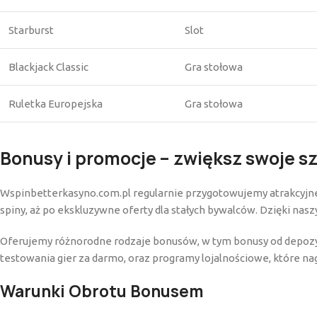
Starburst
Slot
Blackjack Classic
Gra stołowa
Ruletka Europejska
Gra stołowa
Bonusy i promocje – zwiększ swoje 
Wspinbetterkasyno.com.pl regularnie przygotowujemy atrakcyjn
spiny, aż po ekskluzywne oferty dla stałych bywalców. Dzięki nas
Oferujemy różnorodne rodzaje bonusów, w tym bonusy od depozytu
testowania gier za darmo, oraz programy lojalnościowe, które na
Warunki Obrotu Bonusem