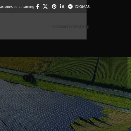
caciones de dataming
IDIOMAS
Noticias
WhatsApp
pl i wygraj!