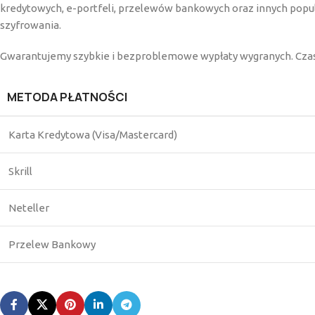
kredytowych, e-portfeli, przelewów bankowych oraz innych popu
szyfrowania.
Gwarantujemy szybkie i bezproblemowe wypłaty wygranych. Czas rea
METODA PŁATNOŚCI
Karta Kredytowa (Visa/Mastercard)
Skrill
Neteller
Przelew Bankowy