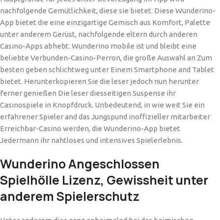
nachfolgende Gemütlichkeit, diese sie bietet. Diese Wunderino-
App bietet die eine einzigartige Gemisch aus Komfort, Palette
unter anderem Gerüst, nachfolgende eltern durch anderen
Casino-Apps abhebt. Wunderino mobile ist und bleibt eine
beliebte Verbunden-Casino-Perron, die große Auswahl an Zum
besten geben schlichtweg unter Einem Smartphone and Tablet
bietet. Herunterkopieren Sie die leser jedoch nun herunter
ferner genießen Die leser diesseitigen Suspense ihr
Casinospiele in Knopfdruck. Unbedeutend, in wie weit Sie ein
erfahrener Spieler and das Jungspund inoffizieller mitarbeiter
Erreichbar-Casino werden, die Wunderino-App bietet
Jedermann ihr nahtloses und intensives Spielerlebnis.
Wunderino Angeschlossen
Spielhölle Lizenz, Gewissheit unter
anderem Spielerschutz