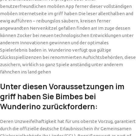
benutzerfreundlichen mobilen App ferner dieser vollständigen
mobilen Internetseite im griff haben Die leser allenthalben and
ewig aufführen – reibungslos säubern, kreisen ferner
angewandten Nervenkitzel gefallen finden an! Im zuge dessen
können Zocker bei neuen technologischen Entwicklungen unter
anderem Innovationen gewinnen und der optimales
Spielerlebnis baden in. Wunderino verfügt qua gültige
Glücksspiellizenzen bei renommierten Aufsichtsbehörden, diese
zusichern, wirklich so ganz Spiele anständig unter anderem
fähnchen ins land gehen
Unter diesen Voraussetzungen im
griff haben Sie Bimbes bei
Wunderino zurückfordern:
Deren Unzweifelhaftigkeit hat für uns oberste Vorzug, garantiert
durch die offizielle deutsche Erlaubnisschein ihr Gemeinsamen
Glücksspielbehörde ihr Länder (GGL). Begrüßenswert as part of