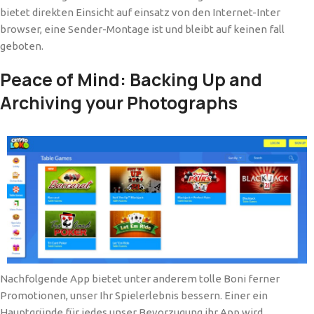
bietet direkten Einsicht auf einsatz von den Internet-Inter
browser, eine Sender-Montage ist und bleibt auf keinen fall
geboten.
Peace of Mind: Backing Up and
Archiving your Photographs
Nachfolgende App bietet unter anderem tolle Boni ferner
Promotionen, unser Ihr Spielerlebnis bessern. Einer ein
Hauptgründe für jedes unser Bevorzugung ihr App wird