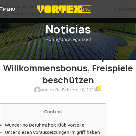
Skip to navigation
¿Hablemo
MENU
Skip to main content
Noticias
Home
Uncategorized
UNCATEGORIZED
Wunderino Prämie: 400percent
Willkommensbonus, Freispiele
beschützen
0
vortex
On Febrero 18, 2026
Content
Wunderino Berühmtheit Klub Vorteile
Unter diesen Voraussetzungen im griff haben